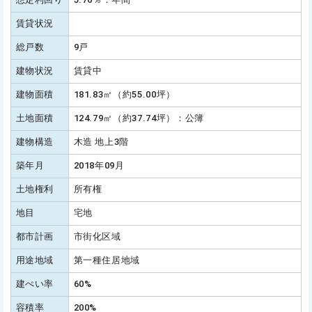
賃貸状況
総戸数
9戸
建物状況
賃貸中
建物面積
181.83㎡（約55.00坪）
土地面積
124.79㎡（約37.74坪）：公簿
建物構造
木造 地上3階
築年月
2018年09月
土地権利
所有権
地目
宅地
都市計画
市街化区域
用途地域
第一種住居地域
建ぺい率
60%
容積率
200%