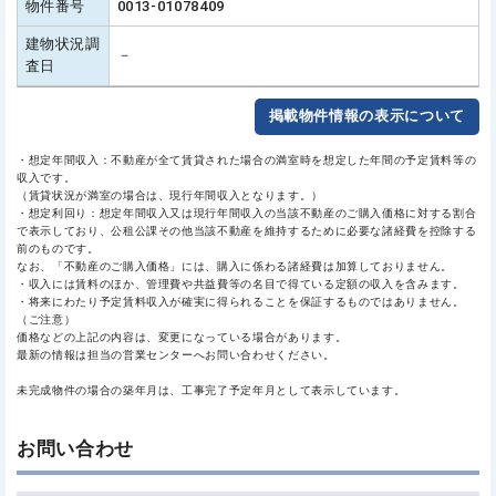
物件番号
0013-01078409
建物状況調
－
査日
掲載物件情報の表示について
・想定年間収入：不動産が全て賃貸された場合の満室時を想定した年間の予定賃料等の
収入です。
（賃貸状況が満室の場合は、現行年間収入となります。）
・想定利回り：想定年間収入又は現行年間収入の当該不動産のご購入価格に対する割合
で表示しており、公租公課その他当該不動産を維持するために必要な諸経費を控除する
前のものです。
なお、「不動産のご購入価格」には、購入に係わる諸経費は加算しておりません。
・収入には賃料のほか、管理費や共益費等の名目で得ている定額の収入を含みます。
・将来にわたり予定賃料収入が確実に得られることを保証するものではありません。
（ご注意）
価格などの上記の内容は、変更になっている場合があります。
最新の情報は担当の営業センターへお問い合わせください。
未完成物件の場合の築年月は、工事完了予定年月として表示しています。
お問い合わせ