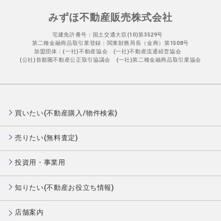
みずほ不動産販売株式会社
宅建免許番号：国土交通大臣(10)第3529号
第二種金融商品取引業登録：関東財務局長（金商）第1508号
加盟団体：(一社)不動産協会 (一社)不動産流通経営協会
(公社)首都圏不動産公正取引協議会 (一社)第二種金融商品取引業協会
買いたい(不動産購入/物件検索)
売りたい(無料査定)
投資用・事業用
知りたい(不動産お役立ち情報)
店舗案内