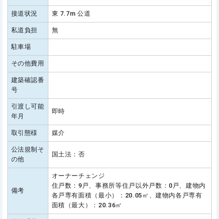
接道状況
東 7.7m 公道
私道負担
無
駐車場
その他費用
建築確認番
号
引渡し可能
即時
年月
取引態様
媒介
公法規制そ
国土法：否
の他
オーナーチェンジ
住戸数：9戸、事務所等住戸以外戸数：0戸、建物内
備考
各戸専有面積（最小）：20.05㎡、建物内各戸専有
面積（最大）：20.36㎡