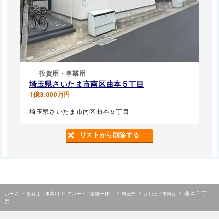
投資用・事業用
埼玉県さいたま市南区曲本５丁目
1億3,000万円
埼玉県さいたま市南区曲本５丁目
リストから削除する
>
>
>
>
>
曲本５丁
ホーム
投資用・事業用
アパート（建物一棟）
埼玉県
さいたま市南区
目