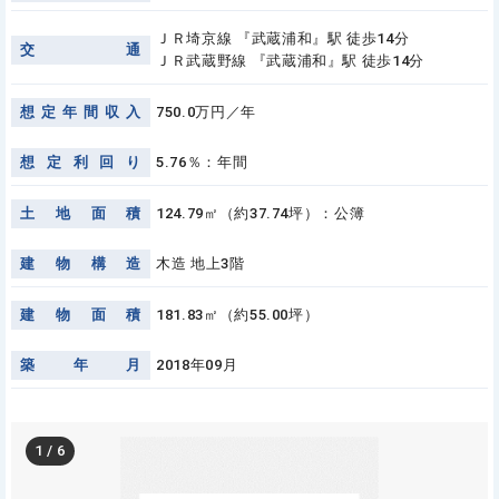
ＪＲ埼京線 『武蔵浦和』駅 徒歩14分
交
通
ＪＲ武蔵野線 『武蔵浦和』駅 徒歩14分
想
定
年
間
収
入
750.0万円／年
想
定
利
回
り
5.76％：年間
土
地
面
積
124.79㎡（約37.74坪）：公簿
建
物
構
造
木造 地上3階
建
物
面
積
181.83㎡（約55.00坪）
築
年
月
2018年09月
1
/
6