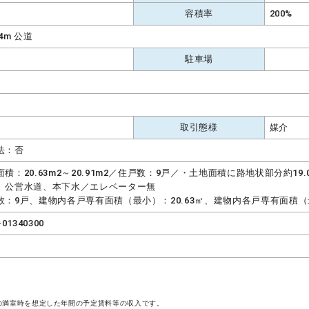
容積率
200%
4m 公道
駐車場
取引態様
媒介
法：否
面積：20.63m2～20.91m2／住戸数：9戸／・土地面積に路地状部分約1
、公営水道、本下水／エレベーター無
数：9戸、建物内各戸専有面積（最小）：20.63㎡、建物内各戸専有面積（最
-01340300
の満室時を想定した年間の予定賃料等の収入です。