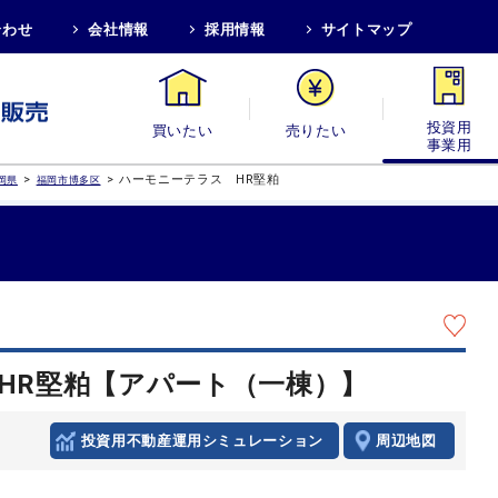
合わせ
会社情報
採用情報
サイトマップ
買いたい
売りたい
投資用・事業
>
>
ハーモニーテラス HR堅粕
岡県
福岡市博多区
HR堅粕【アパート（一棟）】
投資用不動産運用シミュレーション
周辺地図