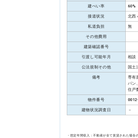
建ぺい率
60%
接道状況
北西 
私道負担
無
その他費用
建築確認番号
引渡し可能年月
相談
公法規制その他
国土
備考
専有
パン
住戸
物件番号
0012
建物状況調査日
－
・想定年間収入：不動産が全て賃貸された場合