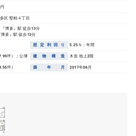
万円
多区 堅粕４丁目
『博多』駅 徒歩13分
博多』駅 徒歩13分
想
定
利
回
り
5.25％：年間
77.99坪）：公簿
建
物
構
造
木造 地上2階
8.55坪）
築
年
月
2017年06月