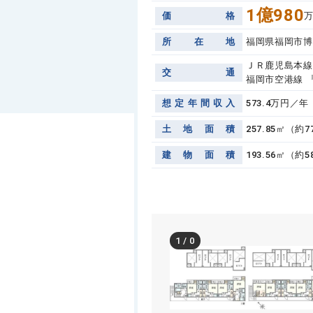
1億980
価
格
所
在
地
福岡県福岡市博
ＪＲ鹿児島本線 
交
通
福岡市空港線 『
想
定
年
間
収
入
573.4万円／年
土
地
面
積
257.85㎡（約
建
物
面
積
193.56㎡（約5
1
/
0