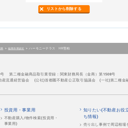
リストから削除する
>
>
ハーモニーテラス HR堅粕
岡県
福岡市博多区
29号
第二種金融商品取引業登録：関東財務局長（金商）第1508号
不動産流通経営協会
(公社)首都圏不動産公正取引協議会 (一社)第二種金
投資用・事業用
知りたい(不動産お役
ち情報)
不動産購入/物件検索(投資用・
事業用)
売り出し事例で周辺相場