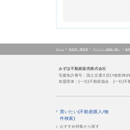
>
>
>
ホーム
投資用・事業用
アパート（建物一棟）
福
みずほ不動産販売株式会社
宅建免許番号：国土交通大臣(10)第35
加盟団体：(一社)不動産協会 (一社)
買いたい(不動産購入/物
件検索)
おすすめ特集から探す