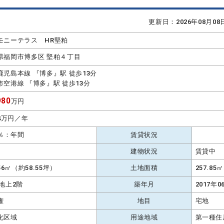
更新日：2026年08月0
モニーテラス HR堅粕
県福岡市博多区 堅粕４丁目
鹿児島本線 『博多』駅 徒歩13分
市空港線 『博多』駅 徒歩13分
80
万円
.4万円／年
5％：年間
賃貸状況
建物状況
賃貸中
.56㎡（約58.55坪）
土地面積
257.8
 地上2階
築年月
2017年0
権
地目
宅地
化区域
用途地域
第一種住