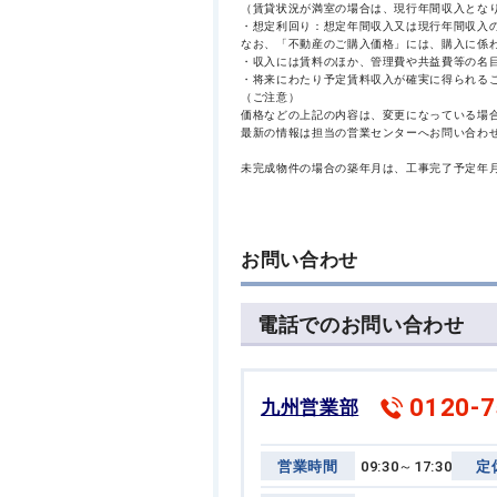
（賃貸状況が満室の場合は、現行年間収入とな
・想定利回り：想定年間収入又は現行年間収入
なお、「不動産のご購入価格」には、購入に係
・収入には賃料のほか、管理費や共益費等の名
・将来にわたり予定賃料収入が確実に得られる
（ご注意）
価格などの上記の内容は、変更になっている場
最新の情報は担当の営業センターへお問い合わ
未完成物件の場合の築年月は、工事完了予定年
お問い合わせ
電話でのお問い合わせ
0120-7
九州営業部
営業時間
09:30～17:30
定