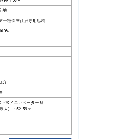
1996年03月
宅地
第一種低層住居専用地域
100%
媒介
否
、本下水／エレベーター無
大）：52.59㎡