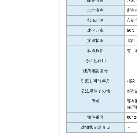
建物構造
木造
土地権利
所有
都市計画
市街
建ぺい率
50%
接道状況
北西 
私道負担
有、
その他費用
建築確認番号
引渡し可能年月
相談
公法規制その他
都市
備考
専有
住戸
物件番号
0012
建物状況調査日
－