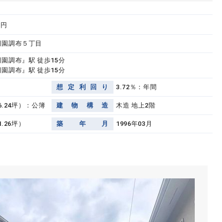
万円
田園調布５丁目
園調布』駅 徒歩15分
園調布』駅 徒歩15分
想
定
利
回
り
3.72％：年間
56.24坪）：公簿
建
物
構
造
木造 地上2階
1.26坪）
築
年
月
1996年03月