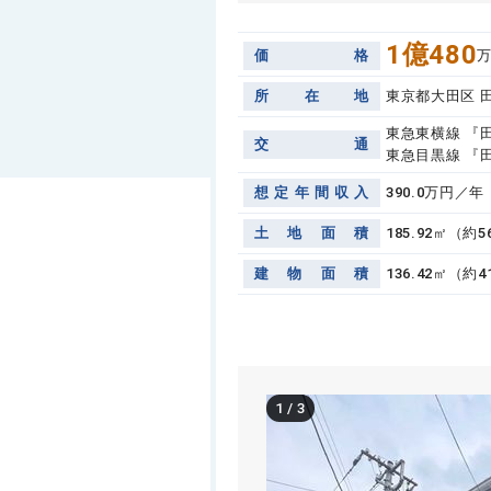
1億480
価
格
所
在
地
東京都大田区 
東急東横線 『田
交
通
東急目黒線 『田
想
定
年
間
収
入
390.0万円／年
土
地
面
積
185.92㎡（約
建
物
面
積
136.42㎡（約4
1
/
3