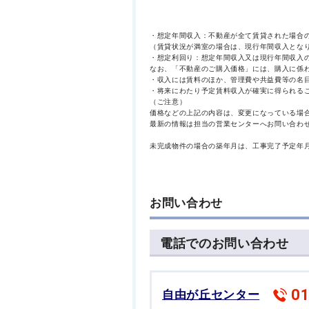
・想定年間収入：不動産が全て賃貸された場合
（賃貸状況が満室の場合は、現行年間収入とな
・想定利回り：想定年間収入又は現行年間収入
なお、「不動産のご購入価格」には、購入に係
・収入には賃料のほか、管理費や共益費等の名
・将来にわたり予定賃料収入が確実に得られる
（ご注意）
価格などの上記の内容は、変更になっている場
最新の情報は担当の営業センターへお問い合わ
未完成物件の場合の築年月は、工事完了予定年
お問い合わせ
電話でのお問い合わせ
01
自由が丘センター