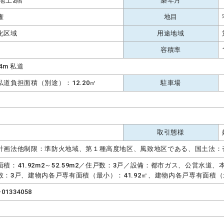
 地上2階
築年月
権
地目
化区域
用途地域
容積率
4m 私道
私道負担面積（別途）：12.20㎡
駐車場
取引態様
計画法他制限：準防火地域、第１種高度地区、風致地区である、国土法：
面積：41.92m2～52.59m2／住戸数：3戸／設備：都市ガス、公営水道
数：3戸、建物内各戸専有面積（最小）：41.92㎡、建物内各戸専有面積（最
-01334058