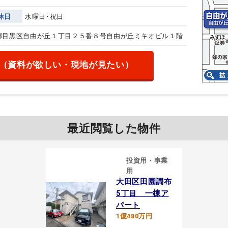
休日
水曜日･祝日
東京都目黒区自由が丘１丁目２５番８号
自由が丘ミキオビル１階
（資料が欲しい・現地が見たい）
最近閲覧した物件
投資用・事業
用
大田区田園調布
5丁目 一棟ア
パート
1億480万円