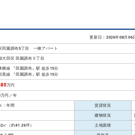
更新日：2026年08月0
区田園調布5丁目 一棟アパート
都大田区 田園調布５丁目
東横線 『田園調布』駅 徒歩15分
目黒線 『田園調布』駅 徒歩15分
80
万円
.0万円／年
2％：年間
賃貸状況
建物状況
.42㎡（約41.26坪）
土地面積