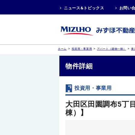
ニュース&トピックス
お問い
>
>
>
ホーム
投資用・事業用
アパート（建物一棟）
東
物件詳細
投資用・事業用
大田区田園調布5丁
棟）】