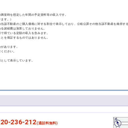
の満室時を想定した年間の予定賃料等の収入です。
ります。）
の当該不動産のご購入価格に対する割合で表示しており、公租公課その他当該不動産を維持す
わる諸経費は加算しておりません。
目で得ている定額の収入を含みます。
ことを保証するものではありません。
合があります。
せください。
月として表示しています。
20-236-212
(通話料無料)