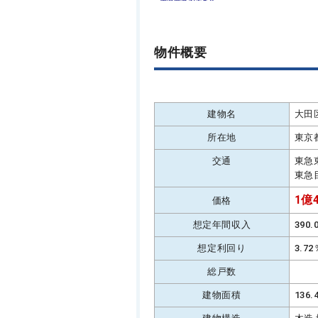
物件概要
建物名
大田
所在地
東京
交通
東急
東急
1億4
価格
想定年間収入
390
想定利回り
3.7
総戸数
建物面積
136