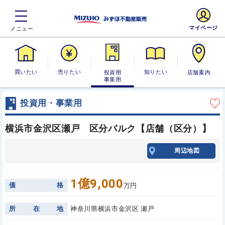
マイページ
買いたい
売りたい
投資用・事業
知りたい
店舗案内
用
投資用・事業用
横浜市金沢区瀬戸 区分バルク【店舗（区分）】
周辺地図
1億9,000
価
格
万円
所
在
地
神奈川県横浜市金沢区 瀬戸