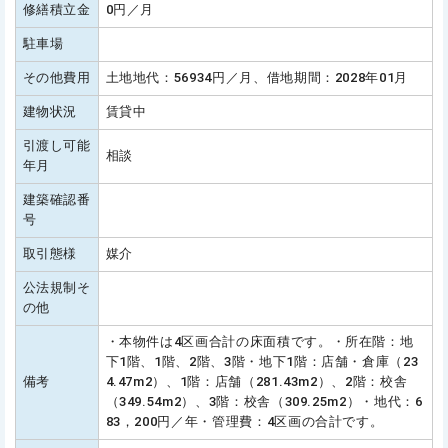
修繕積立金
0円／月
駐車場
その他費用
土地地代：56934円／月、借地期間：2028年01月
建物状況
賃貸中
引渡し可能
相談
年月
建築確認番
号
取引態様
媒介
公法規制そ
の他
・本物件は4区画合計の床面積です。・所在階：地
下1階、1階、2階、3階・地下1階：店舗・倉庫（23
備考
4.47m2）、1階：店舗（281.43m2）、2階：校舎
（349.54m2）、3階：校舎（309.25m2）・地代：6
83，200円／年・管理費：4区画の合計です。