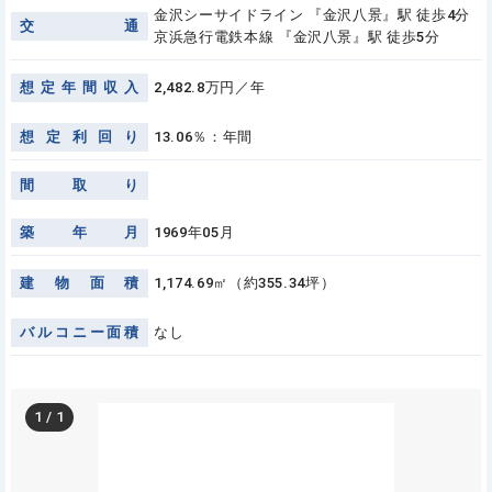
金沢シーサイドライン 『金沢八景』駅 徒歩4分
交
通
京浜急行電鉄本線 『金沢八景』駅 徒歩5分
想
定
年
間
収
入
2,482.8万円／年
想
定
利
回
り
13.06％：年間
間
取
り
築
年
月
1969年05月
建
物
面
積
1,174.69㎡（約355.34坪）
バ
ル
コ
ニ
ー
面
積
なし
1
/
1