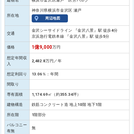
建物名
横浜市金沢区瀬戸 区分バルク
神奈川県横浜市金沢区 瀬戸
所在地
周辺地図
金沢シーサイドライン 『金沢八景』駅 徒歩4分
交通
京浜急行電鉄本線 『金沢八景』駅 徒歩5分
1億9,000
価格
万円
想定年間収
2,482.8万円／年
入
想定利回り
13.06％：年間
間取り
専有面積
1,174.69㎡（約355.34坪）
建物構造
鉄筋コンクリート造 地上10階 地下1階
所在階
1階部分
バルコニー
無
有無