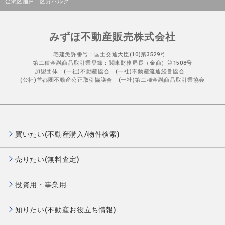
金沢区瀬戸 区分バルク
みずほ不動産販売株式会社
宅建免許番号：国土交通大臣(10)第3529号
第二種金融商品取引業登録：関東財務局長（金商）第1508号
加盟団体：(一社)不動産協会 (一社)不動産流通経営協会
(公社)首都圏不動産公正取引協議会 (一社)第二種金融商品取引業協会
買いたい(不動産購入/物件検索)
売りたい(無料査定)
投資用・事業用
知りたい(不動産お役立ち情報)