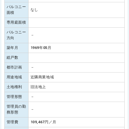
バルコニー
なし
面積
専用庭面積
バルコニー
－
方向
築年月
1969年05月
総戸数
都市計画
－
用途地域
近隣商業地域
土地権利
旧法地上
管理形態
－
管理員の勤
－
務形態
管理費
109,467円／月