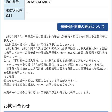
物件番号
0012-01312812
建物状況調
－
査日
掲載物件情報の表示について
・想定年間収入：不動産が全て賃貸された場合の満室時を想定した年間の予定賃料等の
収入です。
（建物現況が賃貸中の場合は、現行年間収入となります。）
・想定利回り：想定年間収入又は現行年間収入の当該不動産のご購入価格に対する割合
で表示しており、公租公課その他当該不動産を維持するために必要な諸経費を控除する
前のものです。
なお、「不動産のご購入価格」には、購入に係わる諸経費は加算しておりません。
・将来にわたり予定賃料収入が確実に得られることを保証するものではありません。
・管理費・修繕積立金は共用部分の維持管理に要する費用として管理組合に毎月納入す
る金額を表示しています。
（ご注意）
価格などの上記の内容は、変更になっている場合があります。
最新の情報は担当の営業センターへお問い合わせください。
未完成物件の場合の築年月は、工事完了予定年月として表示しています。
お問い合わせ