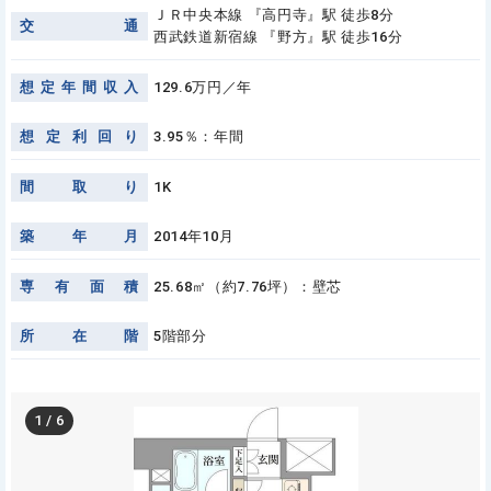
ＪＲ中央本線 『高円寺』駅 徒歩8分
交
通
西武鉄道新宿線 『野方』駅 徒歩16分
想
定
年
間
収
入
129.6万円／年
想
定
利
回
り
3.95％：年間
間
取
り
1K
築
年
月
2014年10月
専
有
面
積
25.68㎡（約7.76坪）：壁芯
所
在
階
5階部分
1
/
6