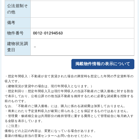
公法規制そ
の他
備考
物件番号
0012-01294563
建物状況調
－
査日
掲載物件情報の表示について
・想定年間収入：不動産が全て賃貸された場合の満室時を想定した年間の予定賃料等の
収入です。
（建物現況が賃貸中の場合は、現行年間収入となります。）
・想定利回り：想定年間収入又は現行年間収入の当該不動産のご購入価格に対する割合
で表示しており、公租公課その他当該不動産を維持するために必要な諸経費を控除する
前のものです。
なお、「不動産のご購入価格」には、購入に係わる諸経費は加算しておりません。
・将来にわたり予定賃料収入が確実に得られることを保証するものではありません。
・管理費・修繕積立金は共用部分の維持管理に要する費用として管理組合に毎月納入す
る金額を表示しています。
（ご注意）
価格などの上記の内容は、変更になっている場合があります。
最新の情報は担当の営業センターへお問い合わせください。