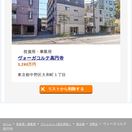
投資用・事業用
ヴォーガコルテ高円寺
3,280万円
東京都中野区大和町１丁目
リストから削除する
>
>
>
>
>
ヴォーガコルテ
ホーム
投資用・事業用
マンション（区分所有）
東京都
中野区
高円寺