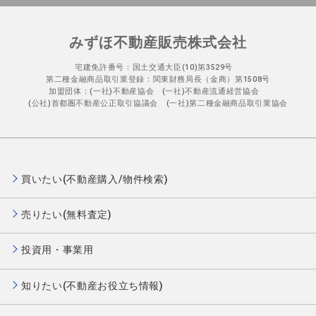
みずほ不動産販売株式会社
宅建免許番号：国土交通大臣(10)第3529号
第二種金融商品取引業登録：関東財務局長（金商）第1508号
加盟団体：(一社)不動産協会 (一社)不動産流通経営協会
(公社)首都圏不動産公正取引協議会 (一社)第二種金融商品取引業協会
買いたい(不動産購入/物件検索)
売りたい(無料査定)
投資用・事業用
知りたい(不動産お役立ち情報)