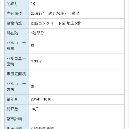
間取り
1K
専有面積
25.68㎡（約7.76坪）：壁芯
建物構造
鉄筋コンクリート造 地上6階
所在階
5階部分
バルコニー
有
有無
バルコニー
4.31㎡
面積
専用庭面積
バルコニー
東
方向
築年月
2014年10月
総戸数
34戸
都市計画
－
用途地域
近隣商業地域