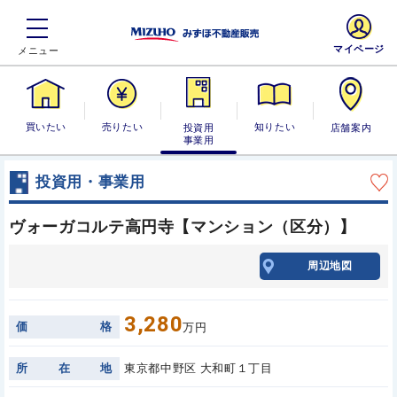
マイページ
買いたい
売りたい
投資用・事業
知りたい
店舗案内
用
投資用・事業用
ヴォーガコルテ高円寺【マンション（区分）】
周辺地図
3,280
価
格
万円
所
在
地
東京都中野区 大和町１丁目