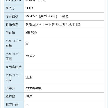
間取り
1LDK
専有面積
75.47㎡（約22.82坪）：壁芯
建物構造
鉄筋コンクリート造 地上7階 地下1階
所在階
5階部分
バルコニー
有
有無
バルコニー
12.6㎡
面積
専用庭面積
バルコニー
北西
方向
築年月
1999年08月
総戸数
58戸
都市計画
－