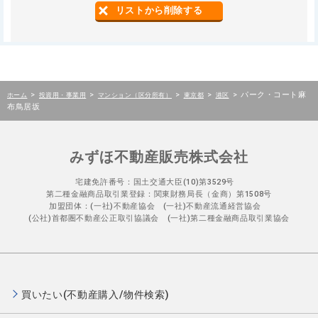
リストから削除する
>
>
>
>
>
パーク・コート麻
ホーム
投資用・事業用
マンション（区分所有）
東京都
港区
布鳥居坂
みずほ不動産販売株式会社
宅建免許番号：国土交通大臣(10)第3529号
第二種金融商品取引業登録：関東財務局長（金商）第1508号
加盟団体：(一社)不動産協会 (一社)不動産流通経営協会
(公社)首都圏不動産公正取引協議会 (一社)第二種金融商品取引業協会
買いたい(不動産購入/物件検索)