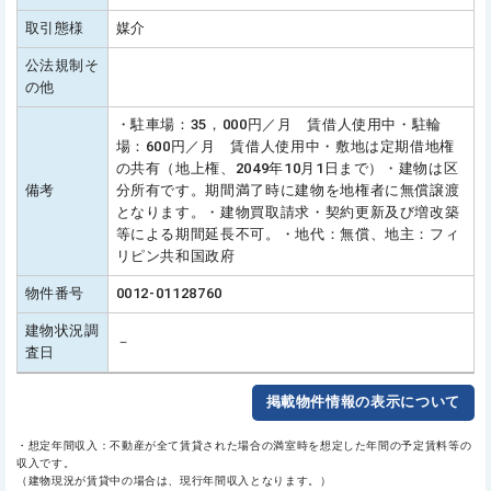
取引態様
媒介
公法規制そ
の他
・駐車場：35，000円／月 賃借人使用中・駐輪
場：600円／月 賃借人使用中・敷地は定期借地権
の共有（地上権、2049年10月1日まで）・建物は区
備考
分所有です。期間満了時に建物を地権者に無償譲渡
となります。・建物買取請求・契約更新及び増改築
等による期間延長不可。・地代：無償、地主：フィ
リピン共和国政府
物件番号
0012-01128760
建物状況調
－
査日
掲載物件情報の表示について
・想定年間収入：不動産が全て賃貸された場合の満室時を想定した年間の予定賃料等の
収入です。
（建物現況が賃貸中の場合は、現行年間収入となります。）