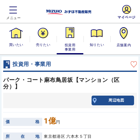
マイページ
買いたい
売りたい
投資用・事業
知りたい
店舗案内
用
投資用・事業用
パーク・コート麻布鳥居坂【マンション（区
分）】
周辺地図
1億
価
格
円
所
在
地
東京都港区 六本木５丁目