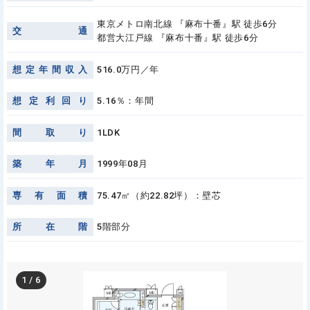
東京メトロ南北線 『麻布十番』駅 徒歩6分
交
通
都営大江戸線 『麻布十番』駅 徒歩6分
想
定
年
間
収
入
516.0万円／年
想
定
利
回
り
5.16％：年間
間
取
り
1LDK
築
年
月
1999年08月
専
有
面
積
75.47㎡（約22.82坪）：壁芯
所
在
階
5階部分
1
/
6