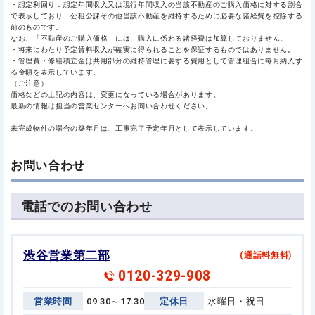
・想定利回り：想定年間収入又は現行年間収入の当該不動産のご購入価格に対する割合
で表示しており、公租公課その他当該不動産を維持するために必要な諸経費を控除する
前のものです。
なお、「不動産のご購入価格」には、購入に係わる諸経費は加算しておりません。
・将来にわたり予定賃料収入が確実に得られることを保証するものではありません。
・管理費・修繕積立金は共用部分の維持管理に要する費用として管理組合に毎月納入す
る金額を表示しています。
（ご注意）
価格などの上記の内容は、変更になっている場合があります。
最新の情報は担当の営業センターへお問い合わせください。
未完成物件の場合の築年月は、工事完了予定年月として表示しています。
お問い合わせ
電話でのお問い合わせ
渋谷営業第二部
(通話料無料)
0120-329-908
営業時間
09:30～17:30
定休日
水曜日・祝日