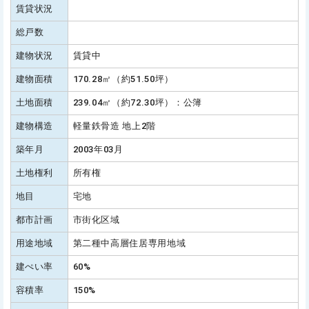
賃貸状況
総戸数
建物状況
賃貸中
建物面積
170.28㎡（約51.50坪）
土地面積
239.04㎡（約72.30坪）：公簿
建物構造
軽量鉄骨造 地上2階
築年月
2003年03月
土地権利
所有権
地目
宅地
都市計画
市街化区域
用途地域
第二種中高層住居専用地域
建ぺい率
60%
容積率
150%