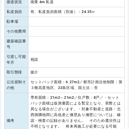
接道状況
南東 4m 私道
私道負担
有、私道負担面積（別途）：24.35㎡
駐車場
その他費用
建築確認番
号
引渡し可能
相談
年月
取引態様
媒介
公法規制そ
セットバック面積：6.27m2／都市計画法他制限：第
の他
３種高度地区、22条区域、国土法：否
専有面積：21m2～21m2／住戸数：8戸／・セット
バック面積は仮測量図による暫定となり、実際とは
異なる場合がございます。・対象不動産と道路・北
西側隣地間に高低差と擁壁あり擁壁については、確
備考
認・検査の記録がありません。 そのため遵法性は
不明となります。 将来再施工が必要になる可能