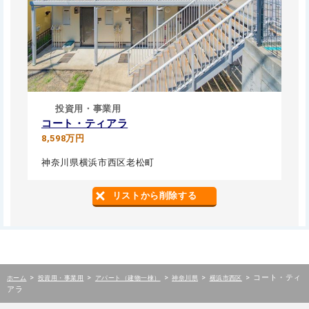
投資用・事業用
コート・ティアラ
8,598万円
神奈川県横浜市西区老松町
リストから削除する
>
>
>
>
>
コート・ティ
ホーム
投資用・事業用
アパート（建物一棟）
神奈川県
横浜市西区
アラ