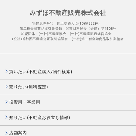
みずほ不動産販売株式会社
宅建免許番号：国土交通大臣(10)第3529号
第二種金融商品取引業登録：関東財務局長（金商）第1508号
加盟団体：(一社)不動産協会 (一社)不動産流通経営協会
(公社)首都圏不動産公正取引協議会 (一社)第二種金融商品取引業協会
買いたい(不動産購入/物件検索)
売りたい(無料査定)
投資用・事業用
知りたい(不動産お役立ち情報)
店舗案内