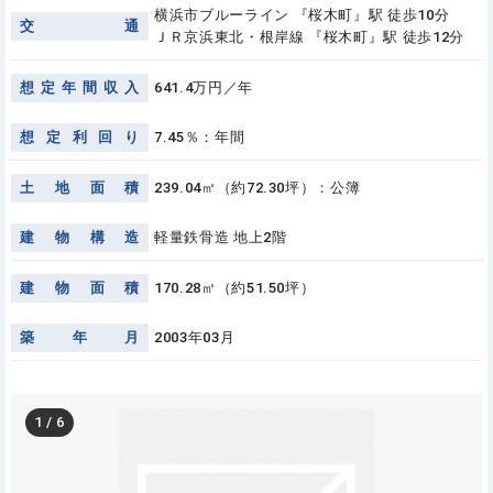
横浜市ブルーライン 『桜木町』駅 徒歩10分
交
通
ＪＲ京浜東北・根岸線 『桜木町』駅 徒歩12分
想
定
年
間
収
入
641.4万円／年
想
定
利
回
り
7.45％：年間
土
地
面
積
239.04㎡（約72.30坪）：公簿
建
物
構
造
軽量鉄骨造 地上2階
建
物
面
積
170.28㎡（約51.50坪）
築
年
月
2003年03月
1
/
6