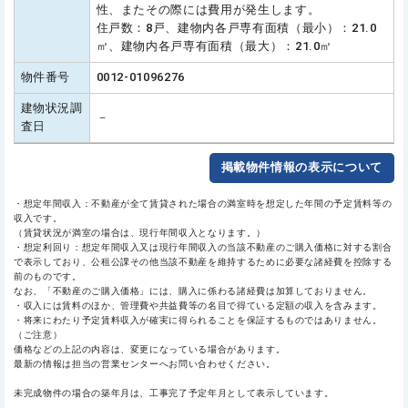
性、またその際には費用が発生します。
住戸数：8戸、建物内各戸専有面積（最小）：21.0
㎡、建物内各戸専有面積（最大）：21.0㎡
物件番号
0012-01096276
建物状況調
－
査日
掲載物件情報の表示について
・想定年間収入：不動産が全て賃貸された場合の満室時を想定した年間の予定賃料等の
収入です。
（賃貸状況が満室の場合は、現行年間収入となります。）
・想定利回り：想定年間収入又は現行年間収入の当該不動産のご購入価格に対する割合
で表示しており、公租公課その他当該不動産を維持するために必要な諸経費を控除する
前のものです。
なお、「不動産のご購入価格」には、購入に係わる諸経費は加算しておりません。
・収入には賃料のほか、管理費や共益費等の名目で得ている定額の収入を含みます。
・将来にわたり予定賃料収入が確実に得られることを保証するものではありません。
（ご注意）
価格などの上記の内容は、変更になっている場合があります。
最新の情報は担当の営業センターへお問い合わせください。
未完成物件の場合の築年月は、工事完了予定年月として表示しています。