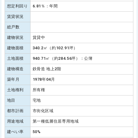
想定利回り
6.81％：年間
賃貸状況
総戸数
建物状況
賃貸中
建物面積
340.2㎡（約102.91坪）
土地面積
940.71㎡（約284.56坪）：公簿
建物構造
鉄骨造 地上2階
築年月
1978年04月
土地権利
所有権
地目
宅地
都市計画
市街化区域
用途地域
第一種低層住居専用地域
建ぺい率
50%