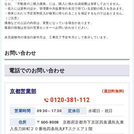
なお、「不動産のご購入価格」には、購入に係わる諸経費は加算しておりません。
・収入には賃料のほか、管理費や共益費等の名目で得ている定額の収入を含みます。
・将来にわたり予定賃料収入が確実に得られることを保証するものではありません。
（ご注意）
価格などの上記の内容は、変更になっている場合があります。
最新の情報は担当の営業センターへお問い合わせください。
未完成物件の場合の築年月は、工事完了予定年月として表示しています。
お問い合わせ
電話でのお問い合わせ
京都営業部
(通話料無料)
0120-381-112
営業時間
09:30～17:30
定休日
水曜日・祝日
住所
〒600-8008 京都府京都市下京区四条通烏丸東
入長刀鉾町２０番地
四条烏丸FTスクエア１階