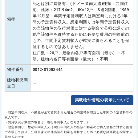
記とは別に建物有。(ドメーヌ南大路)種類：共同住
宅、延床：217.94m2、1K×12戸、S造2階建、1989
年12月築・年間予定賃料収入は満室時における1年
備考
間の予定賃料収入。想定利回りは年間予定賃料収入
の当該物件の取得対価に対する割合で公租公課その
他当該物件を維持するために必要な費用の控除前の
もの。年間予定賃料収入が確実に得られることを保
証するものではありません。
住戸数：20戸、建物内各戸専有面積（最小）：不
明、建物内各戸専有面積（最大）：不明
物件番号
0012-01082444
建物状況調
－
査日
掲載物件情報の表示について
・想定年間収入：不動産が全て賃貸された場合の満室時を想定した年間の予定賃料等の
収入です。
（賃貸状況が満室の場合は、現行年間収入となります。）
・想定利回り：想定年間収入又は現行年間収入の当該不動産のご購入価格に対する割合
で表示しており、公租公課その他当該不動産を維持するために必要な諸経費を控除する
前のものです。