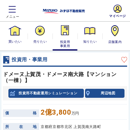
マイページ
買いたい
売りたい
投資用・事業
知りたい
店舗案内
用
投資用・事業用
ドメーヌ上賀茂・ドメーヌ南大路【マンション
（一棟）】
投資用不動産運用シミュレーション
周辺地図
2億3,800
価
格
万円
所
在
地
京都府京都市北区 上賀茂南大路町