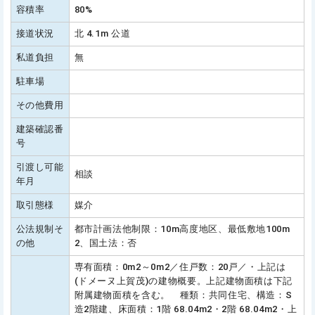
容積率
80%
接道状況
北 4.1m 公道
私道負担
無
駐車場
その他費用
建築確認番
号
引渡し可能
相談
年月
取引態様
媒介
公法規制そ
都市計画法他制限：10m高度地区、最低敷地100m
の他
2、国土法：否
専有面積：0m2～0m2／住戸数：20戸／・上記は
(ドメーヌ上賀茂)の建物概要。上記建物面積は下記
附属建物面積を含む。 種類：共同住宅、構造：S
造2階建、床面積：1階 68.04m2・2階 68.04m2・上