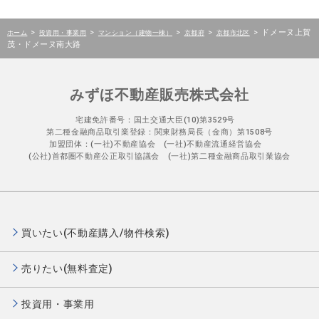
>
>
>
>
>
ドメーヌ上賀
ホーム
投資用・事業用
マンション（建物一棟）
京都府
京都市北区
茂・ドメーヌ南大路
みずほ不動産販売株式会社
宅建免許番号：国土交通大臣(10)第3529号
第二種金融商品取引業登録：関東財務局長（金商）第1508号
加盟団体：(一社)不動産協会 (一社)不動産流通経営協会
(公社)首都圏不動産公正取引協議会 (一社)第二種金融商品取引業協会
買いたい(不動産購入/物件検索)
売りたい(無料査定)
投資用・事業用