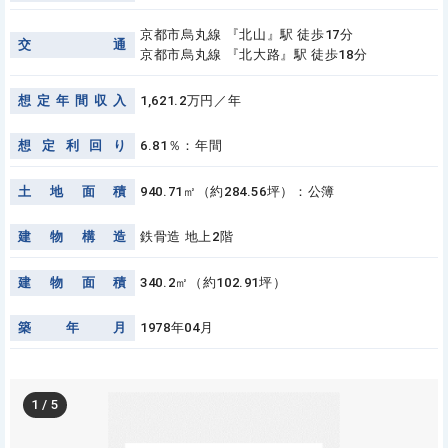
京都市烏丸線 『北山』駅 徒歩17分
交
通
京都市烏丸線 『北大路』駅 徒歩18分
想
定
年
間
収
入
1,621.2万円／年
想
定
利
回
り
6.81％：年間
土
地
面
積
940.71㎡（約284.56坪）：公簿
建
物
構
造
鉄骨造 地上2階
建
物
面
積
340.2㎡（約102.91坪）
築
年
月
1978年04月
1
/
5