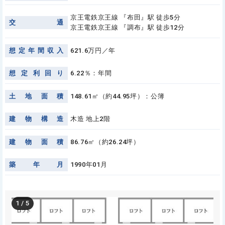
京王電鉄京王線 『布田』駅 徒歩5分
交
通
京王電鉄京王線 『調布』駅 徒歩12分
想
定
年
間
収
入
621.6万円／年
想
定
利
回
り
6.22％：年間
土
地
面
積
148.61㎡（約44.95坪）：公簿
建
物
構
造
木造 地上2階
建
物
面
積
86.76㎡（約26.24坪）
築
年
月
1990年01月
1
/
5