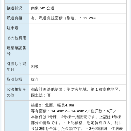
接道状況
南東 5m 公道
私道負担
有、私道負担面積（別途）：12.29㎡
駐車場
その他費用
建築確認番
号
引渡し可能
相談
年月
取引態様
媒介
公法規制そ
都市計画法他制限：準防火地域、第１種高度地区、
の他
国土法：否
接道2：北西、幅員4.0m
専有面積：14.49m2～14.49m2／住戸数：6戸／・
本物件は1号棟、2号棟一括販売です。上記は1号棟
部分の情報です。・上記価格、想定賃料収入、利回
りは2棟を合算した金額です。・2号棟詳細 住居表