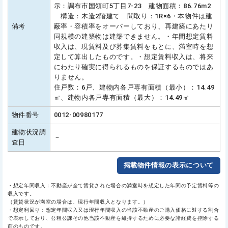
示：調布市国領町5丁目7-23 建物面積：86.76m2
構造：木造2階建て 間取り：1R×6・本物件は建
備考
蔽率・容積率をオーバーしており、再建築にあたり
同規模の建築物は建築できません。・年間想定賃料
収入は、現賃料及び募集賃料をもとに、満室時を想
定して算出したものです。・想定賃料収入は、将来
にわたり確実に得られるものを保証するものではあ
りません。
住戸数：6戸、建物内各戸専有面積（最小）：14.49
㎡、建物内各戸専有面積（最大）：14.49㎡
物件番号
0012-00980177
建物状況調
－
査日
掲載物件情報の表示について
・想定年間収入：不動産が全て賃貸された場合の満室時を想定した年間の予定賃料等の
収入です。
（賃貸状況が満室の場合は、現行年間収入となります。）
・想定利回り：想定年間収入又は現行年間収入の当該不動産のご購入価格に対する割合
で表示しており、公租公課その他当該不動産を維持するために必要な諸経費を控除する
前のものです。