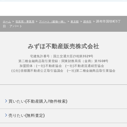
>
>
>
>
>
調布市国領町5丁
ホーム
投資用・事業用
アパート（建物一棟）
東京都
調布市
目 アパート
みずほ不動産販売株式会社
宅建免許番号：国土交通大臣(10)第3529号
第二種金融商品取引業登録：関東財務局長（金商）第1508号
加盟団体：(一社)不動産協会 (一社)不動産流通経営協会
(公社)首都圏不動産公正取引協議会 (一社)第二種金融商品取引業協会
買いたい(不動産購入/物件検索)
売りたい(無料査定)