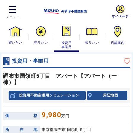
マイページ
買いたい
売りたい
投資用・事業
知りたい
店舗案内
用
投資用・事業用
調布市国領町5丁目 アパート【アパート（一
棟）】
投資用不動産運用シミュレーション
周辺地図
9,980
価
格
万円
所
在
地
東京都調布市 国領町５丁目