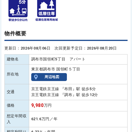
物件概要
更新日：2026年08月06日 次回更新予定日：2026年08月20日
建物名
調布市国領町5丁目 アパート
東京都調布市 国領町５丁目
所在地
周辺地図
京王電鉄京王線 『布田』駅 徒歩5分
交通
京王電鉄京王線 『調布』駅 徒歩12分
9,980
価格
万円
想定年間収
621.6万円／年
入
想定利回り
6.22％：年間