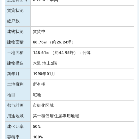
賃貸状況
総戸数
建物状況
賃貸中
建物面積
86.76㎡（約26.24坪）
土地面積
148.61㎡（約44.95坪）：公簿
建物構造
木造 地上2階
築年月
1990年01月
土地権利
所有権
地目
宅地
都市計画
市街化区域
用途地域
第一種低層住居専用地域
建ぺい率
50%
容積率
100%