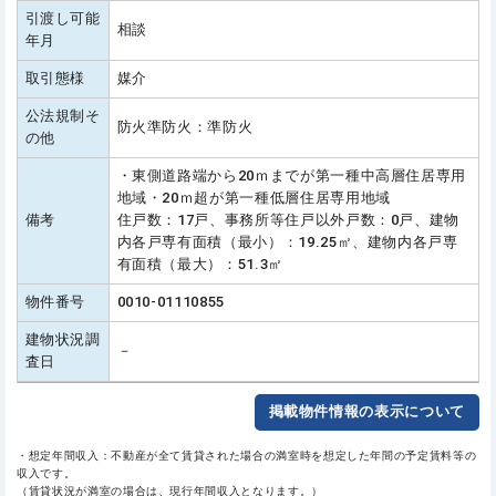
引渡し可能
相談
年月
取引態様
媒介
公法規制そ
防火準防火：準防火
の他
・東側道路端から20ｍまでが第一種中高層住居専用
地域・20ｍ超が第一種低層住居専用地域
備考
住戸数：17戸、事務所等住戸以外戸数：0戸、建物
内各戸専有面積（最小）：19.25㎡、建物内各戸専
有面積（最大）：51.3㎡
物件番号
0010-01110855
建物状況調
－
査日
掲載物件情報の表示について
・想定年間収入：不動産が全て賃貸された場合の満室時を想定した年間の予定賃料等の
収入です。
（賃貸状況が満室の場合は、現行年間収入となります。）