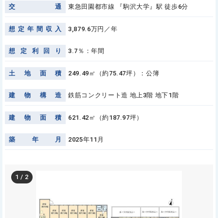
交
通
東急田園都市線 『駒沢大学』駅 徒歩6分
想
定
年
間
収
入
3,879.6万円／年
想
定
利
回
り
3.7％：年間
土
地
面
積
249.49㎡（約75.47坪）：公簿
建
物
構
造
鉄筋コンクリート造 地上3階 地下1階
建
物
面
積
621.42㎡（約187.97坪）
築
年
月
2025年11月
1
/
2