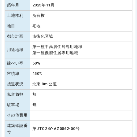
築年月
2025年11月
土地権利
所有権
地目
宅地
都市計画
市街化区域
第一種中高層住居専用地域
用途地域
第一種低層住居専用地域
建ぺい率
60%
容積率
150%
接道状況
北東 8m 公道
私道負担
無
駐車場
無
その他費用
建築確認番
第JTC24Y-AZ0562-00号
号