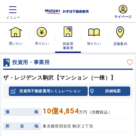
マイページ
買いたい
売りたい
投資用・事業
知りたい
店舗案内
用
投資用・事業用
ザ・レジデンス駒沢【マンション（一棟）】
投資用不動産運用シミュレーション
詳細地図
10億4,854
価
格
万円（消費税込）
所
在
地
東京都世田谷区 駒沢２丁目