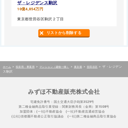
ザ・レジデンス駒沢
10億4,854万円
東京都世田谷区駒沢２丁目
リストから削除する
>
>
>
>
>
ザ・レジデン
ホーム
投資用・事業用
マンション（建物一棟）
東京都
世田谷区
ス駒沢
みずほ不動産販売株式会社
宅建免許番号：国土交通大臣(10)第3529号
第二種金融商品取引業登録：関東財務局長（金商）第1508号
加盟団体：(一社)不動産協会 (一社)不動産流通経営協会
(公社)首都圏不動産公正取引協議会 (一社)第二種金融商品取引業協会