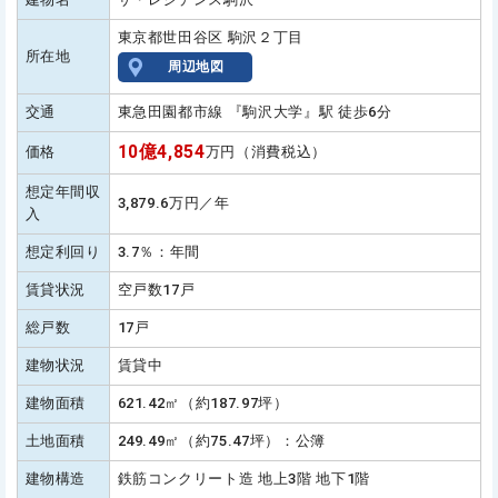
東京都世田谷区 駒沢２丁目
所在地
周辺地図
交通
東急田園都市線 『駒沢大学』駅 徒歩6分
10億4,854
価格
万円（消費税込）
想定年間収
3,879.6万円／年
入
想定利回り
3.7％：年間
賃貸状況
空戸数17戸
総戸数
17戸
建物状況
賃貸中
建物面積
621.42㎡（約187.97坪）
土地面積
249.49㎡（約75.47坪）：公簿
建物構造
鉄筋コンクリート造 地上3階 地下1階