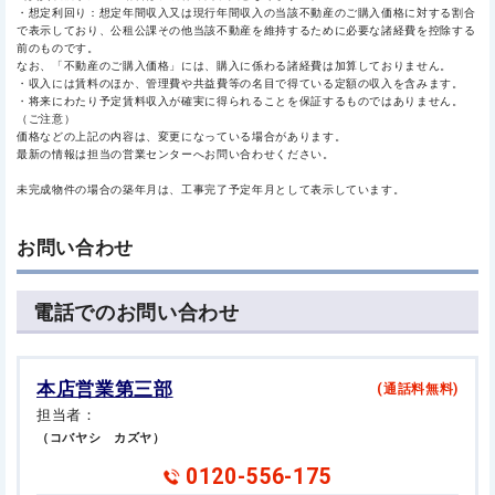
・想定利回り：想定年間収入又は現行年間収入の当該不動産のご購入価格に対する割合
で表示しており、公租公課その他当該不動産を維持するために必要な諸経費を控除する
前のものです。
なお、「不動産のご購入価格」には、購入に係わる諸経費は加算しておりません。
・収入には賃料のほか、管理費や共益費等の名目で得ている定額の収入を含みます。
・将来にわたり予定賃料収入が確実に得られることを保証するものではありません。
（ご注意）
価格などの上記の内容は、変更になっている場合があります。
最新の情報は担当の営業センターへお問い合わせください。
未完成物件の場合の築年月は、工事完了予定年月として表示しています。
お問い合わせ
電話でのお問い合わせ
本店営業第三部
(通話料無料)
担当者：
（コバヤシ カズヤ）
0120-556-175