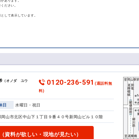
合があります。
せください。
月として表示しています。
0120-236-591
希
（オノダ ユウ
(通話料無
料)
休日
水曜日・祝日
岡山県岡山市北区中山下１丁目９番４０号
新岡山ビル１０階
（資料が欲しい・現地が見たい）