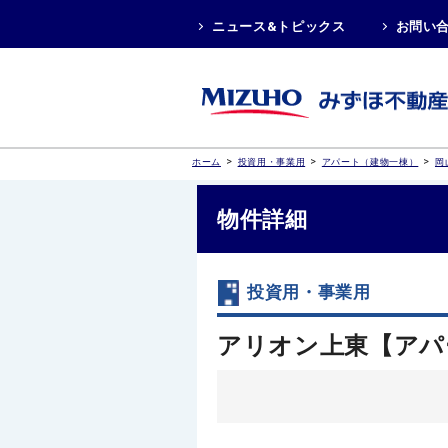
ニュース&トピックス
お問い
>
>
>
ホーム
投資用・事業用
アパート（建物一棟）
岡
物件詳細
投資用・事業用
アリオン上東【アパ