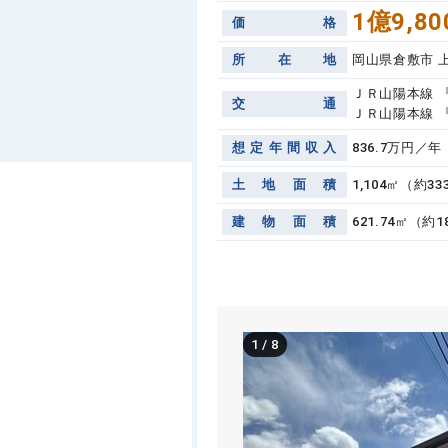
1億9,80
価
格
所
在
地
岡山県倉敷市 
ＪＲ山陽本線 『
交
通
ＪＲ山陽本線 『
想
定
年
間
収
入
836.7万円／年
土
地
面
積
1,104㎡（約3
建
物
面
積
621.74㎡（約1
1
/
8