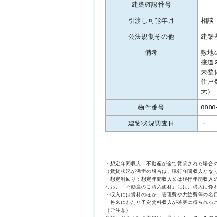
建築確認番号
引渡し可能年月
相談
公法規制その他
建築
備考
敷地
接道
未整
住戸
大）：
物件番号
0000
建物状況調査日
－
・想定年間収入：不動産が全て賃貸された場合
（賃貸状況が満室の場合は、現行年間収入とな
・想定利回り：想定年間収入又は現行年間収入
なお、「不動産のご購入価格」には、購入に係
・収入には賃料のほか、管理費や共益費等の名
・将来にわたり予定賃料収入が確実に得られる
（ご注意）