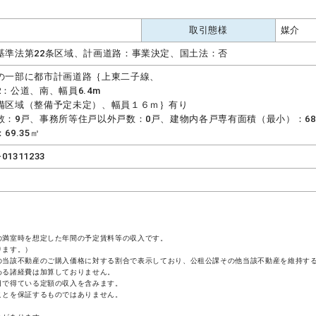
取引態様
媒介
基準法第22条区域、計画道路：事業決定、国土法：否
の一部に都市計画道路｛上東二子線、
2：公道、南、幅員6.4m
備区域（整備予定未定）、幅員１６ｍ｝有り
数：9戸、事務所等住戸以外戸数：0戸、建物内各戸専有面積（最小）：68
69.35㎡
-01311233
の満室時を想定した年間の予定賃料等の収入です。
ります。）
の当該不動産のご購入価格に対する割合で表示しており、公租公課その他当該不動産を維持す
わる諸経費は加算しておりません。
目で得ている定額の収入を含みます。
ことを保証するものではありません。