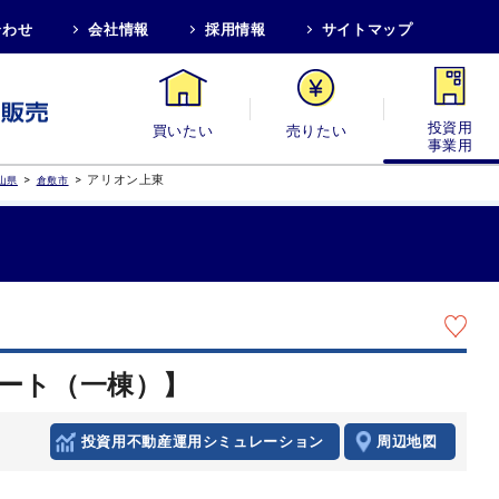
合わせ
会社情報
採用情報
サイトマップ
買いたい
売りたい
投資用・事業
>
>
アリオン上東
山県
倉敷市
ート（一棟）】
投資用不動産運用シミュレーション
周辺地図