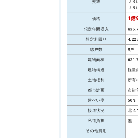
交通
ＪＲ
ＪＲ
1億9
価格
想定年間収入
836
想定利回り
4.2
総戸数
9戸
建物面積
621
建物構造
軽量
土地権利
所有
都市計画
市街
建ぺい率
50%
接道状況
北 4
私道負担
無
その他費用