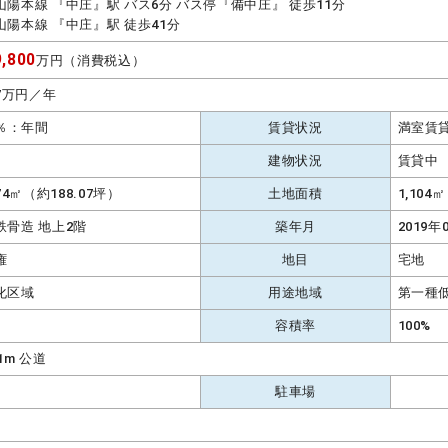
山陽本線 『中庄』駅 バス6分 バス停『備中庄』 徒歩11分
山陽本線 『中庄』駅 徒歩41分
,800
万円（消費税込）
.7万円／年
2％：年間
賃貸状況
満室賃
建物状況
賃貸中
.74㎡（約188.07坪）
土地面積
1,104
鉄骨造 地上2階
築年月
2019年
権
地目
宅地
化区域
用途地域
第一種
容積率
100%
.1m 公道
駐車場