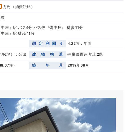
0
万円（消費税込）
上東
中庄』駅 バス6分 バス停『備中庄』 徒歩11分
中庄』駅 徒歩41分
想
定
利
回
り
4.22％：年間
33.96坪）：公簿
建
物
構
造
軽量鉄骨造 地上2階
88.07坪）
築
年
月
2019年08月