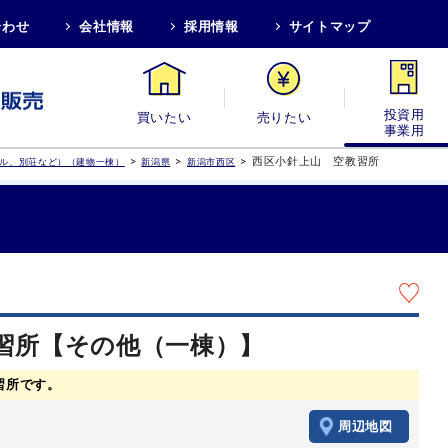
合わせ
会社情報
採用情報
サイトマップ
買いたい
売りたい
投資用・事業
>
>
>
西区小針上山 空教習所
ル、別荘など）（建物一棟）
新潟県
新潟市西区
習所【その他（一棟）】
習所です。
周辺地図