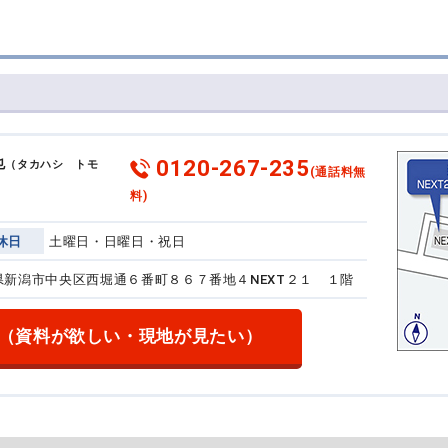
0120-267-235
也
（タカハシ トモ
(通話料無
料)
休日
土曜日・日曜日・祝日
新潟県新潟市中央区西堀通６番町８６７番地４
NEXT２１ １階
（資料が欲しい・現地が見たい）