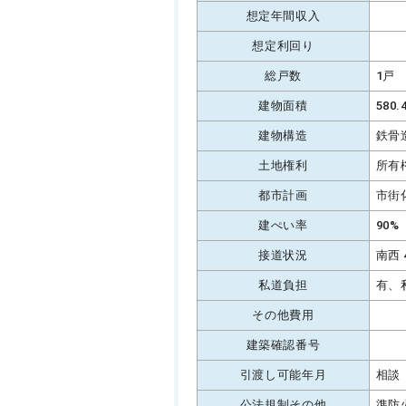
想定年間収入
想定利回り
総戸数
1戸
建物面積
580
建物構造
鉄骨
土地権利
所有
都市計画
市街
建ぺい率
90%
接道状況
南西 
私道負担
有、
その他費用
建築確認番号
引渡し可能年月
相談
公法規制その他
準防