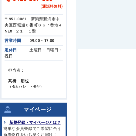
(通話料無料)
〒951-8061 新潟県新潟市中
央区西堀通６番町８６７番地４
NEXT２１ １階
営業時間
09:00～17:00
定休日
土曜日・日曜日・
祝日
担当者：
髙橋 朋也
（タカハシ トモヤ）
マイページ
新規登録・マイページとは？
簡単な会員登録でご希望に合う
新着物件をいち早くお届け！