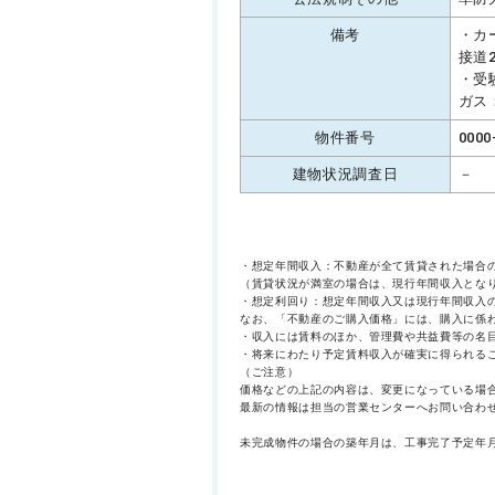
備考
・カ
接道
・受
ガス
物件番号
0000
建物状況調査日
－
・想定年間収入：不動産が全て賃貸された場合
（賃貸状況が満室の場合は、現行年間収入とな
・想定利回り：想定年間収入又は現行年間収入
なお、「不動産のご購入価格」には、購入に係
・収入には賃料のほか、管理費や共益費等の名
・将来にわたり予定賃料収入が確実に得られる
（ご注意）
価格などの上記の内容は、変更になっている場
最新の情報は担当の営業センターへお問い合わ
未完成物件の場合の築年月は、工事完了予定年