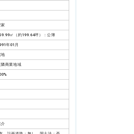
空家
59.99㎡（約199.64坪）：公簿
991年01月
宅地
近隣商業地域
00%
媒介
有、計画道路：無し、国土法：否