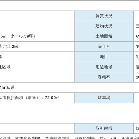
賃貸状況
建物状況
.45㎡（約175.58坪）
土地面積
6
造 地上2階
築年月
1
権
地目
化区域
用途地域
容積率
2
4m 私道
私道負担面積（別途）：72.00㎡
駐車場
取引態様
火地域、道路斜線制限、隣地斜線制限、日影規制等、建ぺい率：角地緩和