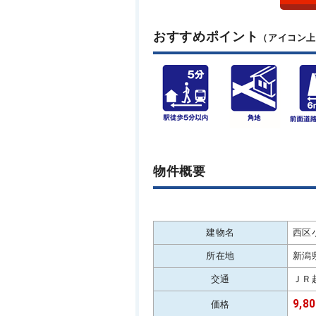
おすすめポイント
（アイコン
物件概要
建物名
西区
所在地
新潟
交通
ＪＲ
9,8
価格