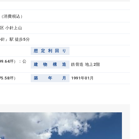
（消費税込）
区 小針上山
小針』駅 徒歩5分
想
定
利
回
り
99.64坪）：公
建
物
構
造
鉄骨造 地上2階
75.58坪）
築
年
月
1991年01月