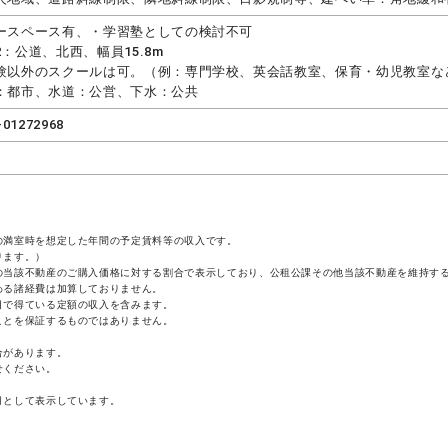
ースペース有、・学習塾としての検討不可
2：公道、北西、幅員15.8m
験以外のスクールは可。（例：専門学校、英会話教室、保育・幼児教室な
：都市、水道：公営、下水：公共
-01272968
の満室時を想定した年間の予定賃料等の収入です。
ります。）
の当該不動産のご購入価格に対する割合で表示しており、公租公課その他当該不動産を維持す
わる諸経費は加算しておりません。
目で得ている定額の収入を含みます。
ことを保証するものではありません。
合があります。
せください。
月として表示しています。