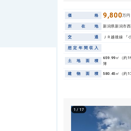
9,800
価
格
万円
所
在
地
新潟県新潟市西
交
通
ＪＲ越後線 『
想
定
年
間
収
入
659.99㎡（約1
土
地
面
積
簿
建
物
面
積
580.45㎡（約1
1
/
17