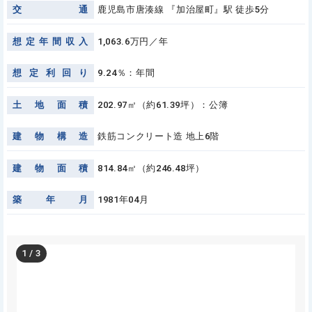
交
通
鹿児島市唐湊線 『加治屋町』駅 徒歩5分
想
定
年
間
収
入
1,063.6万円／年
想
定
利
回
り
9.24％：年間
土
地
面
積
202.97㎡（約61.39坪）：公簿
建
物
構
造
鉄筋コンクリート造 地上6階
建
物
面
積
814.84㎡（約246.48坪）
築
年
月
1981年04月
1
/
3