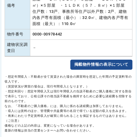
備考
㎡）×５部屋 ・１ＬＤＫ（５７．８㎡）×１部屋
住戸数：13戸、事務所等住戸以外戸数：2戸、建物
内各戸専有面積（最小）：32.0㎡、建物内各戸専有
面積（最大）：110.0㎡
物件番号
0000-00978442
建物状況調
－
査日
掲載物件情報の表示について
・想定年間収入：不動産が全て賃貸された場合の満室時を想定した年間の予定賃料等の
収入です。
（賃貸状況が満室の場合は、現行年間収入となります。）
・想定利回り：想定年間収入又は現行年間収入の当該不動産のご購入価格に対する割合
で表示しており、公租公課その他当該不動産を維持するために必要な諸経費を控除する
前のものです。
なお、「不動産のご購入価格」には、購入に係わる諸経費は加算しておりません。
・収入には賃料のほか、管理費や共益費等の名目で得ている定額の収入を含みます。
・将来にわたり予定賃料収入が確実に得られることを保証するものではありません。
（ご注意）
価格などの上記の内容は、変更になっている場合があります。
最新の情報は担当の営業センターへお問い合わせください。