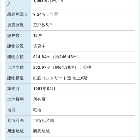
1,063.6万円／年
入
想定利回り
9.24％：年間
賃貸状況
空戸数5戸
総戸数
15戸
建物状況
賃貸中
建物面積
814.84㎡（約246.48坪）
土地面積
202.97㎡（約61.39坪）：公簿
建物構造
鉄筋コンクリート造 地上6階
築年月
1981年04月
土地権利
所有権
地目
宅地
都市計画
市街化区域
用途地域
商業地域