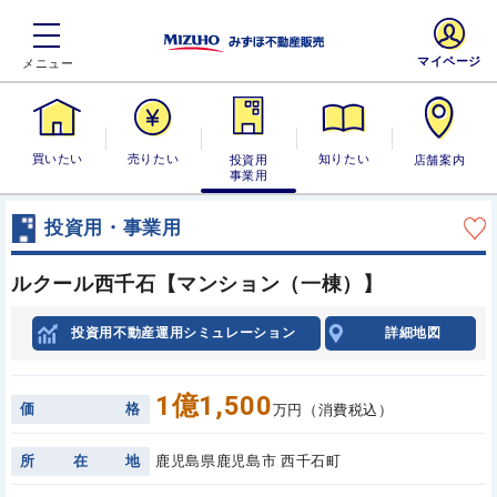
マイページ
買いたい
売りたい
投資用・事業
知りたい
店舗案内
用
投資用・事業用
ルクール西千石【マンション（一棟）】
投資用不動産運用シミュレーション
詳細地図
1億1,500
価
格
万円（消費税込）
所
在
地
鹿児島県鹿児島市 西千石町