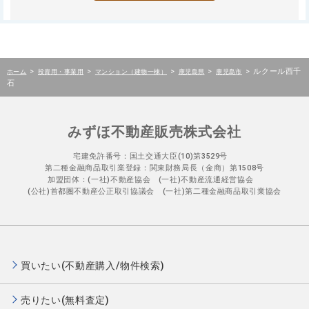
>
>
>
>
>
ルクール西千
ホーム
投資用・事業用
マンション（建物一棟）
鹿児島県
鹿児島市
石
みずほ不動産販売株式会社
宅建免許番号：国土交通大臣(10)第3529号
第二種金融商品取引業登録：関東財務局長（金商）第1508号
加盟団体：(一社)不動産協会 (一社)不動産流通経営協会
(公社)首都圏不動産公正取引協議会 (一社)第二種金融商品取引業協会
買いたい(不動産購入/物件検索)
売りたい(無料査定)