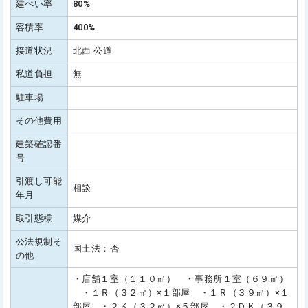
建ぺい率
80%
容積率
400%
接道状況
北西 公道
私道負担
無
駐車場
その他費用
建築確認番
号
引渡し可能
相談
年月
取引態様
媒介
公法規制そ
国土法：否
の他
・店舗１室（１１０㎡） ・事務所１室（６９㎡）
・１Ｒ（３２㎡）×１部屋 ・１Ｒ（３９㎡）×１
部屋 ・２Ｋ（３２㎡）×５部屋 ・２ＤＫ（３９