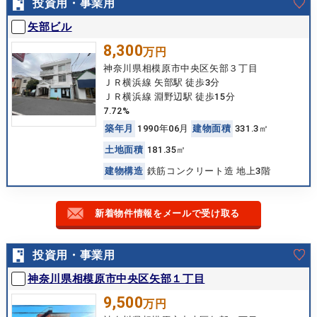
投資用・事業用
矢部ビル
8,300
万円
神奈川県相模原市中央区矢部３丁目
ＪＲ横浜線 矢部駅 徒歩3分
ＪＲ横浜線 淵野辺駅 徒歩15分
7.72%
築
年
月
1990年06月
建
物
面
積
331.3㎡
土
地
面
積
181.35㎡
建
物
構
造
鉄筋コンクリート造 地上3階
新着物件情報をメールで受け取る
投資用・事業用
神奈川県相模原市中央区矢部１丁目
9,500
万円