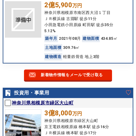
2億5,900
万円
神奈川県相模原市南区西大沼１丁目
ＪＲ横浜線 古淵駅 徒歩11分
小田急電鉄小田原線 町田駅 徒歩35分
5.12%
築
年
月
2021年08月
建
物
面
積
434.85㎡
土
地
面
積
309.76㎡
建
物
構
造
軽量鉄骨造 地上3階
新着物件情報をメールで受け取る
投資用・事業用
神奈川県相模原市緑区大山町
3億8,000
万円
神奈川県相模原市緑区大山町
京王電鉄相模原線 橋本駅 徒歩16分
ＪＲ横浜線 橋本駅 徒歩17分