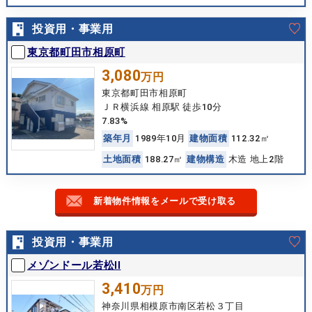
投資用・事業用
東京都町田市相原町
3,080
万円
東京都町田市相原町
ＪＲ横浜線 相原駅 徒歩10分
7.83%
築
年
月
1989年10月
建
物
面
積
112.32㎡
土
地
面
積
188.27㎡
建
物
構
造
木造 地上2階
新着物件情報をメールで受け取る
投資用・事業用
メゾンドール若松II
3,410
万円
神奈川県相模原市南区若松３丁目