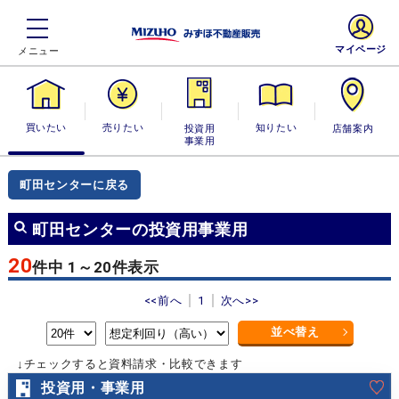
マイページ
買いたい
売りたい
投資用・事業
知りたい
店舗案内
用
町田センターに戻る
町田センターの投資用事業用
20
件中 1～20件表示
<<前へ
1
次へ>>
並べ替え
↓チェックすると資料請求・比較できます
投資用・事業用