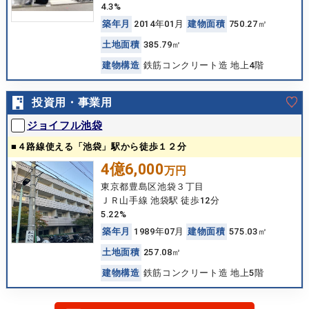
4.3%
築
年
月
2014年01月
建
物
面
積
750.27㎡
土
地
面
積
385.79㎡
建
物
構
造
鉄筋コンクリート造 地上4階
投資用・事業用
ジョイフル池袋
■４路線使える「池袋」駅から徒歩１２分
4億6,000
万円
東京都豊島区池袋３丁目
ＪＲ山手線 池袋駅 徒歩12分
5.22%
築
年
月
1989年07月
建
物
面
積
575.03㎡
土
地
面
積
257.08㎡
建
物
構
造
鉄筋コンクリート造 地上5階