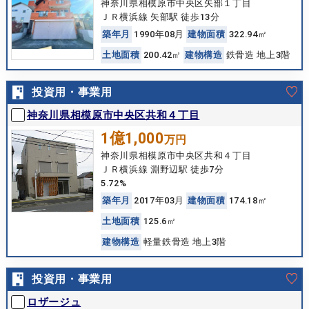
神奈川県相模原市中央区矢部１丁目
ＪＲ横浜線 矢部駅 徒歩13分
築
年
月
1990年08月
建
物
面
積
322.94㎡
土
地
面
積
200.42㎡
建
物
構
造
鉄骨造 地上3階
投資用・事業用
神奈川県相模原市中央区共和４丁目
1億1,000
万円
神奈川県相模原市中央区共和４丁目
ＪＲ横浜線 淵野辺駅 徒歩7分
5.72%
築
年
月
2017年03月
建
物
面
積
174.18㎡
土
地
面
積
125.6㎡
建
物
構
造
軽量鉄骨造 地上3階
投資用・事業用
ロザージュ