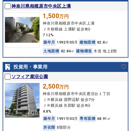
神奈川県相模原市中央区上溝
1,500
万円
神奈川県相模原市中央区上溝
ＪＲ相模線 上溝駅 徒歩8分
7.12%
築
年
月
1992年05月
建
物
面
積
82.8㎡
土
地
面
積
82.84㎡
建
物
構
造
木造 地上2階
投資用・事業用
ソフィア鹿沼公園
2,500
万円
神奈川県相模原市中央区鹿沼台１丁目
ＪＲ横浜線 淵野辺駅 徒歩7分
ＪＲ横浜線 矢部駅 徒歩9分
4.8%
築
年
月
1991年03月
専
有
面
積
68.91㎡
所
在
階
5階部分