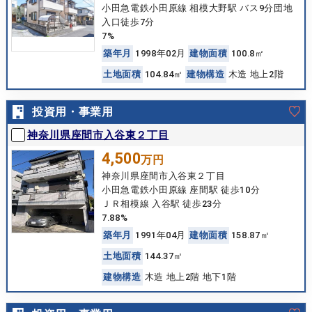
小田急電鉄小田原線 相模大野駅 バス9分団地
入口徒歩7分
7%
築
年
月
1998年02月
建
物
面
積
100.8㎡
土
地
面
積
104.84㎡
建
物
構
造
木造 地上2階
投資用・事業用
神奈川県座間市入谷東２丁目
4,500
万円
神奈川県座間市入谷東２丁目
小田急電鉄小田原線 座間駅 徒歩10分
ＪＲ相模線 入谷駅 徒歩23分
7.88%
築
年
月
1991年04月
建
物
面
積
158.87㎡
土
地
面
積
144.37㎡
建
物
構
造
木造 地上2階 地下1階