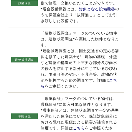
償で修理・交換いただくことができます。
設備保証
*適合設備機器とは、
対象となる設備機器
の
うち保証会社より「故障無し」としてお引
き渡しした設備です。
「建物状況調査」マークのついている物件
は、建物状況調査*を実施した物件となりま
す。
*建物状況調査とは、国土交通省の定める講
習を修了した建築士が、建物の基礎、外壁
建物状況調査
など建物の構造耐力上主要な部分及び雨水
の侵入を防止する部分に生じているひびわ
れ、雨漏り等の劣化・不具合等、建物の状
況を把握するための調査です。詳細は
こち
ら
をご参照ください。
「瑕疵保証」マークのついている物件は、
瑕疵保証*に加入可能な物件となります。
*瑕疵保証とは、建物状況調査で一定の基準
を満たした住宅について、保証対象部分に
瑕疵保証
おける隠れた瑕疵による損害が補償される
制度です。詳細は
こちら
をご参照くださ