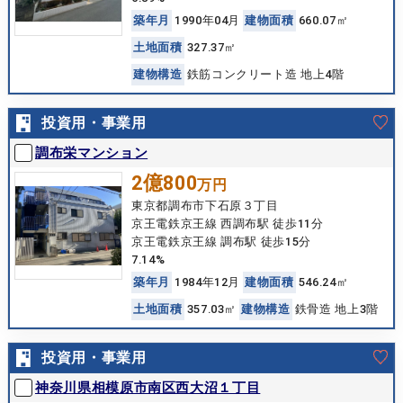
築
年
月
1990年04月
建
物
面
積
660.07㎡
土
地
面
積
327.37㎡
建
物
構
造
鉄筋コンクリート造 地上4階
投資用・事業用
調布栄マンション
2億800
万円
東京都調布市下石原３丁目
京王電鉄京王線 西調布駅 徒歩11分
京王電鉄京王線 調布駅 徒歩15分
7.14%
築
年
月
1984年12月
建
物
面
積
546.24㎡
土
地
面
積
357.03㎡
建
物
構
造
鉄骨造 地上3階
投資用・事業用
神奈川県相模原市南区西大沼１丁目