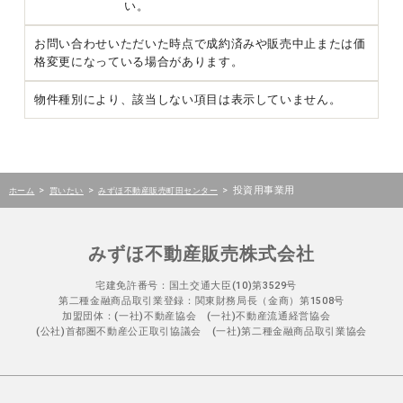
い。
お問い合わせいただいた時点で成約済みや販売中止または価
格変更になっている場合があります。
物件種別により、該当しない項目は表示していません。
>
>
>
投資用事業用
ホーム
買いたい
みずほ不動産販売町田センター
みずほ不動産販売株式会社
宅建免許番号：国土交通大臣(10)第3529号
第二種金融商品取引業登録：関東財務局長（金商）第1508号
加盟団体：(一社)不動産協会 (一社)不動産流通経営協会
(公社)首都圏不動産公正取引協議会 (一社)第二種金融商品取引業協会