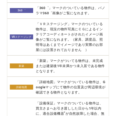
「360゜」マークのついている物件は、パノ
360゜
ラマ360゜画像がご覧になれます。
「ＶＲステージング」マークのついている
物件は、現況の物件写真にＣＧによるイン
テリアコーディネートがされたイメージ画
VRステージング
像がご覧になれます。（家具、調度品、照
明等はあくまでイメージであり実際のお部
屋には設置されておりません ）
「新築」マークがついてる物件は、未完成
または建築後1年未満かつ未入居である物件
新築
となります。
「詳細地図」マークがついている物件は、G
oogleマップにて物件の位置及び周辺環境が
詳細地図
確認できる物件となります。
「設備保証」マークのついている物件は、
買主さまへお引き渡しした日から1年以内
*
に、適合設備機器
が自然故障した場合、無