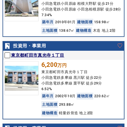
小田急電鉄小田原線 相模大野駅 徒歩21分
小田急電鉄小田原線 小田急相模原駅 徒歩28分
7.34%
築
年
月
2010年01月
建
物
面
積
158.98㎡
土
地
面
積
138.67㎡
建
物
構
造
木造 地上2階
投資用・事業用
東京都町田市真光寺１丁目
6,200
万円
東京都町田市真光寺１丁目
小田急電鉄多摩線 黒川駅 徒歩22分
小田急電鉄多摩線 栗平駅 徒歩29分
6.52%
築
年
月
2002年10月
建
物
面
積
220.62㎡
土
地
面
積
293.88㎡
建
物
構
造
軽量鉄骨造 地上2階