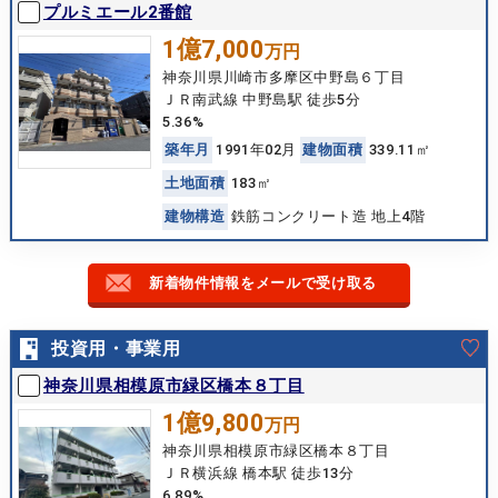
プルミエール2番館
1億7,000
万円
神奈川県川崎市多摩区中野島６丁目
ＪＲ南武線 中野島駅 徒歩5分
5.36%
築
年
月
1991年02月
建
物
面
積
339.11㎡
土
地
面
積
183㎡
建
物
構
造
鉄筋コンクリート造 地上4階
新着物件情報をメールで受け取る
投資用・事業用
神奈川県相模原市緑区橋本８丁目
1億9,800
万円
神奈川県相模原市緑区橋本８丁目
ＪＲ横浜線 橋本駅 徒歩13分
6.89%