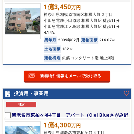
1億3,450
万円
神奈川県相模原市南区相模大野２丁目
小田急電鉄小田原線 相模大野駅 徒歩11分
小田急電鉄江ノ島線 相模大野駅 徒歩11分
4.14%
築
年
月
2009年02月
建
物
面
積
216.07㎡
土
地
面
積
132㎡
建
物
構
造
鉄筋コンクリート造 地上3階
新着物件情報をメールで受け取る
投資用・事業用
NEW
海老名市東柏ヶ谷4丁目 アパート（Ciel Blueさがみ野）
1億4,300
万円
神奈川県海老名市東柏ケ谷４丁目