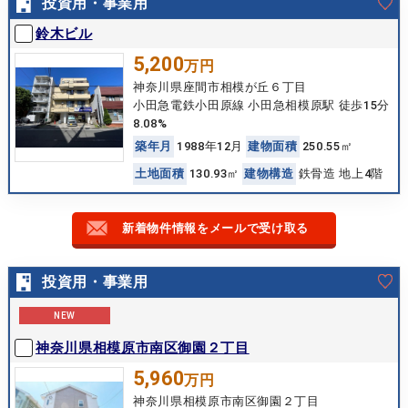
投資用・事業用
鈴木ビル
5,200
万円
神奈川県座間市相模が丘６丁目
小田急電鉄小田原線 小田急相模原駅 徒歩15分
8.08%
築
年
月
1988年12月
建
物
面
積
250.55㎡
土
地
面
積
130.93㎡
建
物
構
造
鉄骨造 地上4階
新着物件情報をメールで受け取る
投資用・事業用
NEW
神奈川県相模原市南区御園２丁目
5,960
万円
神奈川県相模原市南区御園２丁目