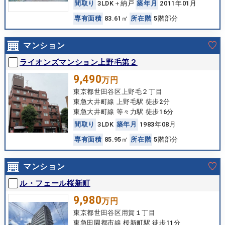
間
取
り
3LDK＋納戸
築
年
月
2011年01月
専
有
面
積
83.61㎡
所
在
階
5階部分
マンション
ライオンズマンション上野毛第２
9,490
万円
東京都世田谷区上野毛２丁目
東急大井町線 上野毛駅 徒歩2分
東急大井町線 等々力駅 徒歩16分
間
取
り
3LDK
築
年
月
1983年08月
専
有
面
積
85.95㎡
所
在
階
5階部分
マンション
ル・フェール桜新町
9,980
万円
東京都世田谷区用賀１丁目
東急田園都市線 桜新町駅 徒歩11分