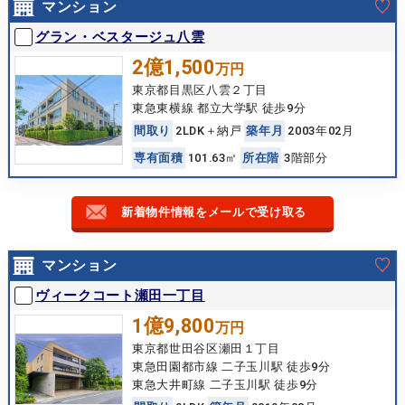
マンション
グラン・ベスタージュ八雲
2億1,500
万円
東京都目黒区八雲２丁目
東急東横線 都立大学駅 徒歩9分
間
取
り
2LDK＋納戸
築
年
月
2003年02月
専
有
面
積
101.63㎡
所
在
階
3階部分
新着物件情報をメールで受け取る
マンション
ヴィークコート瀬田一丁目
1億9,800
万円
東京都世田谷区瀬田１丁目
東急田園都市線 二子玉川駅 徒歩9分
東急大井町線 二子玉川駅 徒歩9分