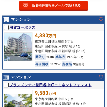
新着物件情報をメールで受け取る
マンション
用賀コーポラス
4,380
万円
東京都世田谷区用賀３丁目
東急田園都市線 用賀駅 徒歩6分
東急田園都市線 桜新町駅 徒歩13分
間
取
り
2LDK
築
年
月
1970年10月
専
有
面
積
50.22㎡
所
在
階
3階部分
マンション
ブランズシティ世田谷中町エミネントフォレスト
9,580
万円
東京都世田谷区中町５丁目
東急田園都市線 桜新町駅 徒歩15分