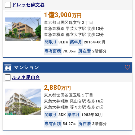
ドレッセ碑文谷
1億3,900
万円
東京都目黒区碑文谷２丁目
東急東横線 学芸大学駅 徒歩13分
東急東横線 都立大学駅 徒歩22分
間
取
り
3LDK
築
年
月
2015年06月
専
有
面
積
70.06㎡
所
在
階
2階部分
マンション
ルミネ尾山台
2,880
万円
東京都世田谷区玉堤１丁目
東急大井町線 尾山台駅 徒歩18分
東急大井町線 等々力駅 徒歩21分
間
取
り
3DK
築
年
月
1983年03月
専
有
面
積
54.27㎡
所
在
階
3階部分