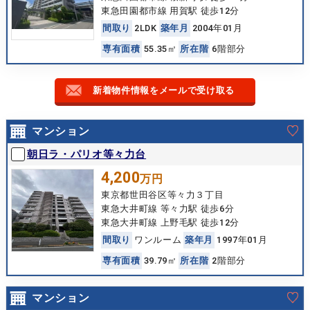
東急田園都市線 用賀駅 徒歩12分
間
取
り
2LDK
築
年
月
2004年01月
専
有
面
積
55.35㎡
所
在
階
6階部分
新着物件情報をメールで受け取る
マンション
朝日ラ・パリオ等々力台
4,200
万円
東京都世田谷区等々力３丁目
東急大井町線 等々力駅 徒歩6分
東急大井町線 上野毛駅 徒歩12分
間
取
り
ワンルーム
築
年
月
1997年01月
専
有
面
積
39.79㎡
所
在
階
2階部分
マンション