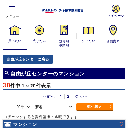
マイページ
買いたい
売りたい
投資用・事業
知りたい
店舗案内
用
自由が丘センターに戻る
自由が丘センターのマンション
38
件中 1～20件表示
<<前へ
1
2
次へ>>
並べ替え
↓チェックすると資料請求・比較できます
マンション