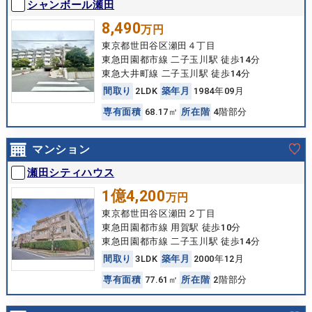
シャンボール瀬田
8,490
万円
東京都世田谷区瀬田４丁目
東急田園都市線 二子玉川駅 徒歩14分
東急大井町線 二子玉川駅 徒歩14分
間
取
り
2LDK
築
年
月
1984年09月
専
有
面
積
68.17㎡
所
在
階
4階部分
マンション
瀬田シティハウス
1億4,200
万円
東京都世田谷区瀬田２丁目
東急田園都市線 用賀駅 徒歩10分
東急田園都市線 二子玉川駅 徒歩14分
間
取
り
3LDK
築
年
月
2000年12月
専
有
面
積
77.61㎡
所
在
階
2階部分