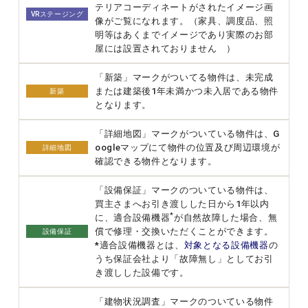
テリアコーディネートがされたイメージ画
VRステージング
像がご覧になれます。（家具、調度品、照
明等はあくまでイメージであり実際のお部
屋には設置されておりません ）
「新築」マークがついてる物件は、未完成
または建築後1年未満かつ未入居である物件
新築
となります。
「詳細地図」マークがついている物件は、G
oogleマップにて物件の位置及び周辺環境が
詳細地図
確認できる物件となります。
「設備保証」マークのついている物件は、
買主さまへお引き渡しした日から1年以内
*
に、適合設備機器
が自然故障した場合、無
償で修理・交換いただくことができます。
設備保証
*適合設備機器とは、
対象となる設備機器
の
うち保証会社より「故障無し」としてお引
き渡しした設備です。
「建物状況調査」マークのついている物件