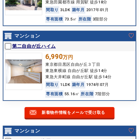
東急田園都市線 用賀駅 徒歩18分
間
取
り
3LDK
築
年
月
2017年01月
専
有
面
積
73.5㎡
所
在
階
3階部分
マンション
第二自由が丘ハイム
6,990
万円
東京都目黒区自由が丘３丁目
東急東横線 自由が丘駅 徒歩14分
東急大井町線 自由が丘駅 徒歩14分
間
取
り
1LDK
築
年
月
1974年07月
専
有
面
積
55.16㎡
所
在
階
7階部分
新着物件情報をメールで受け取る
マンション