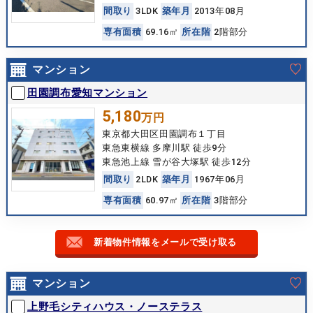
間
取
り
3LDK
築
年
月
2013年08月
専
有
面
積
69.16㎡
所
在
階
2階部分
マンション
田園調布愛知マンション
5,180
万円
東京都大田区田園調布１丁目
東急東横線 多摩川駅 徒歩9分
東急池上線 雪が谷大塚駅 徒歩12分
間
取
り
2LDK
築
年
月
1967年06月
専
有
面
積
60.97㎡
所
在
階
3階部分
新着物件情報をメールで受け取る
マンション
上野毛シティハウス・ノーステラス