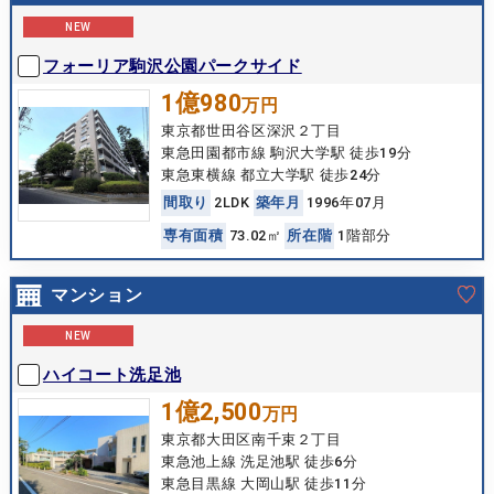
NEW
フォーリア駒沢公園パークサイド
1億980
万円
東京都世田谷区深沢２丁目
東急田園都市線 駒沢大学駅 徒歩19分
東急東横線 都立大学駅 徒歩24分
間
取
り
2LDK
築
年
月
1996年07月
専
有
面
積
73.02㎡
所
在
階
1階部分
マンション
NEW
ハイコート洗足池
1億2,500
万円
東京都大田区南千束２丁目
東急池上線 洗足池駅 徒歩6分
東急目黒線 大岡山駅 徒歩11分