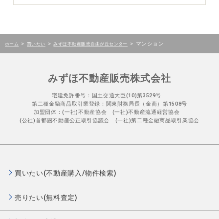
>
>
>
マンション
ホーム
買いたい
みずほ不動産販売自由が丘センター
みずほ不動産販売株式会社
宅建免許番号：国土交通大臣(10)第3529号
第二種金融商品取引業登録：関東財務局長（金商）第1508号
加盟団体：(一社)不動産協会 (一社)不動産流通経営協会
(公社)首都圏不動産公正取引協議会 (一社)第二種金融商品取引業協会
買いたい(不動産購入/物件検索)
売りたい(無料査定)