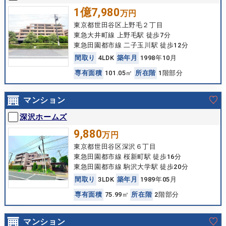
1億7,980
万円
東京都世田谷区上野毛２丁目
東急大井町線 上野毛駅 徒歩7分
東急田園都市線 二子玉川駅 徒歩12分
間
取
り
4LDK
築
年
月
1998年10月
専
有
面
積
101.05㎡
所
在
階
1階部分
マンション
深沢ホームズ
9,880
万円
東京都世田谷区深沢６丁目
東急田園都市線 桜新町駅 徒歩16分
東急田園都市線 駒沢大学駅 徒歩20分
間
取
り
3LDK
築
年
月
1989年05月
専
有
面
積
75.99㎡
所
在
階
2階部分
マンション