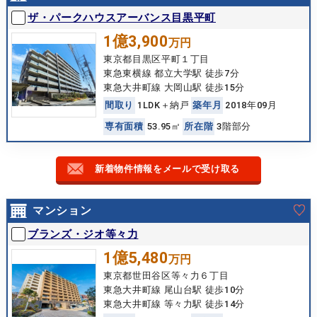
ザ・パークハウスアーバンス目黒平町
1億3,900
万円
東京都目黒区平町１丁目
東急東横線 都立大学駅 徒歩7分
東急大井町線 大岡山駅 徒歩15分
間
取
り
1LDK＋納戸
築
年
月
2018年09月
専
有
面
積
53.95㎡
所
在
階
3階部分
新着物件情報をメールで受け取る
マンション
ブランズ・ジオ等々力
1億5,480
万円
東京都世田谷区等々力６丁目
東急大井町線 尾山台駅 徒歩10分
東急大井町線 等々力駅 徒歩14分