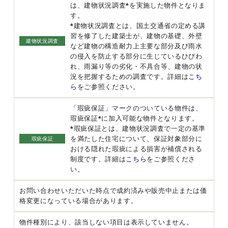
は、建物状況調査*を実施した物件となりま
す。
*建物状況調査とは、国土交通省の定める講
習を修了した建築士が、建物の基礎、外壁
建物状況調査
など建物の構造耐力上主要な部分及び雨水
の侵入を防止する部分に生じているひびわ
れ、雨漏り等の劣化・不具合等、建物の状
況を把握するための調査です。詳細は
こち
ら
をご参照ください。
「瑕疵保証」マークのついている物件は、
瑕疵保証*に加入可能な物件となります。
*瑕疵保証とは、建物状況調査で一定の基準
を満たした住宅について、保証対象部分に
瑕疵保証
おける隠れた瑕疵による損害が補償される
制度です。詳細は
こちら
をご参照くださ
い。
お問い合わせいただいた時点で成約済みや販売中止または価
格変更になっている場合があります。
物件種別により、該当しない項目は表示していません。