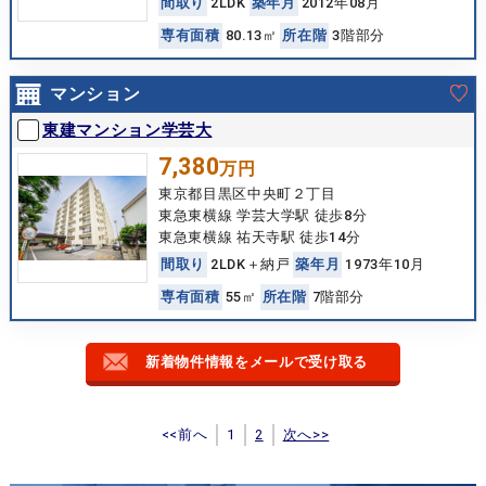
間
取
り
2LDK
築
年
月
2012年08月
専
有
面
積
80.13㎡
所
在
階
3階部分
マンション
東建マンション学芸大
7,380
万円
東京都目黒区中央町２丁目
東急東横線 学芸大学駅 徒歩8分
東急東横線 祐天寺駅 徒歩14分
間
取
り
2LDK＋納戸
築
年
月
1973年10月
専
有
面
積
55㎡
所
在
階
7階部分
新着物件情報をメールで受け取る
<<前へ
1
2
次へ>>