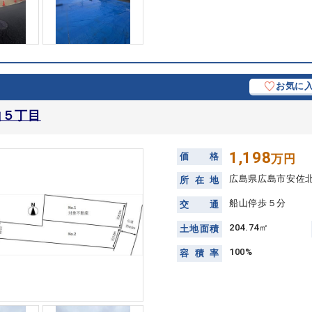
お気に
山５丁目
1,198
価
格
万円
広島県広島市安佐
所
在
地
船山停歩５分
交
通
204.74㎡
土
地
面
積
100%
容
積
率