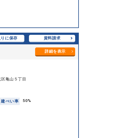
入りに保存
資料請求
詳細を表示
北区亀山５丁目
50%
建
ぺ
い
率