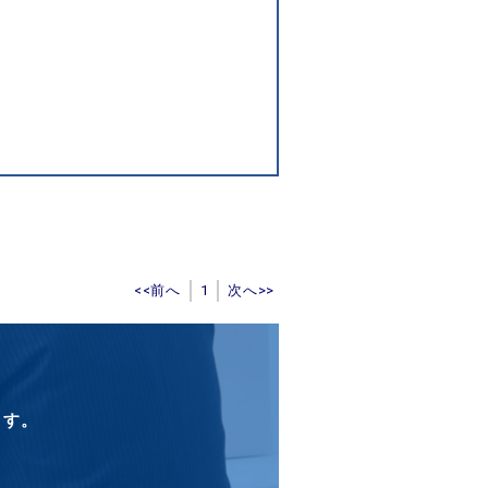
<<前へ
1
次へ>>
ます。