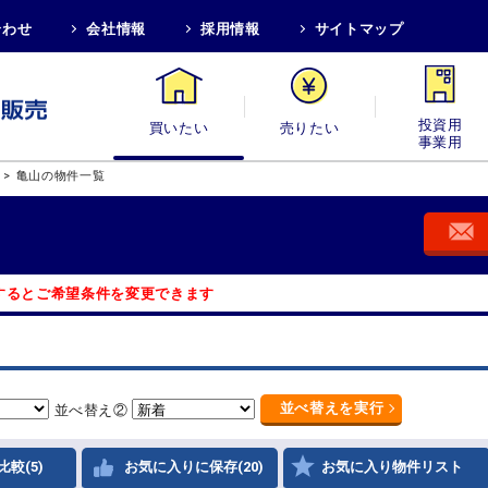
合わせ
会社情報
採用情報
サイトマップ
買いたい
売りたい
投資用・事業
>
亀山の物件一覧
するとご希望条件を変更できます
並べ替え
を実行
並べ替え②
比較(5)
お気に入りに保存(20)
お気に入り物件リスト