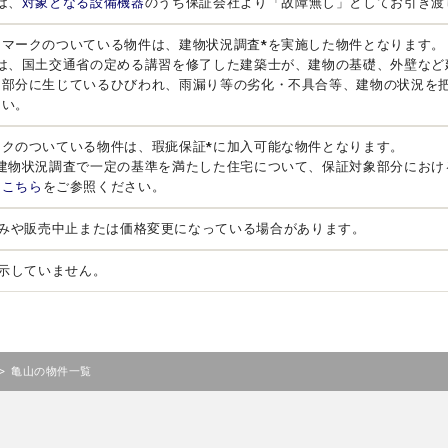
は、
対象となる設備機器
のうち保証会社より「故障無し」としてお引き渡
」マークのついている物件は、建物状況調査*を実施した物件となります。
とは、国土交通省の定める講習を修了した建築士が、建物の基礎、外壁など
る部分に生じているひびわれ、雨漏り等の劣化・不具合等、建物の状況を
さい。
ークのついている物件は、瑕疵保証*に加入可能な物件となります。
、建物状況調査で一定の基準を満たした住宅について、保証対象部分におけ
は
こちら
をご参照ください。
みや販売中止または価格変更になっている場合があります。
示していません。
>
亀山の物件一覧