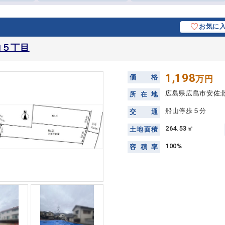
お気に
山５丁目
1,198
価
格
万円
広島県広島市安佐
所
在
地
船山停歩５分
交
通
264.53㎡
土
地
面
積
100%
容
積
率