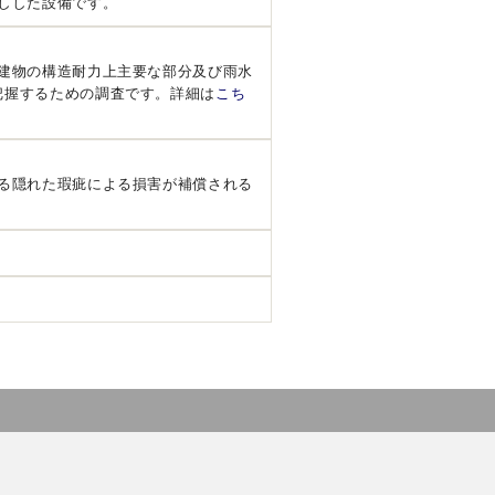
しした設備です。
建物の構造耐力上主要な部分及び雨水
把握するための調査です。詳細は
こち
る隠れた瑕疵による損害が補償される