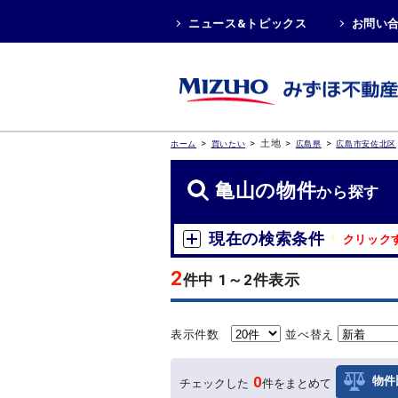
ニュース&トピックス
お問い
>
>
土地
>
>
ホーム
買いたい
広島県
広島市安佐北区
亀山の物件
から探す
現在の検索条件
クリック
2
件中 1～2件表示
表示件数
並べ替え
0
物件
チェックした
件をまとめて