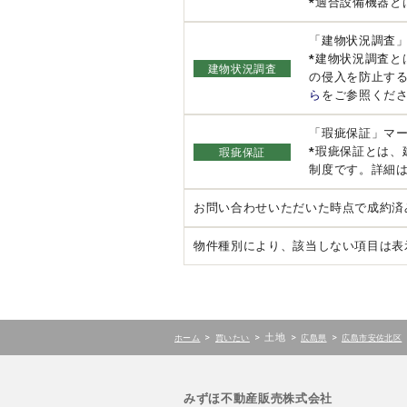
*適合設備機器と
「建物状況調査
*建物状況調査
建物状況調査
の侵入を防止す
ら
をご参照くだ
「瑕疵保証」マ
*瑕疵保証とは
瑕疵保証
制度です。詳細
お問い合わせいただいた時点で成約済
物件種別により、該当しない項目は表
>
>
土地
>
>
ホーム
買いたい
広島県
広島市安佐北区
みずほ不動産販売株式会社