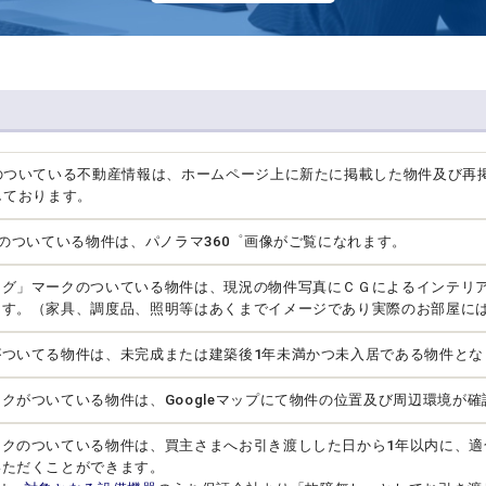
のついている不動産情報は、ホームページ上に新たに掲載した物件及び再
しております。
クのついている物件は、パノラマ360゜画像がご覧になれます。
ング」マークのついている物件は、現況の物件写真にＣＧによるインテリ
ます。（家具、調度品、照明等はあくまでイメージであり実際のお部屋に
がついてる物件は、未完成または建築後1年未満かつ未入居である物件とな
クがついている物件は、Googleマップにて物件の位置及び周辺環境が
ークのついている物件は、買主さまへお引き渡しした日から1年以内に、適
いただくことができます。