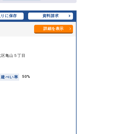
入りに保存
資料請求
詳細を表示
北区亀山５丁目
50%
建
ぺ
い
率