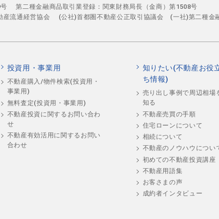
29号
第二種金融商品取引業登録：関東財務局長（金商）第1508号
不動産流通経営協会
(公社)首都圏不動産公正取引協議会 (一社)第二種金
投資用・事業用
知りたい(不動産お役
ち情報)
不動産購入/物件検索(投資用・
事業用)
売り出し事例で周辺相場
知る
無料査定(投資用・事業用)
不動産売買の手順
不動産投資に関するお問い合わ
せ
住宅ローンについて
不動産有効活用に関するお問い
相続について
合わせ
不動産のノウハウについ
初めての不動産投資講座
不動産用語集
お客さまの声
成約者インタビュー