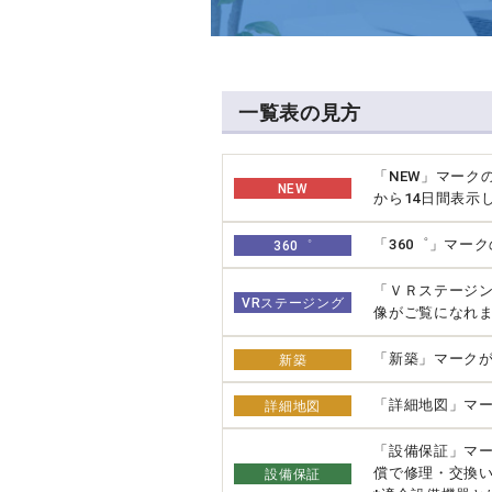
一覧表の見方
「NEW」マーク
NEW
から14日間表示
「360゜」マー
360゜
「ＶＲステージ
VRステージング
像がご覧になれ
「新築」マーク
新築
「詳細地図」マー
詳細地図
「設備保証」マ
償で修理・交換
設備保証