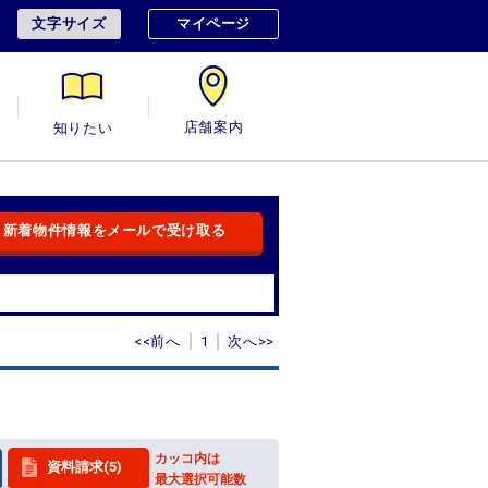
文字サイズ
マイページ
用
知りたい
店舗案内
新着物件情報をメールで受け取る
<<前へ
1
次へ>>
カッコ内は
資料請求(5)
最大選択可能数