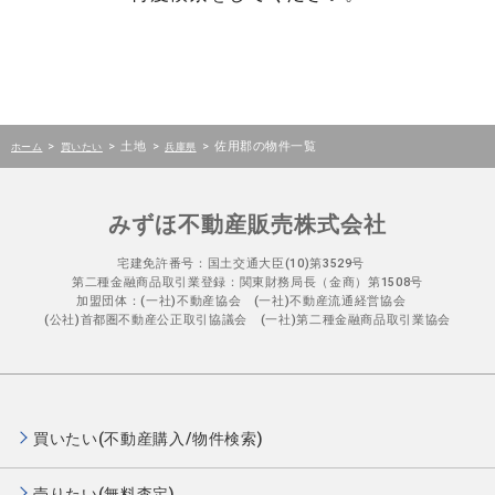
>
>
土地
>
>
佐用郡の物件一覧
ホーム
買いたい
兵庫県
みずほ不動産販売株式会社
宅建免許番号：国土交通大臣(10)第3529号
第二種金融商品取引業登録：関東財務局長（金商）第1508号
加盟団体：(一社)不動産協会 (一社)不動産流通経営協会
(公社)首都圏不動産公正取引協議会 (一社)第二種金融商品取引業協会
買いたい(不動産購入/物件検索)
売りたい(無料査定)