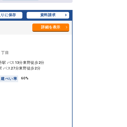
入りに保存
資料請求
詳細を表示
４丁目
丹駅 バス13分東野徒歩2分
駅 バス27分東野徒歩2分
60%
建
ぺ
い
率