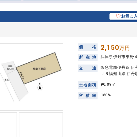
お気に
2,150
価
格
万円
兵庫県伊丹市東野
所
在
地
阪急電鉄伊丹線 伊
交
通
ＪＲ福知山線 伊丹
90.09㎡
土
地
面
積
160%
容
積
率