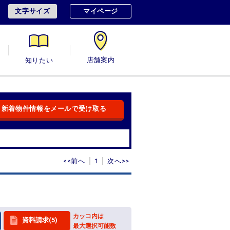
文字サイズ
マイページ
用
知りたい
店舗案内
新着物件情報をメールで受け取る
<<前へ
1
次へ>>
カッコ内は
資料請求(5)
最大選択可能数