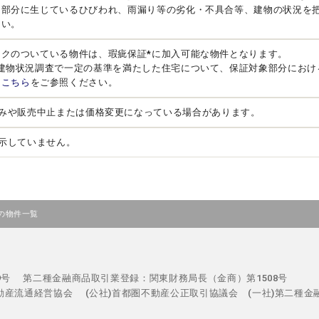
る部分に生じているひびわれ、雨漏り等の劣化・不具合等、建物の状況を
さい。
ークのついている物件は、瑕疵保証*に加入可能な物件となります。
、建物状況調査で一定の基準を満たした住宅について、保証対象部分におけ
は
こちら
をご参照ください。
みや販売中止または価格変更になっている場合があります。
示していません。
の物件一覧
29号
第二種金融商品取引業登録：関東財務局長（金商）第1508号
不動産流通経営協会
(公社)首都圏不動産公正取引協議会 (一社)第二種金