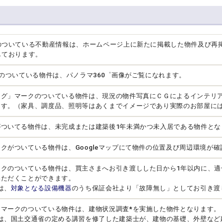
のついている不動産情報は、ホームページ上に新たに掲載した物件及び再
しております。
クのついている物件は、パノラマ360゜画像がご覧になれます。
ング」マークのついている物件は、現況の物件写真にＣＧによるインテリ
ます。（家具、調度品、照明等はあくまでイメージであり実際のお部屋に
がついてる物件は、未完成または建築後1年未満かつ未入居である物件とな
クがついている物件は、Googleマップにて物件の位置及び周辺環境が
ークのついている物件は、買主さまへお引き渡しした日から1年以内に、適
いただくことができます。
は、
対象となる設備機器
のうち保証会社より「故障無し」としてお引き渡
」マークのついている物件は、建物状況調査*を実施した物件となります。
とは、国土交通省の定める講習を修了した建築士が、建物の基礎、外壁など