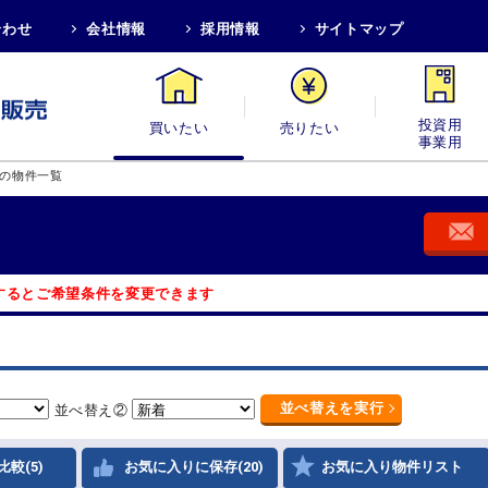
合わせ
会社情報
採用情報
サイトマップ
買いたい
売りたい
投資用・事業
の物件一覧
するとご希望条件を変更できます
並べ替え
を実行
並べ替え②
比較(5)
お気に入りに保存(20)
お気に入り物件リスト