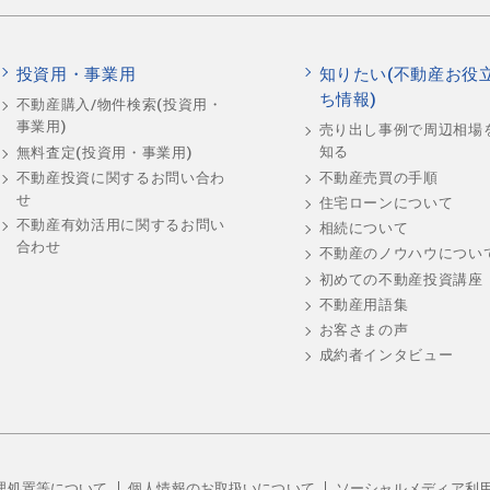
投資用・事業用
知りたい(不動産お役
ち情報)
不動産購入/物件検索(投資用・
事業用)
売り出し事例で周辺相場
知る
無料査定(投資用・事業用)
不動産売買の手順
不動産投資に関するお問い合わ
せ
住宅ローンについて
不動産有効活用に関するお問い
相続について
合わせ
不動産のノウハウについ
初めての不動産投資講座
不動産用語集
お客さまの声
成約者インタビュー
理処置等について
個人情報のお取扱いについて
ソーシャルメディア利