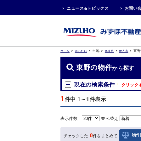
ニュース&トピックス
お問い
>
>
土地
>
>
>
東野
ホーム
買いたい
兵庫県
伊丹市
東野の物件
から探す
現在の検索条件
クリック
1
件中 1～1件表示
表示件数
並べ替え
0
物件
チェックした
件をまとめて