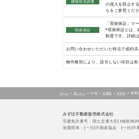
建物状況調査
の侵入を防止す
ら
をご参照くだ
「瑕疵保証」マ
*瑕疵保証とは
瑕疵保証
制度です。詳細
お問い合わせいただいた時点で成約済
物件種別により、該当しない項目は表
>
>
土地
>
>
>
東野
ホーム
買いたい
兵庫県
伊丹市
みずほ不動産販売株式会社
宅建免許番号：国土交通大臣(10)第35
加盟団体：(一社)不動産協会 (一社)