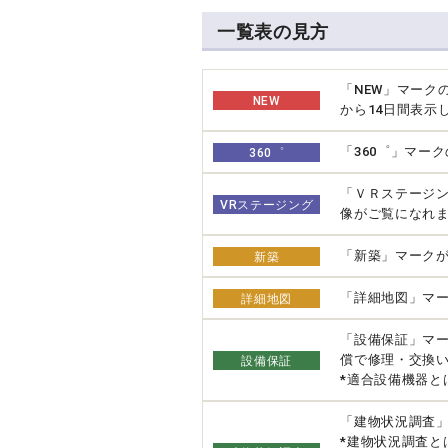
一覧表の見方
「NEW」マーク
NEW
から14日間表示
「360゜」マー
360゜
「ＶＲステージ
VRステージング
像がご覧になれ
「新築」マーク
新築
「詳細地図」マー
詳細地図
「設備保証」マ
償で修理・交換
設備保証
*適合設備機器と
「建物状況調査
*建物状況調査