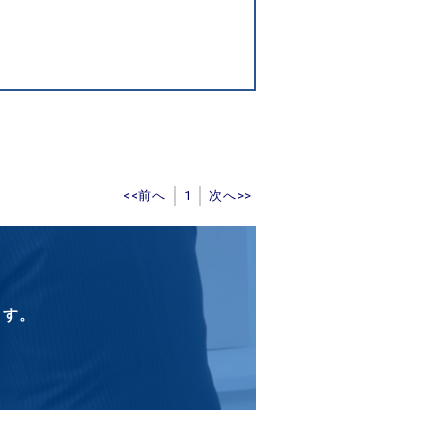
<<前へ
1
次へ>>
ます。