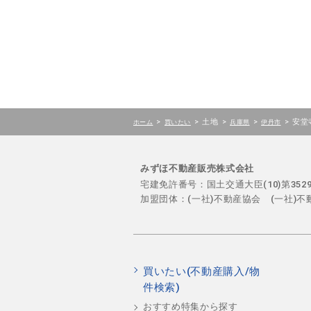
>
>
土地
>
>
>
安堂
ホーム
買いたい
兵庫県
伊丹市
みずほ不動産販売株式会社
宅建免許番号：国土交通大臣(10)第35
加盟団体：(一社)不動産協会 (一社)
買いたい(不動産購入/物
件検索)
おすすめ特集から探す