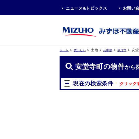
ニュース&トピックス
お問い
>
>
土地
>
>
>
安堂
ホーム
買いたい
兵庫県
伊丹市
安堂寺町の物件
から
現在の検索条件
クリック