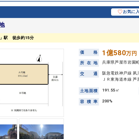
お気に
地
川」駅 徒歩約15分
1億580
価
格
万円
兵庫県芦屋市岩園
所
在
地
阪急電鉄神戸線 夙川
交
通
ＪＲ東海道本線 芦屋
191.55㎡
土
地
面
積
200%
容
積
率