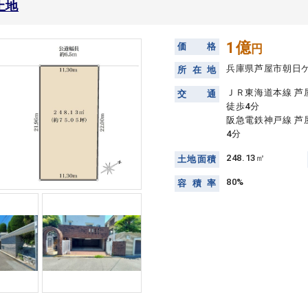
土地
1億
価
格
円
兵庫県芦屋市朝日
所
在
地
ＪＲ東海道本線 芦
交
通
徒歩4分
阪急電鉄神戸線 芦
4分
248.13㎡
土
地
面
積
80%
容
積
率