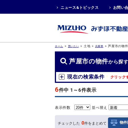
ニュース&トピックス
お問い
>
>
土地
>
>
芦屋市の物
ホーム
買いたい
兵庫県
芦屋市の物件
から探
現在の検索条件
クリック
6
件中 1～6件表示
表示件数
並べ替え
0
物件
チェックした
件をまとめて