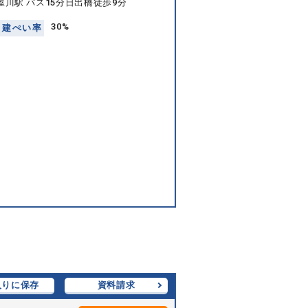
屋川駅 バス15分日出橋徒歩9分
30%
建
ぺ
い
率
入りに保存
資料請求