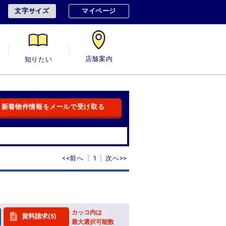
文字サイズ
マイページ
用
知りたい
店舗案内
新着物件情報をメールで受け取る
<<前へ
1
次へ>>
カッコ内は
資料請求(5)
最大選択可能数