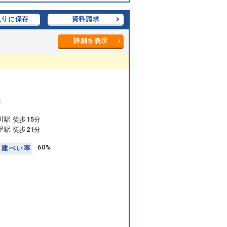
入りに保存
資料請求
詳細を表示
町
駅 徒歩15分
駅 徒歩21分
60%
建
ぺ
い
率