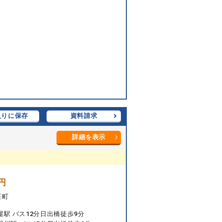
入りに保存
資料請求
詳細を表示
円
荘町
屋駅 バス12分日出橋徒歩9分