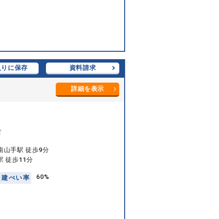
入りに保存
資料請求
詳細を表示
町
南山手駅 徒歩9分
 徒歩11分
60%
建
ぺ
い
率