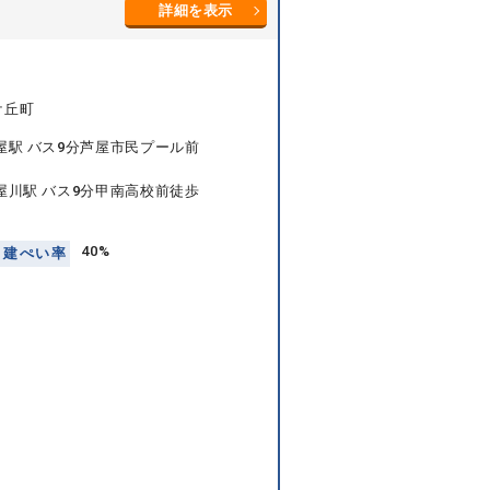
詳細を表示
ケ丘町
屋駅 バス9分芦屋市民プール前
屋川駅 バス9分甲南高校前徒歩
40%
建
ぺ
い
率