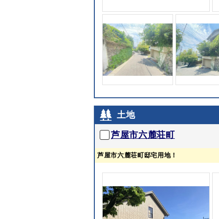
土地
芦屋市六麓荘町
芦屋市六麓荘町邸宅用地！