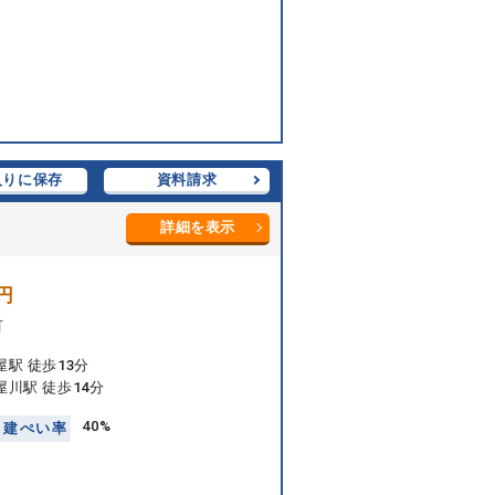
入りに保存
資料請求
詳細を表示
円
町
駅 徒歩13分
川駅 徒歩14分
40%
建
ぺ
い
率