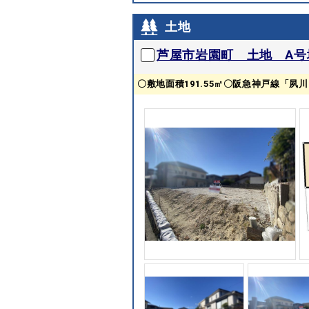
土地
芦屋市岩園町 土地 A号
〇敷地面積191.55㎡〇阪急神戸線「夙