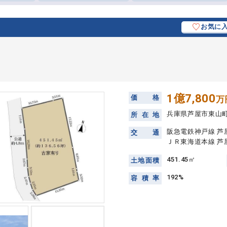
お気に
1億7,800
価
格
万
兵庫県芦屋市東山
所
在
地
阪急電鉄神戸線 芦屋
交
通
ＪＲ東海道本線 芦屋
451.45㎡
土
地
面
積
192%
容
積
率