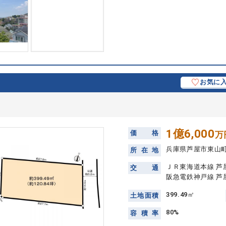
お気に
1億6,000
価
格
万
兵庫県芦屋市東山
所
在
地
ＪＲ東海道本線 芦屋
交
通
阪急電鉄神戸線 芦屋
399.49㎡
土
地
面
積
80%
容
積
率