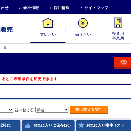
合わせ
会社情報
採用情報
サイトマップ
買いたい
売りたい
投資用・事業
件一覧
す
するとご希望条件を変更できます
並べ替え
を実行
並べ替え②
比較(5)
お気に入りに保存(20)
お気に入り物件リスト