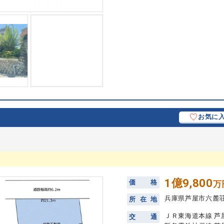
お気に
1億9,800
価
格
万
兵庫県芦屋市六麓
所
在
地
ＪＲ東海道本線 芦
交
通