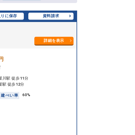
入りに保存
資料請求
詳細を表示
円
町
川駅 徒歩11分
駅 徒歩12分
60%
建
ぺ
い
率