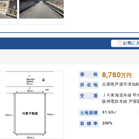
お気に
8,780
価
格
万円
兵庫県芦屋市津知
所
在
地
ＪＲ東海道本線 甲
交
通
阪神電鉄本線 芦屋駅
91.63㎡
土
地
面
積
200%
容
積
率