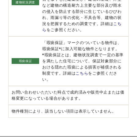
建物状況調査
など建物の構造耐力上主要な部分及び雨水
の侵入を防止する部分に生じているひびわ
れ、雨漏り等の劣化・不具合等、建物の状
況を把握するための調査です。詳細は
こち
ら
をご参照ください。
「瑕疵保証」マークのついている物件は、
瑕疵保証*に加入可能な物件となります。
*瑕疵保証とは、建物状況調査で一定の基準
を満たした住宅について、保証対象部分に
瑕疵保証
おける隠れた瑕疵による損害が補償される
制度です。詳細は
こちら
をご参照くださ
い。
お問い合わせいただいた時点で成約済みや販売中止または価
格変更になっている場合があります。
物件種別により、該当しない項目は表示していません。