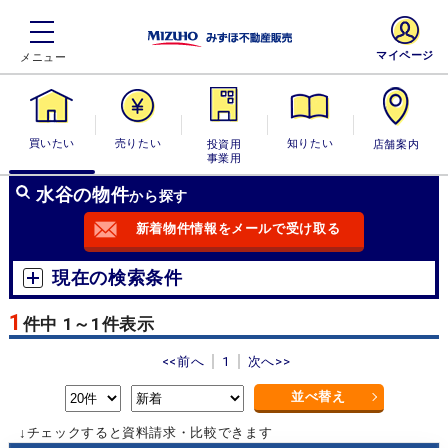
マイページ
買いたい
売りたい
投資用・事業
知りたい
店舗案内
用
水谷の物件
から探す
新着物件情報をメールで受け取る
現在の検索条件
1
件中 1～1件表示
<<前へ
1
次へ>>
並べ替え
↓チェックすると資料請求・比較できます