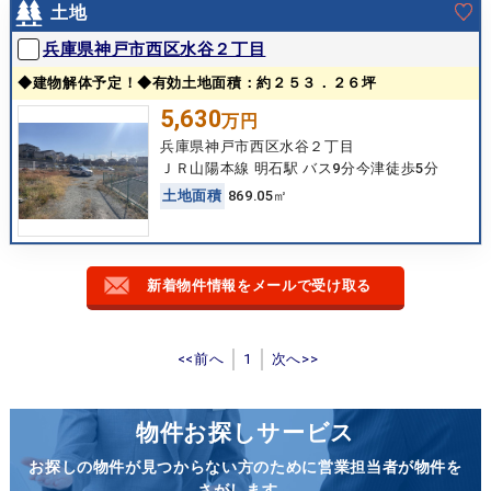
土地
兵庫県神戸市西区水谷２丁目
◆建物解体予定！◆有効土地面積：約２５３．２６坪
5,630
万円
兵庫県神戸市西区水谷２丁目
ＪＲ山陽本線 明石駅 バス9分今津徒歩5分
土
地
面
積
869.05㎡
新着物件情報をメールで受け取る
<<前へ
1
次へ>>
物件お探しサービス
お探しの物件が見つからない方のために営業担当者が物件を
さがします。