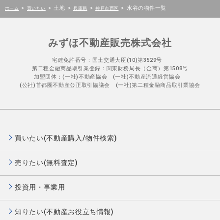
>
>
土地
>
>
>
水谷の物件一覧
ホーム
買いたい
兵庫県
神戸市西区
みずほ不動産販売株式会社
宅建免許番号：国土交通大臣(10)第3529号
第二種金融商品取引業登録：関東財務局長（金商）第1508号
加盟団体：(一社)不動産協会 (一社)不動産流通経営協会
(公社)首都圏不動産公正取引協議会 (一社)第二種金融商品取引業協会
買いたい(不動産購入/物件検索)
売りたい(無料査定)
投資用・事業用
知りたい(不動産お役立ち情報)