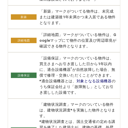
「新築」マークがついてる物件は、未完成
または建築後1年未満かつ未入居である物件
新築
となります。
「詳細地図」マークがついている物件は、G
oogleマップにて物件の位置及び周辺環境が
詳細地図
確認できる物件となります。
「設備保証」マークのついている物件は、
買主さまへお引き渡しした日から1年以内
*
に、適合設備機器
が自然故障した場合、無
償で修理・交換いただくことができます。
設備保証
*適合設備機器とは、
対象となる設備機器
の
うち保証会社より「故障無し」としてお引
き渡しした設備です。
「建物状況調査」マークのついている物件
は、建物状況調査*を実施した物件となりま
す。
*建物状況調査とは、国土交通省の定める講
習を修了した建築士が、建物の基礎、外壁