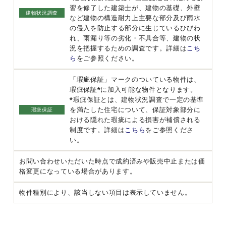
習を修了した建築士が、建物の基礎、外壁
建物状況調査
など建物の構造耐力上主要な部分及び雨水
の侵入を防止する部分に生じているひびわ
れ、雨漏り等の劣化・不具合等、建物の状
況を把握するための調査です。詳細は
こち
ら
をご参照ください。
「瑕疵保証」マークのついている物件は、
瑕疵保証*に加入可能な物件となります。
*瑕疵保証とは、建物状況調査で一定の基準
を満たした住宅について、保証対象部分に
瑕疵保証
おける隠れた瑕疵による損害が補償される
制度です。詳細は
こちら
をご参照くださ
い。
お問い合わせいただいた時点で成約済みや販売中止または価
格変更になっている場合があります。
物件種別により、該当しない項目は表示していません。