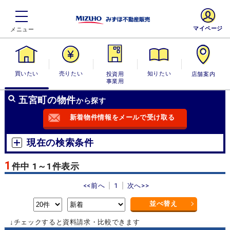
マイページ
買いたい
売りたい
投資用・事業
知りたい
店舗案内
用
五宮町の物件
から探す
新着物件情報をメールで受け取る
現在の検索条件
1
件中 1～1件表示
<<前へ
1
次へ>>
並べ替え
↓チェックすると資料請求・比較できます