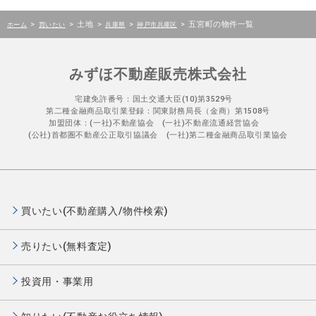
>
>
土地
>
>
>
五宮町の物件一覧
ホーム
買いたい
兵庫県
神戸市兵庫区
みずほ不動産販売株式会社
宅建免許番号：国土交通大臣(10)第3529号
第二種金融商品取引業登録：関東財務局長（金商）第1508号
加盟団体：(一社)不動産協会 (一社)不動産流通経営協会
(公社)首都圏不動産公正取引協議会 (一社)第二種金融商品取引業協会
買いたい(不動産購入/物件検索)
売りたい(無料査定)
投資用・事業用