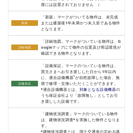
屋には設置されておりません ）
「新築」マークがついてる物件は、未完成
または建築後1年未満かつ未入居である物件
新築
となります。
「詳細地図」マークがついている物件は、G
oogleマップにて物件の位置及び周辺環境が
詳細地図
確認できる物件となります。
「設備保証」マークのついている物件は、
買主さまへお引き渡しした日から1年以内
*
に、適合設備機器
が自然故障した場合、無
償で修理・交換いただくことができます。
設備保証
*適合設備機器とは、
対象となる設備機器
の
うち保証会社より「故障無し」としてお引
き渡しした設備です。
「建物状況調査」マークのついている物件
は、建物状況調査*を実施した物件となりま
す。
*建物状況調査とは、国土交通省の定める講