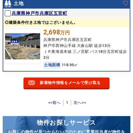
土地
兵庫県神戸市兵庫区五宮町
◎建築条件付き土地ではございません。
2,698
万円
兵庫県神戸市兵庫区五宮町
神戸市西神山手線 大倉山駅 徒歩13分
ＪＲ東海道本線 三ノ宮駅 バス18分五宮町徒歩
2分
土
地
面
積
118.95㎡
新着物件情報をメールで受け取る
<<前へ
1
次へ>>
物件お探しサービス
お探しの物件が見つからない方のために営業担当者が物件を