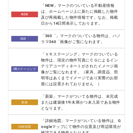
「NEW」マークのついている不動産情報
は、ホームページ上に新たに掲載した物件
NEW
及び再掲載した物件情報です。なお、掲載
日から14日間表示しております。
「360゜」マークのついている物件は、パノ
360゜
ラマ360゜画像がご覧になれます。
「ＶＲステージング」マークのついている
物件は、現況の物件写真にＣＧによるイン
テリアコーディネートがされたイメージ画
VRステージング
像がご覧になれます。（家具、調度品、照
明等はあくまでイメージであり実際のお部
屋には設置されておりません ）
「新築」マークがついてる物件は、未完成
または建築後1年未満かつ未入居である物件
新築
となります。
「詳細地図」マークがついている物件は、G
oogleマップにて物件の位置及び周辺環境が
詳細地図
確認できる物件となります。