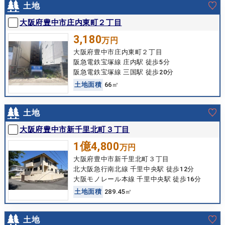
土地
大阪府豊中市庄内東町２丁目
3,180
万円
大阪府豊中市庄内東町２丁目
阪急電鉄宝塚線 庄内駅 徒歩5分
阪急電鉄宝塚線 三国駅 徒歩20分
土
地
面
積
66㎡
土地
大阪府豊中市新千里北町３丁目
1億4,800
万円
大阪府豊中市新千里北町３丁目
北大阪急行南北線 千里中央駅 徒歩12分
大阪モノレール本線 千里中央駅 徒歩16分
土
地
面
積
289.45㎡
土地