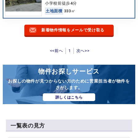
小学校前徒歩4分
土
地
面
積
333㎡
新着物件情報をメールで受け取る
<<前へ
1
次へ>>
物件お探しサービス
お探しの物件が見つからない方のために営業担当者が物件を
さがします。
詳しくはこちら
一覧表の見方