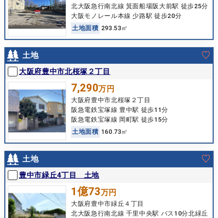
北大阪急行南北線 箕面船場阪大前駅 徒歩25分
大阪モノレール本線 少路駅 徒歩20分
土
地
面
積
293.53㎡
土地
大阪府豊中市北桜塚２丁目
7,290
万円
大阪府豊中市北桜塚２丁目
阪急電鉄宝塚線 豊中駅 徒歩11分
阪急電鉄宝塚線 岡町駅 徒歩15分
土
地
面
積
160.73㎡
土地
豊中市緑丘4丁目 土地
1億73
万円
大阪府豊中市緑丘４丁目
北大阪急行南北線 千里中央駅 バス10分北緑丘