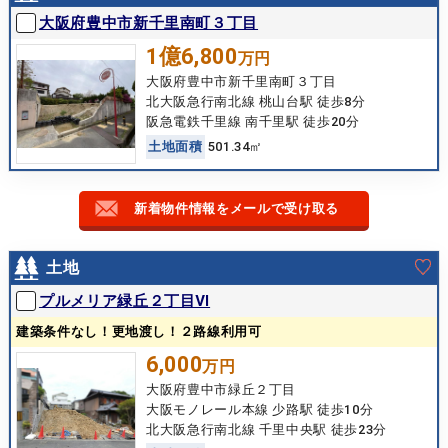
大阪府豊中市新千里南町３丁目
1億6,800
万円
大阪府豊中市新千里南町３丁目
北大阪急行南北線 桃山台駅 徒歩8分
阪急電鉄千里線 南千里駅 徒歩20分
土
地
面
積
501.34㎡
新着物件情報をメールで受け取る
土地
プルメリア緑丘２丁目Ⅵ
建築条件なし！更地渡し！２路線利用可
6,000
万円
大阪府豊中市緑丘２丁目
大阪モノレール本線 少路駅 徒歩10分
北大阪急行南北線 千里中央駅 徒歩23分