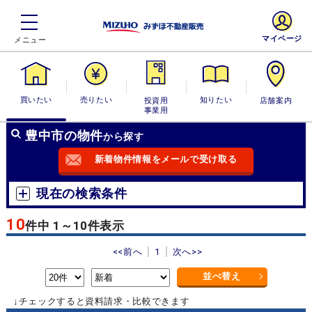
マイページ
買いたい
売りたい
投資用・事業
知りたい
店舗案内
用
豊中市の物件
から探す
新着物件情報をメールで受け取る
現在の検索条件
10
件中 1～10件表示
<<前へ
1
次へ>>
並べ替え
↓チェックすると資料請求・比較できます