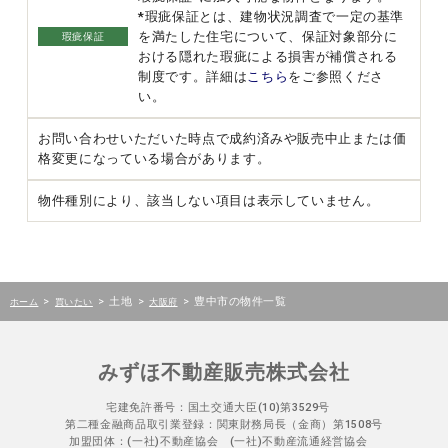
*瑕疵保証とは、建物状況調査で一定の基準
を満たした住宅について、保証対象部分に
瑕疵保証
おける隠れた瑕疵による損害が補償される
制度です。詳細は
こちら
をご参照くださ
い。
お問い合わせいただいた時点で成約済みや販売中止または価
格変更になっている場合があります。
物件種別により、該当しない項目は表示していません。
>
>
土地
>
>
豊中市の物件一覧
ホーム
買いたい
大阪府
みずほ不動産販売株式会社
宅建免許番号：国土交通大臣(10)第3529号
第二種金融商品取引業登録：関東財務局長（金商）第1508号
加盟団体：(一社)不動産協会 (一社)不動産流通経営協会