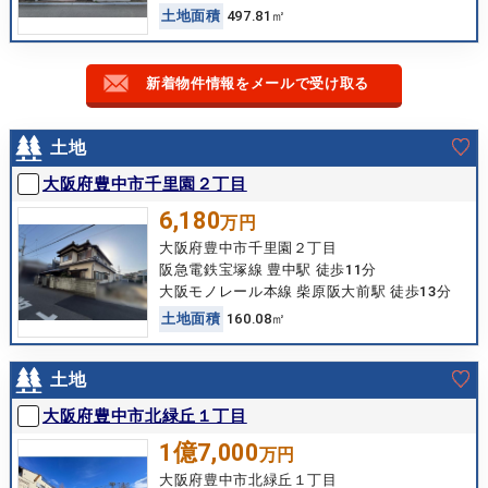
土
地
面
積
497.81㎡
新着物件情報をメールで受け取る
土地
大阪府豊中市千里園２丁目
6,180
万円
大阪府豊中市千里園２丁目
阪急電鉄宝塚線 豊中駅 徒歩11分
大阪モノレール本線 柴原阪大前駅 徒歩13分
土
地
面
積
160.08㎡
土地
大阪府豊中市北緑丘１丁目
1億7,000
万円
大阪府豊中市北緑丘１丁目