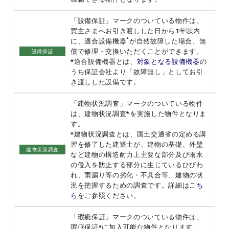
「設備保証」マークのついている物件は、
買主さまへお引き渡しした日から1年以内
*
に、適合設備機器
が自然故障した場合、無
償で修理・交換いただくことができます。
設備保証
*適合設備機器とは、
対象となる設備機器
の
うち保証会社より「故障無し」としてお引
き渡しした設備です。
「建物状況調査」マークのついている物件
は、建物状況調査*を実施した物件となりま
す。
*建物状況調査とは、国土交通省の定める講
習を修了した建築士が、建物の基礎、外壁
建物状況調査
など建物の構造耐力上主要な部分及び雨水
の侵入を防止する部分に生じているひびわ
れ、雨漏り等の劣化・不具合等、建物の状
況を把握するための調査です。詳細は
こち
ら
をご参照ください。
「瑕疵保証」マークのついている物件は、
瑕疵保証*に加入可能な物件となります。