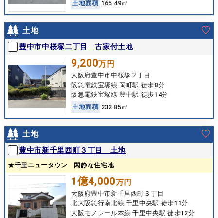
土
地
面
積
165.49㎡
土地
豊中市中桜塚二丁目 古家付土地
9,200
万円
大阪府豊中市中桜塚２丁目
阪急電鉄宝塚線 岡町駅 徒歩8分
阪急電鉄宝塚線 豊中駅 徒歩14分
土
地
面
積
232.85㎡
土地
豊中市新千里西町３丁目 土地
★千里ニュータウン 閑静な住宅地
1億4,000
万円
大阪府豊中市新千里西町３丁目
北大阪急行南北線 千里中央駅 徒歩11分
大阪モノレール本線 千里中央駅 徒歩12分