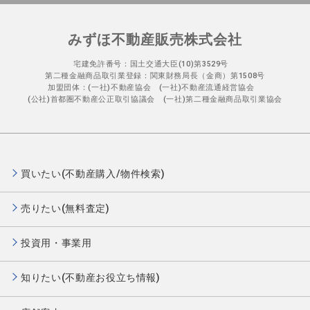
みずほ不動産販売株式会社
宅建免許番号：国土交通大臣(10)第3529号
第二種金融商品取引業登録：関東財務局長（金商）第1508号
加盟団体：(一社)不動産協会 (一社)不動産流通経営協会
(公社)首都圏不動産公正取引協議会 (一社)第二種金融商品取引業協会
買いたい(不動産購入/物件検索)
売りたい(無料査定)
投資用・事業用
知りたい(不動産お役立ち情報)