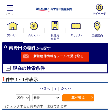
マイページ
買いたい
売りたい
投資用・事業
知りたい
店舗案内
用
南野田の物件
から探す
新着物件情報をメールで受け取る
現在の検索条件
1
件中 1～1件表示
<<前へ
1
次へ>>
並べ替え
↓チェックすると資料請求・比較できます