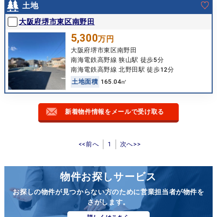
土地
大阪府堺市東区南野田
5,300
万円
大阪府堺市東区南野田
南海電鉄高野線 狭山駅 徒歩5分
南海電鉄高野線 北野田駅 徒歩12分
土
地
面
積
165.04㎡
新着物件情報をメールで受け取る
<<前へ
1
次へ>>
物件お探しサービス
お探しの物件が見つからない方のために営業担当者が物件を
さがします。