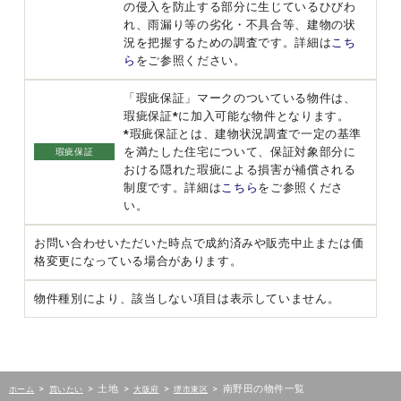
の侵入を防止する部分に生じているひびわ
れ、雨漏り等の劣化・不具合等、建物の状
況を把握するための調査です。詳細は
こち
ら
をご参照ください。
「瑕疵保証」マークのついている物件は、
瑕疵保証*に加入可能な物件となります。
*瑕疵保証とは、建物状況調査で一定の基準
を満たした住宅について、保証対象部分に
瑕疵保証
おける隠れた瑕疵による損害が補償される
制度です。詳細は
こちら
をご参照くださ
い。
お問い合わせいただいた時点で成約済みや販売中止または価
格変更になっている場合があります。
物件種別により、該当しない項目は表示していません。
>
>
土地
>
>
>
南野田の物件一覧
ホーム
買いたい
大阪府
堺市東区