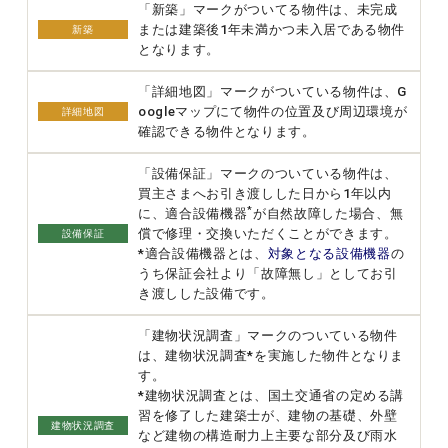
「新築」マークがついてる物件は、未完成
または建築後1年未満かつ未入居である物件
新築
となります。
「詳細地図」マークがついている物件は、G
oogleマップにて物件の位置及び周辺環境が
詳細地図
確認できる物件となります。
「設備保証」マークのついている物件は、
買主さまへお引き渡しした日から1年以内
*
に、適合設備機器
が自然故障した場合、無
償で修理・交換いただくことができます。
設備保証
*適合設備機器とは、
対象となる設備機器
の
うち保証会社より「故障無し」としてお引
き渡しした設備です。
「建物状況調査」マークのついている物件
は、建物状況調査*を実施した物件となりま
す。
*建物状況調査とは、国土交通省の定める講
習を修了した建築士が、建物の基礎、外壁
建物状況調査
など建物の構造耐力上主要な部分及び雨水