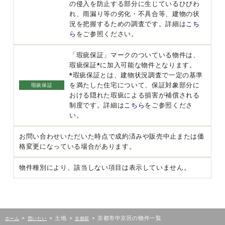
の侵入を防止する部分に生じているひびわ
れ、雨漏り等の劣化・不具合等、建物の状
況を把握するための調査です。詳細は
こち
ら
をご参照ください。
「瑕疵保証」マークのついている物件は、
瑕疵保証*に加入可能な物件となります。
*瑕疵保証とは、建物状況調査で一定の基準
を満たした住宅について、保証対象部分に
瑕疵保証
おける隠れた瑕疵による損害が補償される
制度です。詳細は
こちら
をご参照くださ
い。
お問い合わせいただいた時点で成約済みや販売中止または価
格変更になっている場合があります。
物件種別により、該当しない項目は表示していません。
>
>
土地
>
>
京都市中京区の物件一覧
ホーム
買いたい
京都府