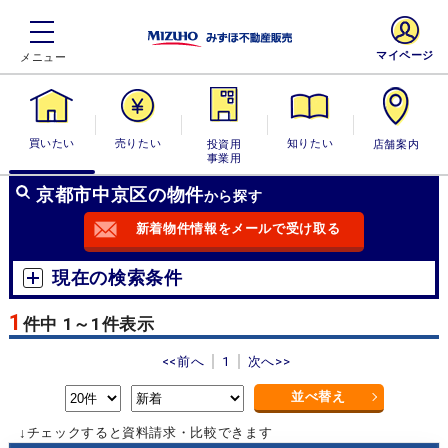
マイページ
買いたい
売りたい
投資用・事業
知りたい
店舗案内
用
京都市中京区の物件
から探す
新着物件情報をメールで受け取る
現在の検索条件
1
件中 1～1件表示
<<前へ
1
次へ>>
並べ替え
↓チェックすると資料請求・比較できます