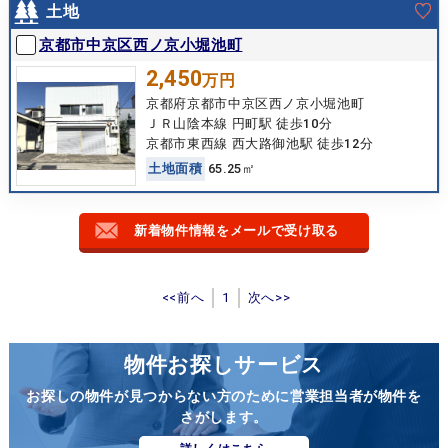
土地
京都市中京区西ノ京小堀池町
2,450
万円
京都府京都市中京区西ノ京小堀池町
ＪＲ山陰本線 円町駅 徒歩10分
京都市東西線 西大路御池駅 徒歩12分
土
地
面
積
65.25㎡
新着物件情報をメールで受け取る
<<前へ
1
次へ>>
物件お探しサービス
お探しの物件が見つからない方のために営業担当者が物件を
さがします。