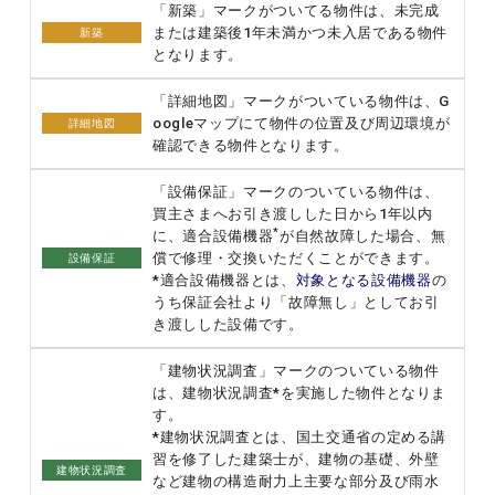
「新築」マークがついてる物件は、未完成
または建築後1年未満かつ未入居である物件
新築
となります。
「詳細地図」マークがついている物件は、G
oogleマップにて物件の位置及び周辺環境が
詳細地図
確認できる物件となります。
「設備保証」マークのついている物件は、
買主さまへお引き渡しした日から1年以内
*
に、適合設備機器
が自然故障した場合、無
償で修理・交換いただくことができます。
設備保証
*適合設備機器とは、
対象となる設備機器
の
うち保証会社より「故障無し」としてお引
き渡しした設備です。
「建物状況調査」マークのついている物件
は、建物状況調査*を実施した物件となりま
す。
*建物状況調査とは、国土交通省の定める講
習を修了した建築士が、建物の基礎、外壁
建物状況調査
など建物の構造耐力上主要な部分及び雨水