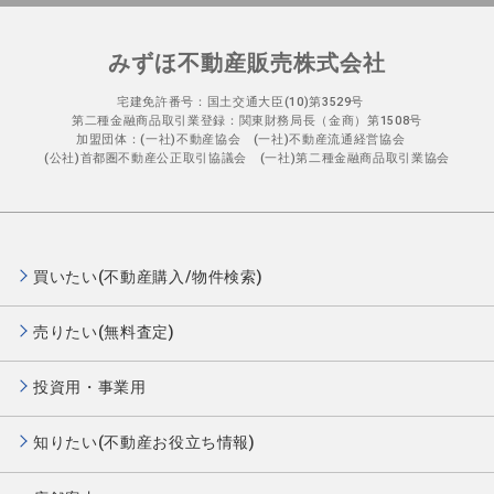
みずほ不動産販売株式会社
宅建免許番号：国土交通大臣(10)第3529号
第二種金融商品取引業登録：関東財務局長（金商）第1508号
加盟団体：(一社)不動産協会 (一社)不動産流通経営協会
(公社)首都圏不動産公正取引協議会 (一社)第二種金融商品取引業協会
買いたい(不動産購入/物件検索)
売りたい(無料査定)
投資用・事業用
知りたい(不動産お役立ち情報)