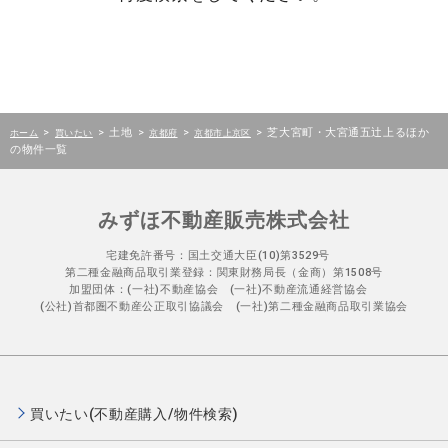
>
>
土地
>
>
>
芝大宮町・大宮通五辻上るほか
ホーム
買いたい
京都府
京都市上京区
の物件一覧
みずほ不動産販売株式会社
宅建免許番号：国土交通大臣(10)第3529号
第二種金融商品取引業登録：関東財務局長（金商）第1508号
加盟団体：(一社)不動産協会 (一社)不動産流通経営協会
(公社)首都圏不動産公正取引協議会 (一社)第二種金融商品取引業協会
買いたい(不動産購入/物件検索)