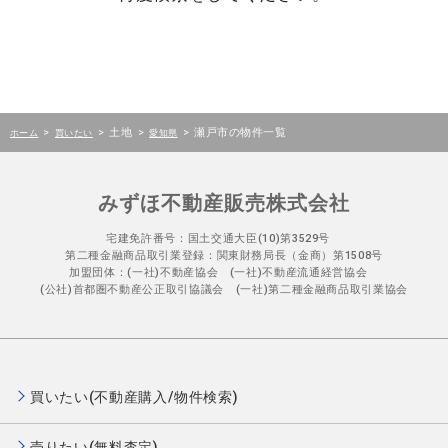
>
>
土地
>
>
瀬戸市の物件一覧
ホーム
買いたい
愛知県
みずほ不動産販売株式会社
宅建免許番号：国土交通大臣(10)第3529号
第二種金融商品取引業登録：関東財務局長（金商）第1508号
加盟団体：(一社)不動産協会 (一社)不動産流通経営協会
(公社)首都圏不動産公正取引協議会 (一社)第二種金融商品取引業協会
買いたい(不動産購入/物件検索)
売りたい(無料査定)