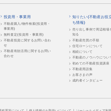
投資用・事業用
知りたい(不動産お役
ち情報)
不動産購入/物件検索(投資用・
事業用)
売り出し事例で周辺相場
知る
無料査定(投資用・事業用)
不動産売買の手順
不動産投資に関するお問い合わ
せ
住宅ローンについて
不動産有効活用に関するお問い
相続について
合わせ
不動産のノウハウについ
初めての不動産投資講座
不動産用語集
お客さまの声
成約者インタビュー
理処置等について
個人情報のお取扱いについて
ソーシャルメディア利