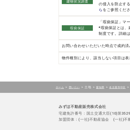
建物状況調査
の侵入を防止す
ら
をご参照くだ
「瑕疵保証」マ
*瑕疵保証とは
瑕疵保証
制度です。詳細
お問い合わせいただいた時点で成約済
物件種別により、該当しない項目は表
>
>
土地
>
>
>
ホーム
買いたい
愛知県
名古屋市中区
みずほ不動産販売株式会社
宅建免許番号：国土交通大臣(10)第35
加盟団体：(一社)不動産協会 (一社)