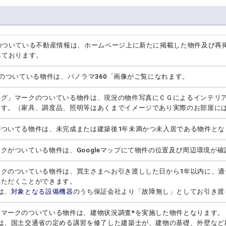
のついている不動産情報は、ホームページ上に新たに掲載した物件及び再
しております。
クのついている物件は、パノラマ360゜画像がご覧になれます。
ング」マークのついている物件は、現況の物件写真にＣＧによるインテリ
ます。（家具、調度品、照明等はあくまでイメージであり実際のお部屋に
がついてる物件は、未完成または建築後1年未満かつ未入居である物件とな
クがついている物件は、Googleマップにて物件の位置及び周辺環境が
ークのついている物件は、買主さまへお引き渡しした日から1年以内に、適
いただくことができます。
は、
対象となる設備機器
のうち保証会社より「故障無し」としてお引き渡
」マークのついている物件は、建物状況調査*を実施した物件となります。
とは、国土交通省の定める講習を修了した建築士が、建物の基礎、外壁など