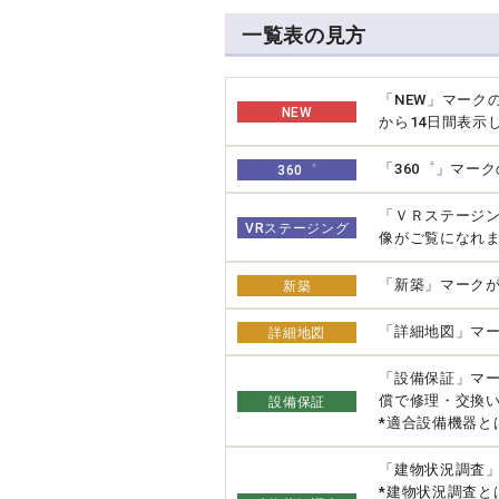
一覧表の見方
「NEW」マーク
NEW
から14日間表示
「360゜」マー
360゜
「ＶＲステージ
VRステージング
像がご覧になれ
「新築」マーク
新築
「詳細地図」マー
詳細地図
「設備保証」マ
償で修理・交換
設備保証
*適合設備機器と
「建物状況調査
*建物状況調査