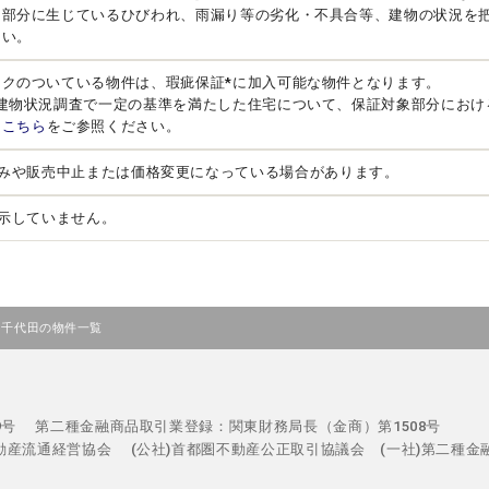
る部分に生じているひびわれ、雨漏り等の劣化・不具合等、建物の状況を
さい。
ークのついている物件は、瑕疵保証*に加入可能な物件となります。
、建物状況調査で一定の基準を満たした住宅について、保証対象部分におけ
は
こちら
をご参照ください。
みや販売中止または価格変更になっている場合があります。
示していません。
千代田の物件一覧
29号
第二種金融商品取引業登録：関東財務局長（金商）第1508号
不動産流通経営協会
(公社)首都圏不動産公正取引協議会 (一社)第二種金