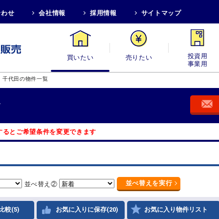
合わせ
会社情報
採用情報
サイトマップ
買いたい
売りたい
投資用・事業
>
千代田の物件一覧
す
するとご希望条件を変更できます
並べ替え
を実行
並べ替え②
比較(5)
お気に入りに保存(20)
お気に入り物件リスト