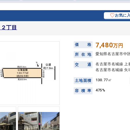
お気に
田２丁目
7,480
価
格
万円
愛知県名古屋市中
所
在
地
名古屋市名城線 上
交
通
名古屋市名城線 矢
130.77㎡
土
地
面
積
475%
容
積
率