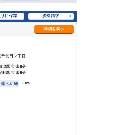
入りに保存
資料請求
詳細を表示
区千代田２丁目
前津駅 徒歩8分
場町駅 徒歩8分
80%
建
ぺ
い
率