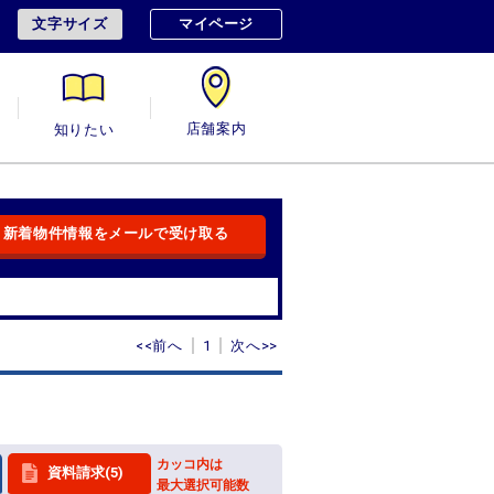
文字サイズ
マイページ
用
知りたい
店舗案内
新着物件情報をメールで受け取る
<<前へ
1
次へ>>
カッコ内は
資料請求(5)
最大選択可能数