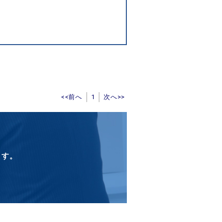
<<前へ
1
次へ>>
ます。