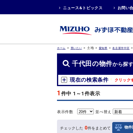
ニュース&トピックス
お問い
>
>
土地
>
>
ホーム
買いたい
愛知県
名古屋市中区
千代田の物件
から探
現在の検索条件
クリック
1
件中 1～1件表示
表示件数
並べ替え
0
物件
チェックした
件をまとめて