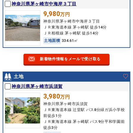
神奈川県茅ヶ崎市中海岸３丁目
9,980
万円
神奈川県茅ヶ崎市中海岸３丁目
ＪＲ東海道本線 茅ヶ崎駅 徒歩14分
ＪＲ相模線 茅ヶ崎駅 徒歩14分
土
地
面
積
334.61㎡
新着物件情報をメールで受け取る
土地
神奈川県茅ヶ崎市浜須賀
3,980
万円
神奈川県茅ヶ崎市浜須賀
ＪＲ東海道本線 辻堂駅 バス8分緑ガ浜小学校
前徒歩1分
ＪＲ東海道本線 茅ヶ崎駅 バス9分平和学園前
徒歩3分