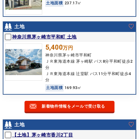
土
地
面
積
237.17㎡
土地
神奈川県茅ヶ崎市平和町 土地
5,400
万円
神奈川県茅ヶ崎市平和町
ＪＲ東海道本線 茅ヶ崎駅 バス8分平和町徒歩2
分
ＪＲ東海道本線 辻堂駅 バス11分平和町徒歩4
分
土
地
面
積
169.93㎡
新着物件情報をメールで受け取る
土地
【土地】茅ヶ崎市香川2丁目