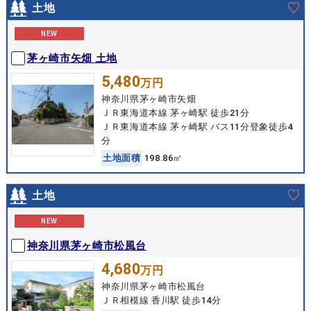
土地
NEW
茅ヶ崎市矢畑 土地
5,480
万円
神奈川県茅ヶ崎市矢畑
ＪＲ東海道本線 茅ヶ崎駅 徒歩21分
ＪＲ東海道本線 茅ヶ崎駅 バス11分登象徒歩4
分
土
地
面
積
198.86㎡
土地
NEW
神奈川県茅ヶ崎市松風台
4,680
万円
神奈川県茅ヶ崎市松風台
ＪＲ相模線 香川駅 徒歩14分