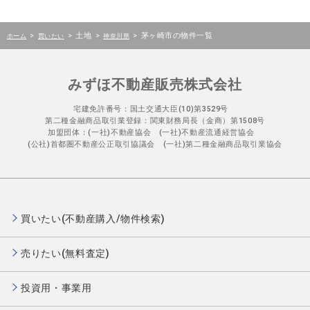
>
>
土地
>
>
茅ヶ崎市の物件一覧
ホーム
買いたい
神奈川県
みずほ不動産販売株式会社
宅建免許番号：国土交通大臣(10)第3529号
第二種金融商品取引業登録：関東財務局長（金商）第1508号
加盟団体：(一社)不動産協会 (一社)不動産流通経営協会
(公社)首都圏不動産公正取引協議会 (一社)第二種金融商品取引業協会
買いたい(不動産購入/物件検索)
売りたい(無料査定)
投資用・事業用