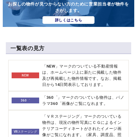
お探しの物件が見つからない方のために営業担当者が物件を
さがします。
詳しくはこちら
一覧表の見方
「NEW」マークのついている不動産情報
は、ホームページ上に新たに掲載した物件
NEW
及び再掲載した物件情報です。なお、掲載
日から14日間表示しております。
「360゜」マークのついている物件は、パノ
360゜
ラマ360゜画像がご覧になれます。
「ＶＲステージング」マークのついている
物件は、現況の物件写真にＣＧによるイン
テリアコーディネートがされたイメージ画
VRステージング
像がご覧になれます。（家具、調度品、照