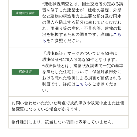
*建物状況調査とは、国土交通省の定める講
習を修了した建築士が、建物の基礎、外壁
建物状況調査
など建物の構造耐力上主要な部分及び雨水
の侵入を防止する部分に生じているひびわ
れ、雨漏り等の劣化・不具合等、建物の状
況を把握するための調査です。詳細は
こち
ら
をご参照ください。
「瑕疵保証」マークのついている物件は、
瑕疵保証*に加入可能な物件となります。
*瑕疵保証とは、建物状況調査で一定の基準
を満たした住宅について、保証対象部分に
瑕疵保証
おける隠れた瑕疵による損害が補償される
制度です。詳細は
こちら
をご参照くださ
い。
お問い合わせいただいた時点で成約済みや販売中止または価
格変更になっている場合があります。
物件種別により、該当しない項目は表示していません。