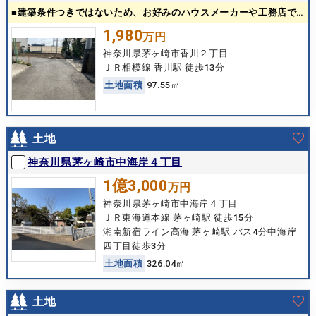
■建築条件つきではないため、お好みのハウスメーカーや工務店で建築可能です。
1,980
万円
神奈川県茅ヶ崎市香川２丁目
ＪＲ相模線 香川駅 徒歩13分
土
地
面
積
97.55㎡
土地
神奈川県茅ヶ崎市中海岸４丁目
1億3,000
万円
神奈川県茅ヶ崎市中海岸４丁目
ＪＲ東海道本線 茅ヶ崎駅 徒歩15分
湘南新宿ライン高海 茅ヶ崎駅 バス4分中海岸
四丁目徒歩3分
土
地
面
積
326.04㎡
土地