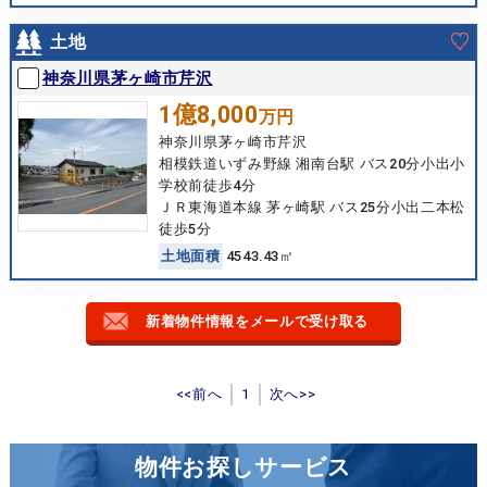
土地
神奈川県茅ヶ崎市芹沢
1億8,000
万円
神奈川県茅ヶ崎市芹沢
相模鉄道いずみ野線 湘南台駅 バス20分小出小
学校前徒歩4分
ＪＲ東海道本線 茅ヶ崎駅 バス25分小出二本松
徒歩5分
土
地
面
積
4543.43㎡
新着物件情報をメールで受け取る
<<前へ
1
次へ>>
物件お探しサービス