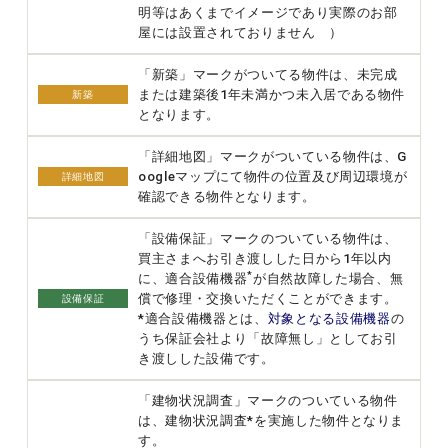
明等はあくまでイメージであり実際のお部
屋には設置されておりません ）
「新築」マークがついてる物件は、未完成
または建築後1年未満かつ未入居である物件
新築
となります。
「詳細地図」マークがついている物件は、G
oogleマップにて物件の位置及び周辺環境が
詳細地図
確認できる物件となります。
「設備保証」マークのついている物件は、
買主さまへお引き渡しした日から1年以内
*
に、適合設備機器
が自然故障した場合、無
償で修理・交換いただくことができます。
設備保証
*適合設備機器とは、
対象となる設備機器
の
うち保証会社より「故障無し」としてお引
き渡しした設備です。
「建物状況調査」マークのついている物件
は、建物状況調査*を実施した物件となりま
す。