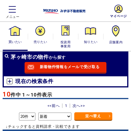
マイページ
買いたい
売りたい
投資用・事業
知りたい
店舗案内
用
茅ヶ崎市の物件
から探す
新着物件情報をメールで受け取る
現在の検索条件
10
件中 1～10件表示
<<前へ
1
次へ>>
並べ替え
↓チェックすると資料請求・比較できます