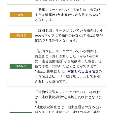
「新築」マークがついてる物件は、未完成
または建築後1年未満かつ未入居である物件
新築
となります。
「詳細地図」マークがついている物件は、G
oogleマップにて物件の位置及び周辺環境が
詳細地図
確認できる物件となります。
「設備保証」マークのついている物件は、
買主さまへお引き渡しした日から1年以内
*
に、適合設備機器
が自然故障した場合、無
償で修理・交換いただくことができます。
設備保証
*適合設備機器とは、
対象となる設備機器
の
うち保証会社より「故障無し」としてお引
き渡しした設備です。
「建物状況調査」マークのついている物件
は、建物状況調査*を実施した物件となりま
す。
*建物状況調査とは、国土交通省の定める講
習を修了した建築士が、建物の基礎、外壁