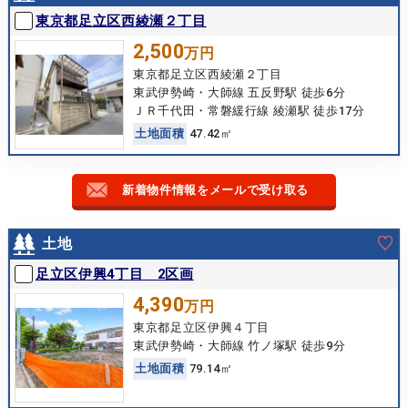
東京都足立区西綾瀬２丁目
2,500
万円
東京都足立区西綾瀬２丁目
東武伊勢崎・大師線 五反野駅 徒歩6分
ＪＲ千代田・常磐緩行線 綾瀬駅 徒歩17分
土
地
面
積
47.42㎡
新着物件情報をメールで受け取る
土地
足立区伊興4丁目 2区画
4,390
万円
東京都足立区伊興４丁目
東武伊勢崎・大師線 竹ノ塚駅 徒歩9分
土
地
面
積
79.14㎡