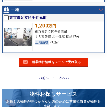
土地
東京都足立区千住元町
1,200
万円
東京都足立区千住元町
ＪＲ常磐線 北千住駅 徒歩17分
土
地
面
積
47.2㎡
新着物件情報をメールで受け取る
<<前へ
1
次へ>>
物件お探しサービス
お探しの物件が見つからない方のために営業担当者が物件を
さがします。