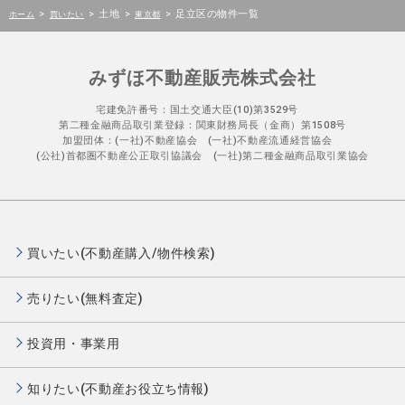
>
>
土地
>
>
足立区の物件一覧
ホーム
買いたい
東京都
みずほ不動産販売株式会社
宅建免許番号：国土交通大臣(10)第3529号
第二種金融商品取引業登録：関東財務局長（金商）第1508号
加盟団体：(一社)不動産協会 (一社)不動産流通経営協会
(公社)首都圏不動産公正取引協議会 (一社)第二種金融商品取引業協会
買いたい(不動産購入/物件検索)
売りたい(無料査定)
投資用・事業用
知りたい(不動産お役立ち情報)