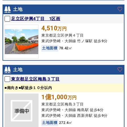
土地
足立区伊興4丁目 1区画
4,510
万円
東京都足立区伊興４丁目
東武伊勢崎・大師線 竹ノ塚駅 徒歩9分
土
地
面
積
78.42㎡
土地
東京都足立区梅島３丁目
■南向き■駅徒歩１０分以内
1億1,000
万円
東京都足立区梅島３丁目
東武伊勢崎・大師線 梅島駅 徒歩6分
東武伊勢崎・大師線 西新井駅 徒歩9分
土
地
面
積
272.4㎡