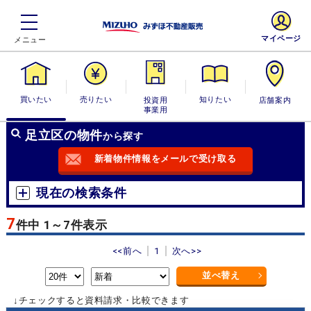
マイページ
買いたい
売りたい
投資用・事業
知りたい
店舗案内
用
足立区の物件
から探す
新着物件情報をメールで受け取る
現在の検索条件
7
件中 1～7件表示
<<前へ
1
次へ>>
並べ替え
↓チェックすると資料請求・比較できます