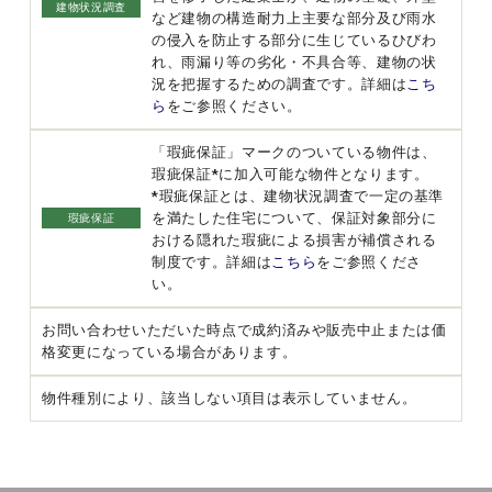
建物状況調査
など建物の構造耐力上主要な部分及び雨水
の侵入を防止する部分に生じているひびわ
れ、雨漏り等の劣化・不具合等、建物の状
況を把握するための調査です。詳細は
こち
ら
をご参照ください。
「瑕疵保証」マークのついている物件は、
瑕疵保証*に加入可能な物件となります。
*瑕疵保証とは、建物状況調査で一定の基準
を満たした住宅について、保証対象部分に
瑕疵保証
おける隠れた瑕疵による損害が補償される
制度です。詳細は
こちら
をご参照くださ
い。
お問い合わせいただいた時点で成約済みや販売中止または価
格変更になっている場合があります。
物件種別により、該当しない項目は表示していません。