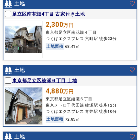
土地
足立区南花畑4丁目 古家付き土地
2,300
万円
東京都足立区南花畑４丁目
つくばエクスプレス 六町駅 徒歩23分
土
地
面
積
68.41㎡
土地
東京都足立区綾瀬６丁目 土地
4,880
万円
東京都足立区綾瀬６丁目
東京メトロ千代田線 綾瀬駅 徒歩12分
つくばエクスプレス 青井駅 徒歩10分
土
地
面
積
72.85㎡
土地