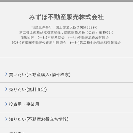
みずほ不動産販売株式会社
宅建免許番号：国土交通大臣(10)第3529号
第二種金融商品取引業登録：関東財務局長（金商）第1508号
加盟団体：(一社)不動産協会 (一社)不動産流通経営協会
(公社)首都圏不動産公正取引協議会 (一社)第二種金融商品取引業協会
買いたい(不動産購入/物件検索)
売りたい(無料査定)
投資用・事業用
知りたい(不動産お役立ち情報)