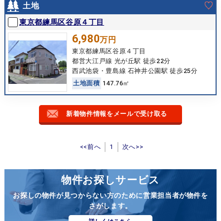
土地
東京都練馬区谷原４丁目
6,980
万円
東京都練馬区谷原４丁目
都営大江戸線 光が丘駅 徒歩22分
西武池袋・豊島線 石神井公園駅 徒歩25分
土
地
面
積
147.76㎡
新着物件情報をメールで受け取る
<<前へ
1
次へ>>
物件お探しサービス
お探しの物件が見つからない方のために営業担当者が物件を
さがします。