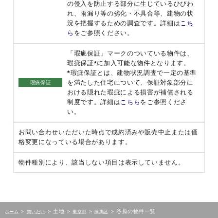
の侵入を防止する部分に生じているひびわ
れ、雨漏り等の劣化・不具合等、建物の状
況を把握するための調査です。詳細は
こち
ら
をご参照ください。
「瑕疵保証」マークのついている物件は、
瑕疵保証*に加入可能な物件となります。
*瑕疵保証とは、建物状況調査で一定の基準
を満たした住宅について、保証対象部分に
瑕疵保証
おける隠れた瑕疵による損害が補償される
制度です。詳細は
こちら
をご参照くださ
い。
お問い合わせいただいた時点で成約済みや販売中止または価
格変更になっている場合があります。
物件種別により、該当しない項目は表示していません。
>
>
土地
>
>
>
谷原の物件一覧
ホーム
買いたい
東京都
練馬区