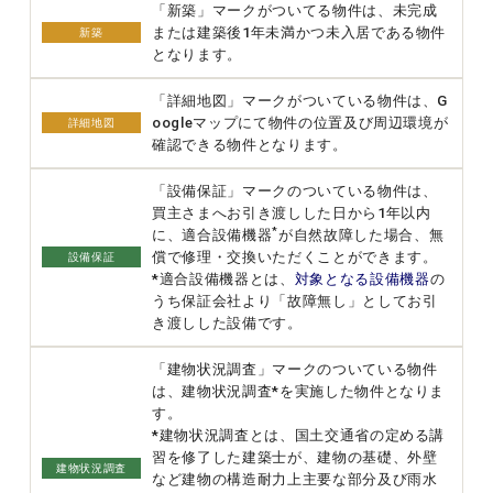
「新築」マークがついてる物件は、未完成
または建築後1年未満かつ未入居である物件
新築
となります。
「詳細地図」マークがついている物件は、G
oogleマップにて物件の位置及び周辺環境が
詳細地図
確認できる物件となります。
「設備保証」マークのついている物件は、
買主さまへお引き渡しした日から1年以内
*
に、適合設備機器
が自然故障した場合、無
償で修理・交換いただくことができます。
設備保証
*適合設備機器とは、
対象となる設備機器
の
うち保証会社より「故障無し」としてお引
き渡しした設備です。
「建物状況調査」マークのついている物件
は、建物状況調査*を実施した物件となりま
す。
*建物状況調査とは、国土交通省の定める講
習を修了した建築士が、建物の基礎、外壁
建物状況調査
など建物の構造耐力上主要な部分及び雨水