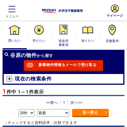
マイページ
買いたい
売りたい
投資用・事業
知りたい
店舗案内
用
谷原の物件
から探す
新着物件情報をメールで受け取る
現在の検索条件
1
件中 1～1件表示
<<前へ
1
次へ>>
並べ替え
↓チェックすると資料請求・比較できます