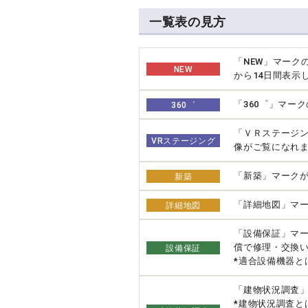
一覧表の見方
「NEW」マーク
NEW
から14日間表示
「360゜」マー
360゜
「ＶＲステージ
VRステージング
像がご覧になれ
「新築」マーク
新築
「詳細地図」マー
詳細地図
「設備保証」マ
償で修理・交換
設備保証
*適合設備機器と
「建物状況調査
*建物状況調査