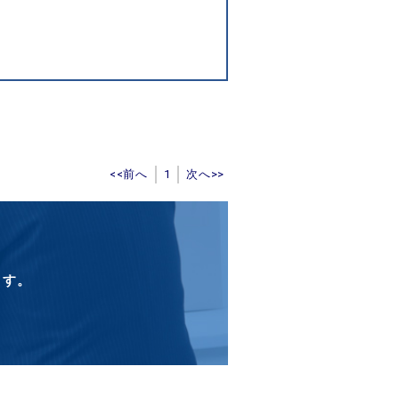
<<前へ
1
次へ>>
ます。