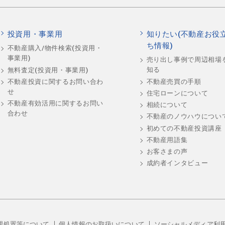
投資用・事業用
知りたい(不動産お役
ち情報)
不動産購入/物件検索(投資用・
事業用)
売り出し事例で周辺相場
知る
無料査定(投資用・事業用)
不動産売買の手順
不動産投資に関するお問い合わ
せ
住宅ローンについて
不動産有効活用に関するお問い
相続について
合わせ
不動産のノウハウについ
初めての不動産投資講座
不動産用語集
お客さまの声
成約者インタビュー
理処置等について
個人情報のお取扱いについて
ソーシャルメディア利