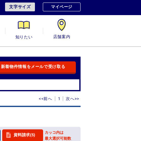
文字サイズ
マイページ
用
知りたい
店舗案内
新着物件情報をメールで受け取る
<<前へ
1
次へ>>
カッコ内は
資料請求(5)
最大選択可能数