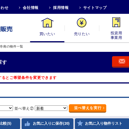
合わせ
会社情報
採用情報
サイトマップ
買いたい
売りたい
投資用・事業
寺南の物件一覧
探す
するとご希望条件を変更できます
並べ替え
を実行
並べ替え②
比較(5)
お気に入りに保存(20)
お気に入り物件リスト