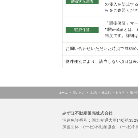
建物状況調査
の侵入を防止す
ら
をご参照くだ
「瑕疵保証」マ
*瑕疵保証とは
瑕疵保証
制度です。詳細
お問い合わせいただいた時点で成約済
物件種別により、該当しない項目は表
>
>
土地
>
>
>
高円
ホーム
買いたい
東京都
杉並区
みずほ不動産販売株式会社
宅建免許番号：国土交通大臣(10)第35
加盟団体：(一社)不動産協会 (一社)