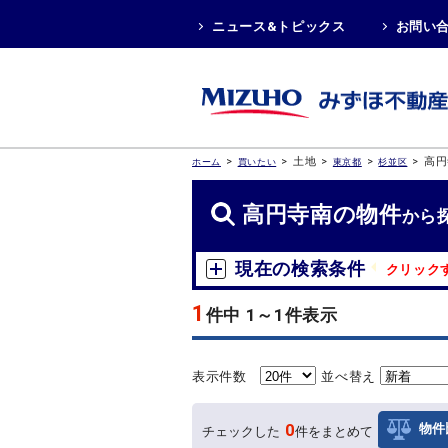
ニュース&トピックス
お問い
>
>
土地
>
>
>
高円
ホーム
買いたい
東京都
杉並区
高円寺南の物件
から
現在の検索条件
クリック
1
件中 1～1件表示
表示件数
並べ替え
0
物件
チェックした
件をまとめて