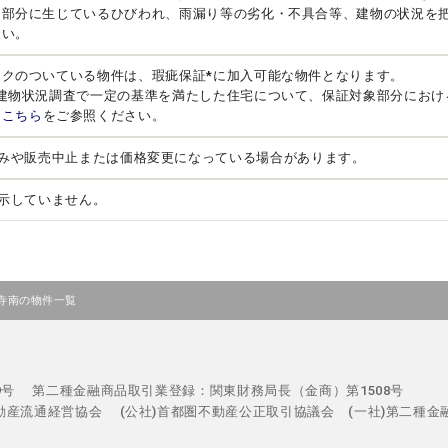
る部分に生じているひびわれ、雨漏り等の劣化・不具合等、建物の状況を
さい。
ークのついている物件は、瑕疵保証*に加入可能な物件となります。
、建物状況調査で一定の基準を満たした住宅について、保証対象部分におけ
は
こちら
をご参照ください。
みや販売中止または価格変更になっている場合があります。
示していません。
寺南の物件一覧
29号
第二種金融商品取引業登録：関東財務局長（金商）第1508号
不動産流通経営協会
(公社)首都圏不動産公正取引協議会 (一社)第二種金