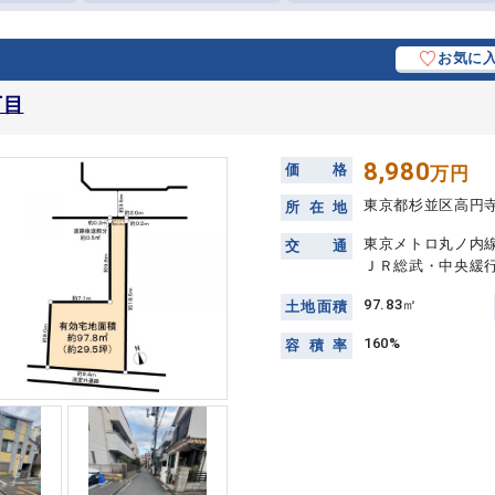
お気に
丁目
8,980
価
格
万円
東京都杉並区高円
所
在
地
東京メトロ丸ノ内線
交
通
ＪＲ総武・中央緩行
97.83㎡
土
地
面
積
160%
容
積
率