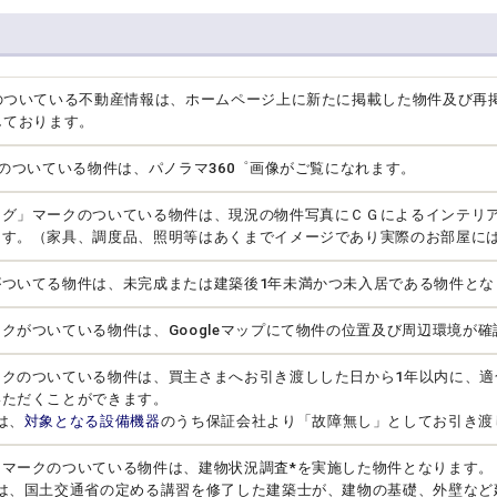
のついている不動産情報は、ホームページ上に新たに掲載した物件及び再
しております。
クのついている物件は、パノラマ360゜画像がご覧になれます。
ング」マークのついている物件は、現況の物件写真にＣＧによるインテリ
ます。（家具、調度品、照明等はあくまでイメージであり実際のお部屋に
がついてる物件は、未完成または建築後1年未満かつ未入居である物件とな
クがついている物件は、Googleマップにて物件の位置及び周辺環境が
ークのついている物件は、買主さまへお引き渡しした日から1年以内に、適
いただくことができます。
は、
対象となる設備機器
のうち保証会社より「故障無し」としてお引き渡
」マークのついている物件は、建物状況調査*を実施した物件となります。
とは、国土交通省の定める講習を修了した建築士が、建物の基礎、外壁など