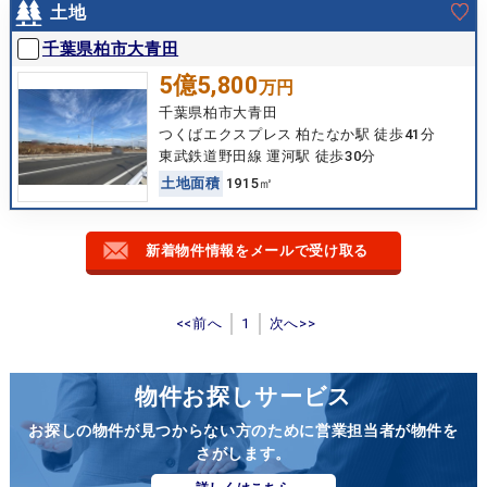
土地
千葉県柏市大青田
5億5,800
万円
千葉県柏市大青田
つくばエクスプレス 柏たなか駅 徒歩41分
東武鉄道野田線 運河駅 徒歩30分
土
地
面
積
1915㎡
新着物件情報をメールで受け取る
<<前へ
1
次へ>>
物件お探しサービス
お探しの物件が見つからない方のために営業担当者が物件を
さがします。