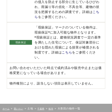
の侵入を防止する部分に生じているひびわ
れ、雨漏り等の劣化・不具合等、建物の状
況を把握するための調査です。詳細は
こち
ら
をご参照ください。
「瑕疵保証」マークのついている物件は、
瑕疵保証*に加入可能な物件となります。
*瑕疵保証とは、建物状況調査で一定の基準
を満たした住宅について、保証対象部分に
瑕疵保証
おける隠れた瑕疵による損害が補償される
制度です。詳細は
こちら
をご参照くださ
い。
お問い合わせいただいた時点で成約済みや販売中止または価
格変更になっている場合があります。
物件種別により、該当しない項目は表示していません。
>
>
土地
>
>
>
大青田の物件一覧
ホーム
買いたい
千葉県
柏市