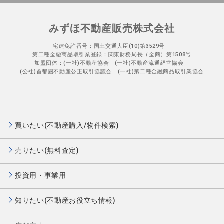
みずほ不動産販売株式会社
宅建免許番号：国土交通大臣(10)第3529号
第二種金融商品取引業登録：関東財務局長（金商）第1508号
加盟団体：(一社)不動産協会 (一社)不動産流通経営協会
(公社)首都圏不動産公正取引協議会 (一社)第二種金融商品取引業協会
買いたい(不動産購入/物件検索)
売りたい(無料査定)
投資用・事業用
知りたい(不動産お役立ち情報)