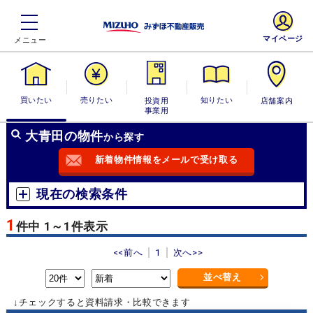
マイページ
買いたい
売りたい
投資用・事業
知りたい
店舗案内
用
大青田の物件
から探す
新着物件情報をメールで受け取る
現在の検索条件
1
件中 1～1件表示
<<前へ
1
次へ>>
並べ替え
↓チェックすると資料請求・比較できます