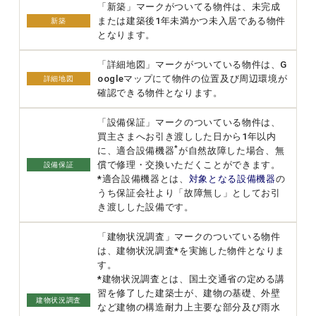
「新築」マークがついてる物件は、未完成
または建築後1年未満かつ未入居である物件
新築
となります。
「詳細地図」マークがついている物件は、G
oogleマップにて物件の位置及び周辺環境が
詳細地図
確認できる物件となります。
「設備保証」マークのついている物件は、
買主さまへお引き渡しした日から1年以内
*
に、適合設備機器
が自然故障した場合、無
償で修理・交換いただくことができます。
設備保証
*適合設備機器とは、
対象となる設備機器
の
うち保証会社より「故障無し」としてお引
き渡しした設備です。
「建物状況調査」マークのついている物件
は、建物状況調査*を実施した物件となりま
す。
*建物状況調査とは、国土交通省の定める講
習を修了した建築士が、建物の基礎、外壁
建物状況調査
など建物の構造耐力上主要な部分及び雨水