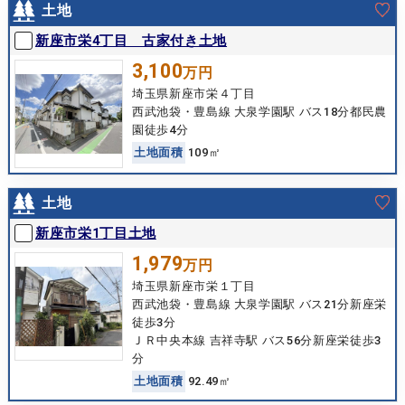
土地
新座市栄4丁目 古家付き土地
3,100
万円
埼玉県新座市栄４丁目
西武池袋・豊島線 大泉学園駅 バス18分都民農
園徒歩4分
土
地
面
積
109㎡
土地
新座市栄1丁目土地
1,979
万円
埼玉県新座市栄１丁目
西武池袋・豊島線 大泉学園駅 バス21分新座栄
徒歩3分
ＪＲ中央本線 吉祥寺駅 バス56分新座栄徒歩3
分
土
地
面
積
92.49㎡