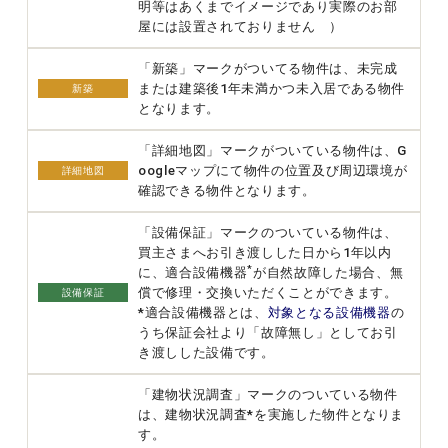
明等はあくまでイメージであり実際のお部
屋には設置されておりません ）
「新築」マークがついてる物件は、未完成
または建築後1年未満かつ未入居である物件
新築
となります。
「詳細地図」マークがついている物件は、G
oogleマップにて物件の位置及び周辺環境が
詳細地図
確認できる物件となります。
「設備保証」マークのついている物件は、
買主さまへお引き渡しした日から1年以内
*
に、適合設備機器
が自然故障した場合、無
償で修理・交換いただくことができます。
設備保証
*適合設備機器とは、
対象となる設備機器
の
うち保証会社より「故障無し」としてお引
き渡しした設備です。
「建物状況調査」マークのついている物件
は、建物状況調査*を実施した物件となりま
す。