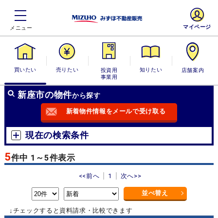
マイページ
買いたい
売りたい
投資用・事業
知りたい
店舗案内
用
新座市の物件
から探す
新着物件情報をメールで受け取る
現在の検索条件
5
件中 1～5件表示
<<前へ
1
次へ>>
並べ替え
↓チェックすると資料請求・比較できます