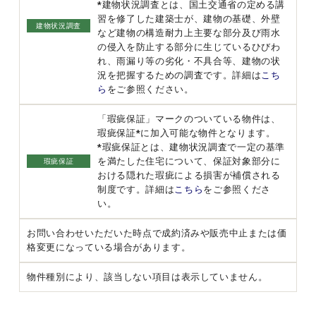
*建物状況調査とは、国土交通省の定める講
習を修了した建築士が、建物の基礎、外壁
建物状況調査
など建物の構造耐力上主要な部分及び雨水
の侵入を防止する部分に生じているひびわ
れ、雨漏り等の劣化・不具合等、建物の状
況を把握するための調査です。詳細は
こち
ら
をご参照ください。
「瑕疵保証」マークのついている物件は、
瑕疵保証*に加入可能な物件となります。
*瑕疵保証とは、建物状況調査で一定の基準
を満たした住宅について、保証対象部分に
瑕疵保証
おける隠れた瑕疵による損害が補償される
制度です。詳細は
こちら
をご参照くださ
い。
お問い合わせいただいた時点で成約済みや販売中止または価
格変更になっている場合があります。
物件種別により、該当しない項目は表示していません。