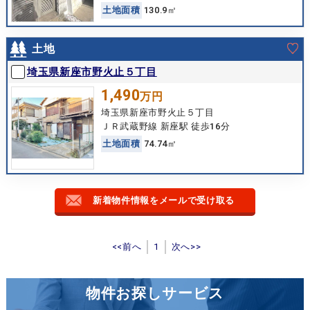
土
地
面
積
130.9㎡
土地
埼玉県新座市野火止５丁目
1,490
万円
埼玉県新座市野火止５丁目
ＪＲ武蔵野線 新座駅 徒歩16分
土
地
面
積
74.74㎡
新着物件情報をメールで受け取る
<<前へ
1
次へ>>
物件お探しサービス