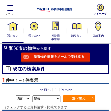
マイページ
買いたい
売りたい
投資用・事業
知りたい
店舗案内
用
和光市の物件
から探す
新着物件情報をメールで受け取る
現在の検索条件
1
件中 1～1件表示
<<前へ
1
次へ>>
並べ替え
↓チェックすると資料請求・比較できます