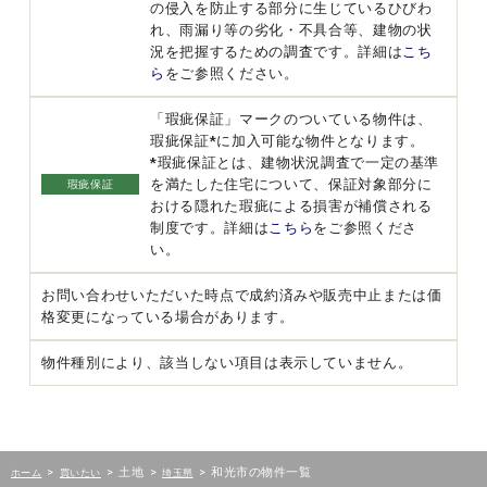
の侵入を防止する部分に生じているひびわ
れ、雨漏り等の劣化・不具合等、建物の状
況を把握するための調査です。詳細は
こち
ら
をご参照ください。
「瑕疵保証」マークのついている物件は、
瑕疵保証*に加入可能な物件となります。
*瑕疵保証とは、建物状況調査で一定の基準
を満たした住宅について、保証対象部分に
瑕疵保証
おける隠れた瑕疵による損害が補償される
制度です。詳細は
こちら
をご参照くださ
い。
お問い合わせいただいた時点で成約済みや販売中止または価
格変更になっている場合があります。
物件種別により、該当しない項目は表示していません。
>
>
土地
>
>
和光市の物件一覧
ホーム
買いたい
埼玉県