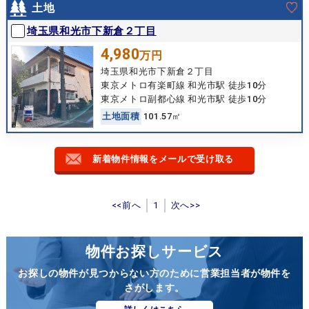
土地
埼玉県和光市下新倉２丁目
4,980
万円
埼玉県和光市下新倉２丁目
東京メトロ有楽町線 和光市駅 徒歩10分
東京メトロ副都心線 和光市駅 徒歩10分
土
地
面
積
101.57㎡
新着物件情報をメールで受け取る
<<前へ
1
次へ>>
物件お探しサービス
お探しの物件が見つからない方のために営業担当者が物件を
さがします。