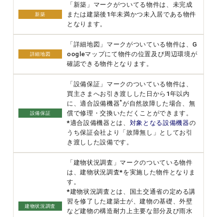
「新築」マークがついてる物件は、未完成
または建築後1年未満かつ未入居である物件
新築
となります。
「詳細地図」マークがついている物件は、G
oogleマップにて物件の位置及び周辺環境が
詳細地図
確認できる物件となります。
「設備保証」マークのついている物件は、
買主さまへお引き渡しした日から1年以内
*
に、適合設備機器
が自然故障した場合、無
償で修理・交換いただくことができます。
設備保証
*適合設備機器とは、
対象となる設備機器
の
うち保証会社より「故障無し」としてお引
き渡しした設備です。
「建物状況調査」マークのついている物件
は、建物状況調査*を実施した物件となりま
す。
*建物状況調査とは、国土交通省の定める講
習を修了した建築士が、建物の基礎、外壁
建物状況調査
など建物の構造耐力上主要な部分及び雨水