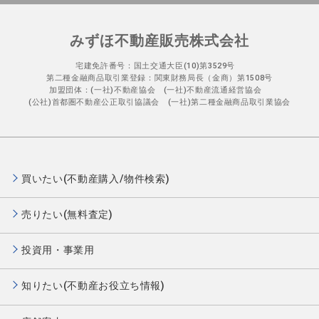
みずほ不動産販売株式会社
宅建免許番号：国土交通大臣(10)第3529号
第二種金融商品取引業登録：関東財務局長（金商）第1508号
加盟団体：(一社)不動産協会 (一社)不動産流通経営協会
(公社)首都圏不動産公正取引協議会 (一社)第二種金融商品取引業協会
買いたい(不動産購入/物件検索)
売りたい(無料査定)
投資用・事業用
知りたい(不動産お役立ち情報)