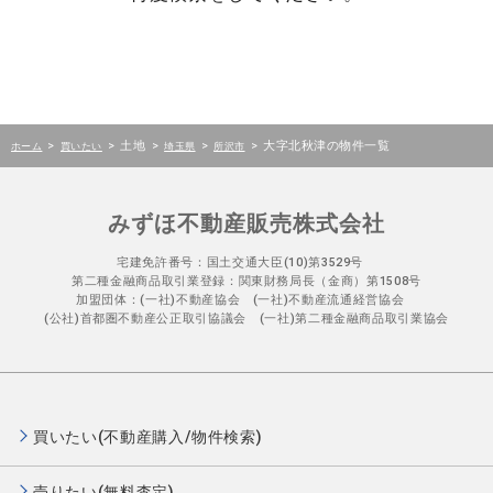
>
>
土地
>
>
>
大字北秋津の物件一覧
ホーム
買いたい
埼玉県
所沢市
みずほ不動産販売株式会社
宅建免許番号：国土交通大臣(10)第3529号
第二種金融商品取引業登録：関東財務局長（金商）第1508号
加盟団体：(一社)不動産協会 (一社)不動産流通経営協会
(公社)首都圏不動産公正取引協議会 (一社)第二種金融商品取引業協会
買いたい(不動産購入/物件検索)
売りたい(無料査定)