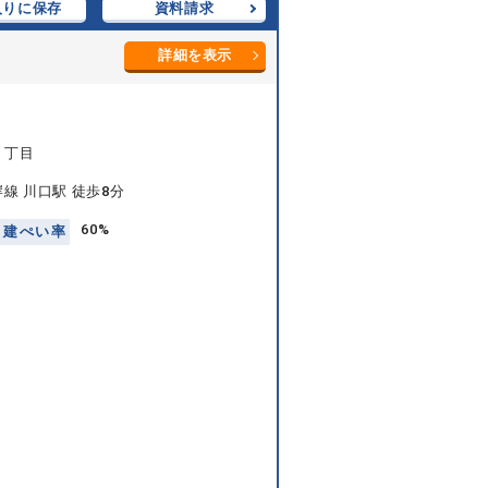
入りに保存
資料請求
詳細を表示
１丁目
線 川口駅 徒歩8分
60%
建
ぺ
い
率