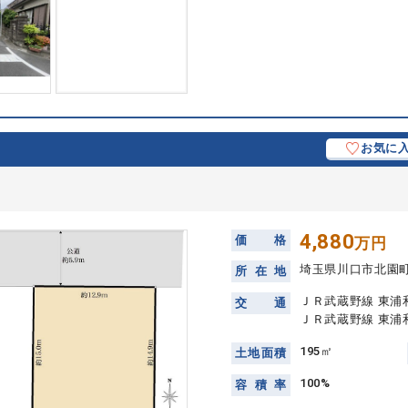
お気に
4,880
価
格
万円
埼玉県川口市北園
所
在
地
ＪＲ武蔵野線 東浦和
交
通
ＪＲ武蔵野線 東浦
195㎡
土
地
面
積
100%
容
積
率