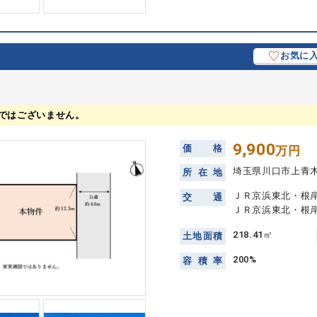
お気に
ではございません。
9,900
価
格
万円
埼玉県川口市上青
所
在
地
ＪＲ京浜東北・根岸
交
通
ＪＲ京浜東北・根岸
218.41㎡
土
地
面
積
200%
容
積
率