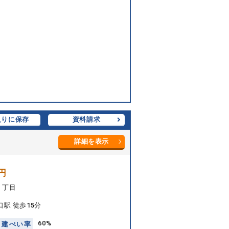
入りに保存
資料請求
詳細を表示
円
１丁目
駅 徒歩15分
60%
建
ぺ
い
率