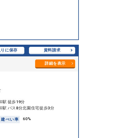
入りに保存
資料請求
詳細を表示
町
駅 徒歩19分
和駅 バス8分北園住宅徒歩3分
60%
建
ぺ
い
率