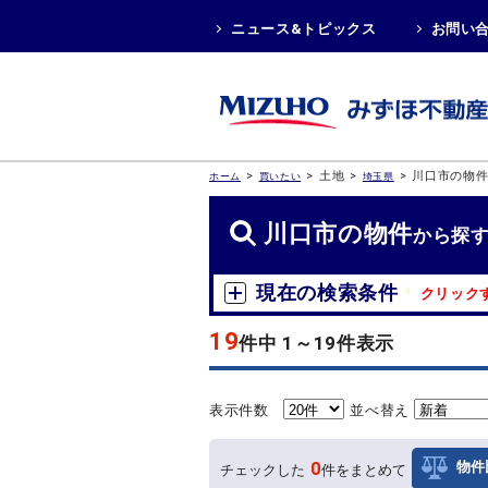
ニュース&トピックス
お問い
>
>
土地
>
>
川口市の物
ホーム
買いたい
埼玉県
川口市の物件
から探
現在の検索条件
クリック
19
件中 1～19件表示
表示件数
並べ替え
0
物件
チェックした
件をまとめて