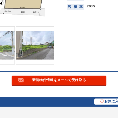
200%
容
積
率
新着物件情報をメールで受け取る
お気に