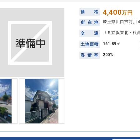
4,400
価
格
万円
埼玉県川口市前川
所
在
地
ＪＲ京浜東北・根岸
交
通
161.89㎡
土
地
面
積
200%
容
積
率