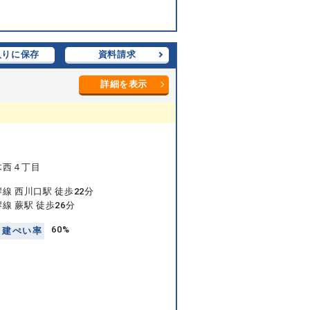
入りに保存
資料請求
詳細を表示
木西４丁目
線 西川口駅 徒歩22分
線 蕨駅 徒歩26分
60%
建
ぺ
い
率