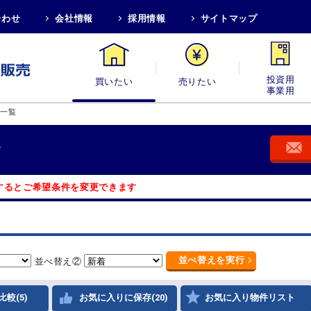
合わせ
会社情報
採用情報
サイトマップ
買いたい
売りたい
投資用・事業
件一覧
す
するとご希望条件を変更できます
並べ替え
を実行
並べ替え②
比較(5)
お気に入りに保存(20)
お気に入り物件リスト