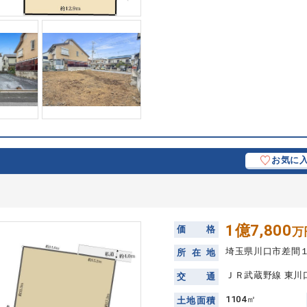
お気に
1億7,800
価
格
万
埼玉県川口市差間
所
在
地
ＪＲ武蔵野線 東川口
交
通
1104㎡
土
地
面
積