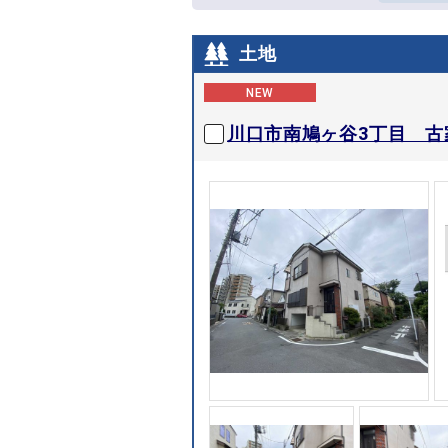
土地
NEW
川口市南鳩ヶ谷3丁目 古