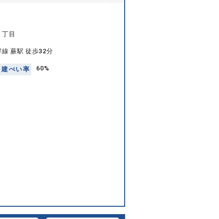
４丁目
線 蕨駅 徒歩32分
60%
建
ぺ
い
率