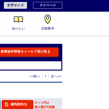
文字サイズ
マイページ
用
知りたい
店舗案内
新着物件情報をメールで受け取る
<<前へ
1
次へ>>
カッコ内は
資料請求(5)
最大選択可能数