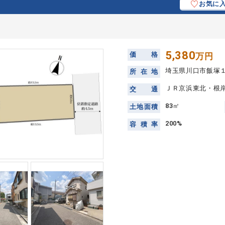
お気に
5,380
価
格
万円
埼玉県川口市飯塚
所
在
地
ＪＲ京浜東北・根岸
交
通
83㎡
土
地
面
積
200%
容
積
率