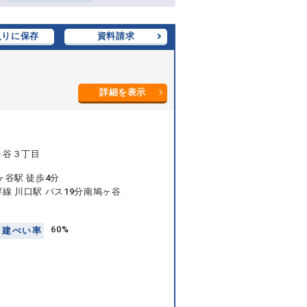
入りに保存
資料請求
詳細を表示
ヶ谷３丁目
ヶ谷駅 徒歩4分
線 川口駅 バス19分南鳩ヶ谷
60%
建
ぺ
い
率