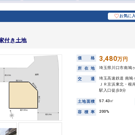
お気に
家付き土地
3,480
価
格
万円
埼玉県川口市南鳩
所
在
地
埼玉高速鉄道 南鳩
交
通
ＪＲ京浜東北・根岸
駅入口徒歩3分
57.43㎡
土
地
面
積
200%
容
積
率