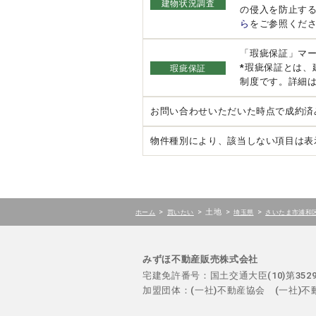
建物状況調査
の侵入を防止す
ら
をご参照くだ
「瑕疵保証」マ
*瑕疵保証とは
瑕疵保証
制度です。詳細
お問い合わせいただいた時点で成約済
物件種別により、該当しない項目は表
>
>
土地
>
>
ホーム
買いたい
埼玉県
さいたま市浦和
みずほ不動産販売株式会社
宅建免許番号：国土交通大臣(10)第35
加盟団体：(一社)不動産協会 (一社)