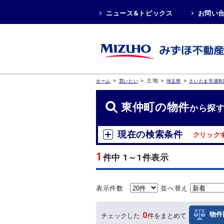
ニュース&トピックス
お問い
>
>
土地
>
>
ホーム
買いたい
埼玉県
さいたま市浦和
東仲町の物件
から探
現在の検索条件
クリック
1
件中 1～1件表示
表示件数
並べ替え
0
物件
チェックした
件をまとめて