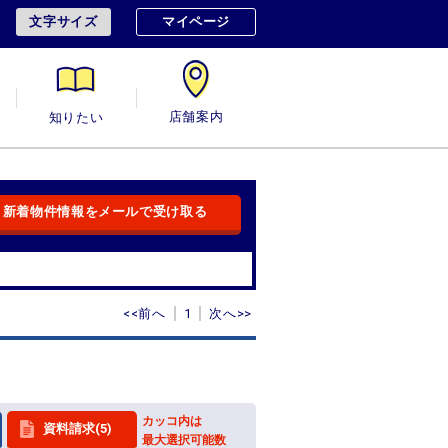
文字サイズ
マイページ
用
知りたい
店舗案内
新着物件情報をメールで受け取る
<<前へ
1
次へ>>
カッコ内は
資料請求(5)
最大選択可能数