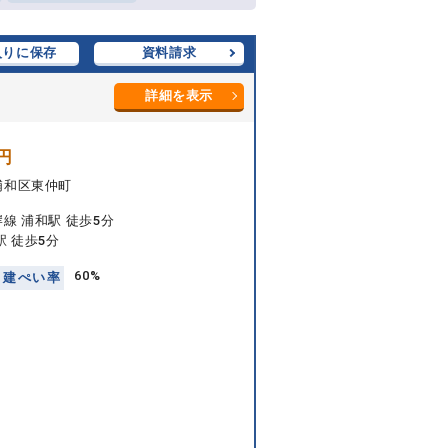
入りに保存
資料請求
詳細を表示
円
浦和区東仲町
線 浦和駅 徒歩5分
駅 徒歩5分
60%
建
ぺ
い
率