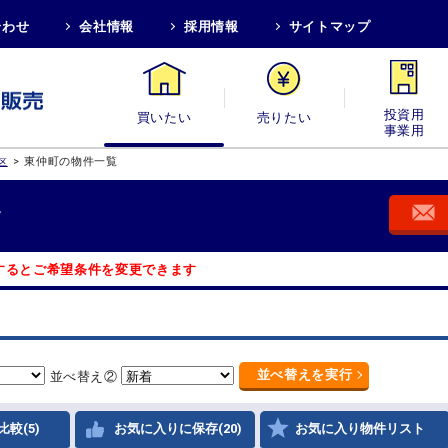
合わせ
会社情報
採用情報
サイトマップ
買いたい
売りたい
投資用・事業
>
東仲町の物件一覧
区
す
するとご希望条件を変更できます
並べ替え
を実行
並べ替え②
比較(5)
お気に入りに保存(20)
お気に入り物件リスト