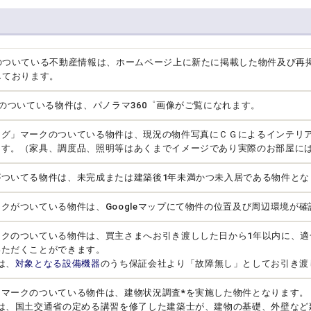
のついている不動産情報は、ホームページ上に新たに掲載した物件及び再
しております。
クのついている物件は、パノラマ360゜画像がご覧になれます。
ング」マークのついている物件は、現況の物件写真にＣＧによるインテリ
ます。（家具、調度品、照明等はあくまでイメージであり実際のお部屋に
がついてる物件は、未完成または建築後1年未満かつ未入居である物件とな
クがついている物件は、Googleマップにて物件の位置及び周辺環境が
ークのついている物件は、買主さまへお引き渡しした日から1年以内に、適
いただくことができます。
は、
対象となる設備機器
のうち保証会社より「故障無し」としてお引き渡
」マークのついている物件は、建物状況調査*を実施した物件となります。
とは、国土交通省の定める講習を修了した建築士が、建物の基礎、外壁など