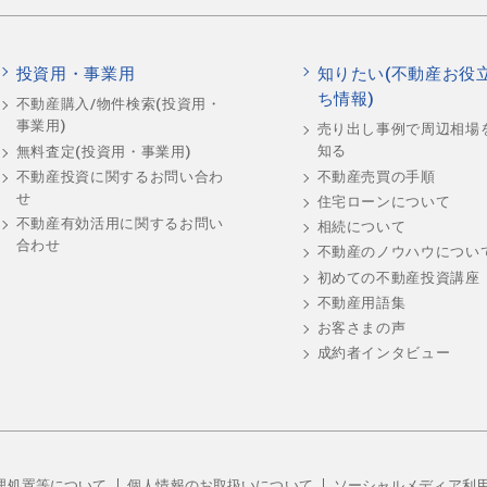
投資用・事業用
知りたい(不動産お役
ち情報)
不動産購入/物件検索(投資用・
事業用)
売り出し事例で周辺相場
知る
無料査定(投資用・事業用)
不動産売買の手順
不動産投資に関するお問い合わ
せ
住宅ローンについて
不動産有効活用に関するお問い
相続について
合わせ
不動産のノウハウについ
初めての不動産投資講座
不動産用語集
お客さまの声
成約者インタビュー
理処置等について
個人情報のお取扱いについて
ソーシャルメディア利