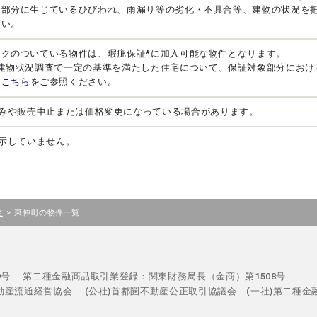
る部分に生じているひびわれ、雨漏り等の劣化・不具合等、建物の状況を
さい。
ークのついている物件は、瑕疵保証*に加入可能な物件となります。
、建物状況調査で一定の基準を満たした住宅について、保証対象部分におけ
は
こちら
をご参照ください。
みや販売中止または価格変更になっている場合があります。
示していません。
>
東仲町の物件一覧
区
29号
第二種金融商品取引業登録：関東財務局長（金商）第1508号
不動産流通経営協会
(公社)首都圏不動産公正取引協議会 (一社)第二種金