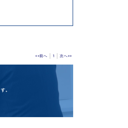
<<前へ
1
次へ>>
ます。