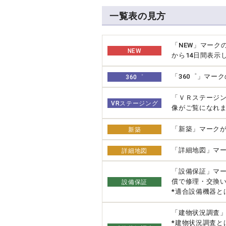
一覧表の見方
「NEW」マーク
NEW
から14日間表示
「360゜」マー
360゜
「ＶＲステージ
VRステージング
像がご覧になれ
「新築」マーク
新築
「詳細地図」マー
詳細地図
「設備保証」マ
償で修理・交換
設備保証
*適合設備機器と
「建物状況調査
*建物状況調査