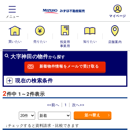
マイページ
買いたい
売りたい
投資用・事業
知りたい
店舗案内
用
大字神田の物件
から探す
新着物件情報をメールで受け取る
現在の検索条件
2
件中 1～2件表示
<<前へ
1
次へ>>
並べ替え
↓チェックすると資料請求・比較できます