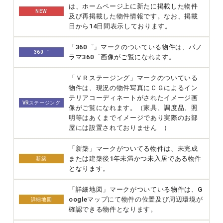
は、ホームページ上に新たに掲載した物件
NEW
及び再掲載した物件情報です。なお、掲載
日から14日間表示しております。
「360゜」マークのついている物件は、パノ
360゜
ラマ360゜画像がご覧になれます。
「ＶＲステージング」マークのついている
物件は、現況の物件写真にＣＧによるイン
テリアコーディネートがされたイメージ画
VRステージング
像がご覧になれます。（家具、調度品、照
明等はあくまでイメージであり実際のお部
屋には設置されておりません ）
「新築」マークがついてる物件は、未完成
または建築後1年未満かつ未入居である物件
新築
となります。
「詳細地図」マークがついている物件は、G
oogleマップにて物件の位置及び周辺環境が
詳細地図
確認できる物件となります。