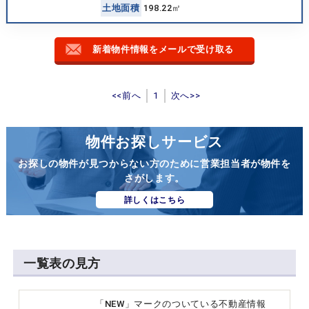
土
地
面
積
198.22㎡
新着物件情報をメールで受け取る
<<前へ
1
次へ>>
物件お探しサービス
お探しの物件が見つからない方のために営業担当者が物件を
さがします。
詳しくはこちら
一覧表の見方
「NEW」マークのついている不動産情報