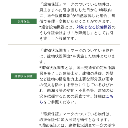
「設備保証」マークのついている物件は、
買主さまへお引き渡しした日から1年以内
*
に、適合設備機器
が自然故障した場合、無
償で修理・交換いただくことができます。
設備保証
*適合設備機器とは、
対象となる設備機器
の
うち保証会社より「故障無し」としてお引
き渡しした設備です。
「建物状況調査」マークのついている物件
は、建物状況調査*を実施した物件となりま
す。
*建物状況調査とは、国土交通省の定める講
習を修了した建築士が、建物の基礎、外壁
建物状況調査
など建物の構造耐力上主要な部分及び雨水
の侵入を防止する部分に生じているひびわ
れ、雨漏り等の劣化・不具合等、建物の状
況を把握するための調査です。詳細は
こち
ら
をご参照ください。
「瑕疵保証」マークのついている物件は、
瑕疵保証*に加入可能な物件となります。
*瑕疵保証とは、建物状況調査で一定の基準