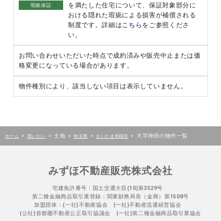
を満たした住宅について、保証対象部分に
瑕疵保証
おける隠れた瑕疵による損害が補償される
制度です。詳細は
こちら
をご参照くださ
い。
お問い合わせいただいた時点で成約済みや販売中止または価
格変更になっている場合があります。
物件種別により、該当しない項目は表示していません。
>
>
土地
>
>
>
大字神田の物件一覧
ホーム
買いたい
埼玉県
さいたま市桜区
みずほ不動産販売株式会社
宅建免許番号：国土交通大臣(10)第3529号
第二種金融商品取引業登録：関東財務局長（金商）第1508号
加盟団体：(一社)不動産協会 (一社)不動産流通経営協会
(公社)首都圏不動産公正取引協議会 (一社)第二種金融商品取引業協会