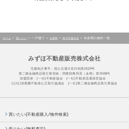
>
>
一戸建て
>
>
>
本多聞の物件一覧
ホーム
買いたい
兵庫県
神戸市垂水区
みずほ不動産販売株式会社
宅建免許番号：国土交通大臣(10)第3529号
第二種金融商品取引業登録：関東財務局長（金商）第1508号
加盟団体：(一社)不動産協会 (一社)不動産流通経営協会
(公社)首都圏不動産公正取引協議会 (一社)第二種金融商品取引業協会
買いたい(不動産購入/物件検索)
売りたい(無料査定)