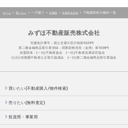
>
>
一戸建て
>
>
>
下鴨膳部町の物件一覧
ホーム
買いたい
京都府
京都市左京区
みずほ不動産販売株式会社
宅建免許番号：国土交通大臣(10)第3529号
第二種金融商品取引業登録：関東財務局長（金商）第1508号
加盟団体：(一社)不動産協会 (一社)不動産流通経営協会
(公社)首都圏不動産公正取引協議会 (一社)第二種金融商品取引業協会
買いたい(不動産購入/物件検索)
売りたい(無料査定)
投資用・事業用