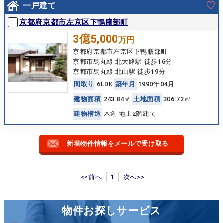
一戸建て
京都府京都市左京区下鴨膳部町
3億5,000
万円
京都府京都市左京区下鴨膳部町
京都市烏丸線 北大路駅 徒歩16分
京都市烏丸線 北山駅 徒歩19分
間
取
り
6LDK
築
年
月
1990年04月
建
物
面
積
243.84㎡
土
地
面
積
306.72㎡
建
物
構
造
木造 地上2階建て
新着物件情報をメールで受け取る
<<前へ
1
次へ>>
物件お探しサービス