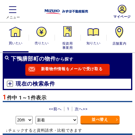
マイページ
買いたい
売りたい
投資用・事業
知りたい
店舗案内
用
下鴨膳部町の物件
から探す
新着物件情報をメールで受け取る
現在の検索条件
1
件中 1～1件表示
<<前へ
1
次へ>>
並べ替え
↓チェックすると資料請求・比較できます