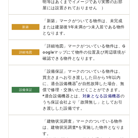
明等はあくまでイメージであり実際のお部
屋には設置されておりません ）
「新築」マークがついてる物件は、未完成
または建築後1年未満かつ未入居である物件
新築
となります。
「詳細地図」マークがついている物件は、G
oogleマップにて物件の位置及び周辺環境が
詳細地図
確認できる物件となります。
「設備保証」マークのついている物件は、
買主さまへお引き渡しした日から1年以内
*
に、適合設備機器
が自然故障した場合、無
償で修理・交換いただくことができます。
設備保証
*適合設備機器とは、
対象となる設備機器
の
うち保証会社より「故障無し」としてお引
き渡しした設備です。
「建物状況調査」マークのついている物件
は、建物状況調査*を実施した物件となりま
す。