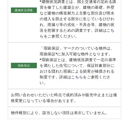
*建物状況調査とは、国土交通省の定める講
習を修了した建築士が、建物の基礎、外壁
建物状況調査
など建物の構造耐力上主要な部分及び雨水
の侵入を防止する部分に生じているひびわ
れ、雨漏り等の劣化・不具合等、建物の状
況を把握するための調査です。詳細は
こち
ら
をご参照ください。
「瑕疵保証」マークのついている物件は、
瑕疵保証*に加入可能な物件となります。
*瑕疵保証とは、建物状況調査で一定の基準
を満たした住宅について、保証対象部分に
瑕疵保証
おける隠れた瑕疵による損害が補償される
制度です。詳細は
こちら
をご参照くださ
い。
お問い合わせいただいた時点で成約済みや販売中止または価
格変更になっている場合があります。
物件種別により、該当しない項目は表示していません。