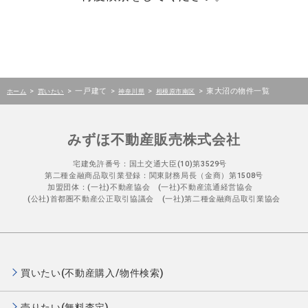
>
>
一戸建て
>
>
>
東大沼の物件一覧
ホーム
買いたい
神奈川県
相模原市南区
みずほ不動産販売株式会社
宅建免許番号：国土交通大臣(10)第3529号
第二種金融商品取引業登録：関東財務局長（金商）第1508号
加盟団体：(一社)不動産協会 (一社)不動産流通経営協会
(公社)首都圏不動産公正取引協議会 (一社)第二種金融商品取引業協会
買いたい(不動産購入/物件検索)
売りたい(無料査定)