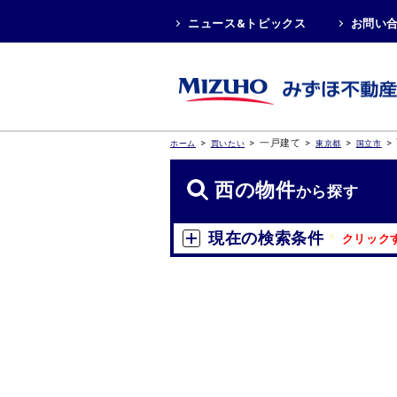
ニュース&トピックス
お問い
>
>
一戸建て
>
>
>
ホーム
買いたい
東京都
国立市
西の物件
から探す
現在の検索条件
クリック