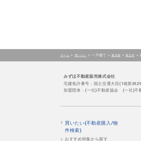
>
>
一戸建て
>
>
>
ホーム
買いたい
東京都
国立市
みずほ不動産販売株式会社
宅建免許番号：国土交通大臣(10)第35
加盟団体：(一社)不動産協会 (一社)
買いたい(不動産購入/物
件検索)
おすすめ特集から探す