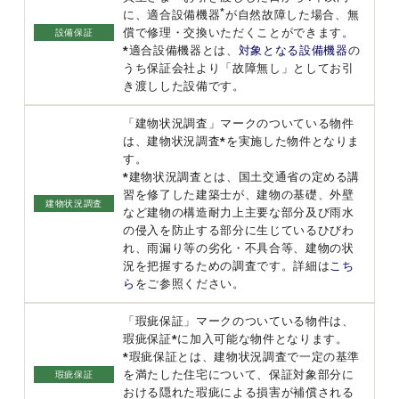
*
に、適合設備機器
が自然故障した場合、無
償で修理・交換いただくことができます。
設備保証
*適合設備機器とは、
対象となる設備機器
の
うち保証会社より「故障無し」としてお引
き渡しした設備です。
「建物状況調査」マークのついている物件
は、建物状況調査*を実施した物件となりま
す。
*建物状況調査とは、国土交通省の定める講
習を修了した建築士が、建物の基礎、外壁
建物状況調査
など建物の構造耐力上主要な部分及び雨水
の侵入を防止する部分に生じているひびわ
れ、雨漏り等の劣化・不具合等、建物の状
況を把握するための調査です。詳細は
こち
ら
をご参照ください。
「瑕疵保証」マークのついている物件は、
瑕疵保証*に加入可能な物件となります。
*瑕疵保証とは、建物状況調査で一定の基準
を満たした住宅について、保証対象部分に
瑕疵保証
おける隠れた瑕疵による損害が補償される