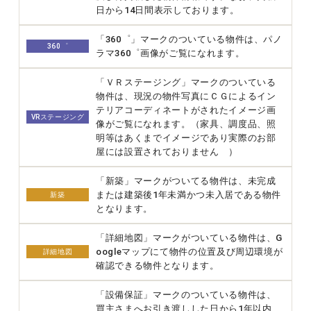
日から14日間表示しております。
「360゜」マークのついている物件は、パノ
360゜
ラマ360゜画像がご覧になれます。
「ＶＲステージング」マークのついている
物件は、現況の物件写真にＣＧによるイン
テリアコーディネートがされたイメージ画
VRステージング
像がご覧になれます。（家具、調度品、照
明等はあくまでイメージであり実際のお部
屋には設置されておりません ）
「新築」マークがついてる物件は、未完成
または建築後1年未満かつ未入居である物件
新築
となります。
「詳細地図」マークがついている物件は、G
oogleマップにて物件の位置及び周辺環境が
詳細地図
確認できる物件となります。
「設備保証」マークのついている物件は、
買主さまへお引き渡しした日から1年以内