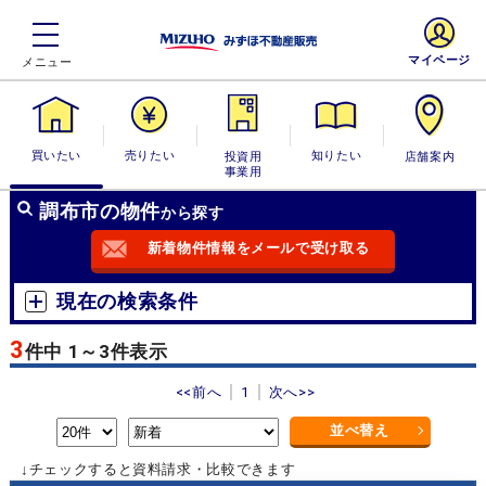
マイページ
買いたい
売りたい
投資用・事業
知りたい
店舗案内
用
調布市の物件
から探す
新着物件情報をメールで受け取る
現在の検索条件
3
件中 1～3件表示
<<前へ
1
次へ>>
並べ替え
↓チェックすると資料請求・比較できます