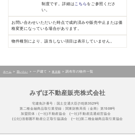
制度です。詳細は
こちら
をご参照くださ
い。
お問い合わせいただいた時点で成約済みや販売中止または価
格変更になっている場合があります。
物件種別により、該当しない項目は表示していません。
>
>
一戸建て
>
>
調布市の物件一覧
ホーム
買いたい
東京都
みずほ不動産販売株式会社
宅建免許番号：国土交通大臣(10)第3529号
第二種金融商品取引業登録：関東財務局長（金商）第1508号
加盟団体：(一社)不動産協会 (一社)不動産流通経営協会
(公社)首都圏不動産公正取引協議会 (一社)第二種金融商品取引業協会