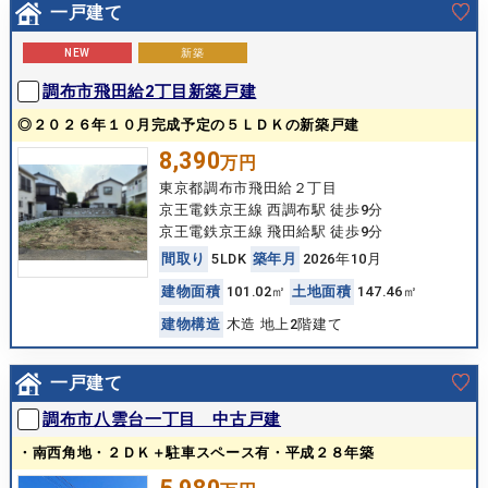
一戸建て
NEW
新築
調布市飛田給2丁目新築戸建
◎２０２６年１０月完成予定の５ＬＤＫの新築戸建
8,390
万円
東京都調布市飛田給２丁目
京王電鉄京王線 西調布駅 徒歩9分
京王電鉄京王線 飛田給駅 徒歩9分
間
取
り
5LDK
築
年
月
2026年10月
建
物
面
積
101.02㎡
土
地
面
積
147.46㎡
建
物
構
造
木造 地上2階建て
一戸建て
調布市八雲台一丁目 中古戸建
・南西角地・２ＤＫ＋駐車スペース有・平成２８年築