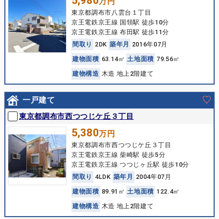
5,980
万円
東京都調布市八雲台１丁目
京王電鉄京王線 国領駅 徒歩10分
京王電鉄京王線 布田駅 徒歩11分
間
取
り
2DK
築
年
月
2016年07月
建
物
面
積
63.14㎡
土
地
面
積
79.56㎡
建
物
構
造
木造 地上2階建て
一戸建て
東京都調布市西つつじケ丘３丁目
5,380
万円
東京都調布市西つつじケ丘３丁目
京王電鉄京王線 柴崎駅 徒歩5分
京王電鉄京王線 つつじヶ丘駅 徒歩10分
間
取
り
4LDK
築
年
月
2004年07月
建
物
面
積
89.91㎡
土
地
面
積
122.4㎡
建
物
構
造
木造 地上2階建て