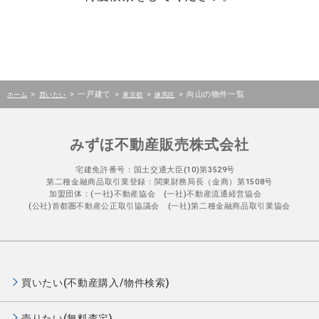
>
>
一戸建て
>
>
>
向山の物件一覧
ホーム
買いたい
東京都
練馬区
みずほ不動産販売株式会社
宅建免許番号：国土交通大臣(10)第3529号
第二種金融商品取引業登録：関東財務局長（金商）第1508号
加盟団体：(一社)不動産協会 (一社)不動産流通経営協会
(公社)首都圏不動産公正取引協議会 (一社)第二種金融商品取引業協会
買いたい(不動産購入/物件検索)
売りたい(無料査定)