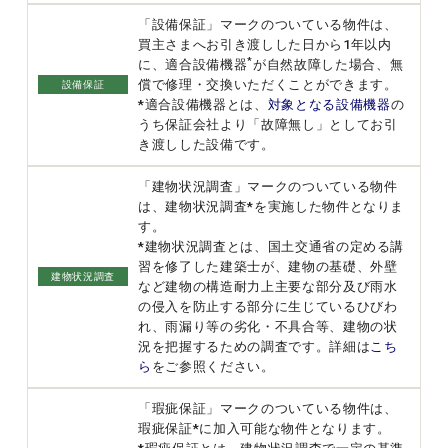
「設備保証」マークのついている物件は、
買主さまへお引き渡しした日から1年以内
*
に、適合設備機器
が自然故障した場合、無
償で修理・交換いただくことができます。
設備保証
*適合設備機器とは、
対象となる設備機器
の
うち保証会社より「故障無し」としてお引
き渡しした設備です。
「建物状況調査」マークのついている物件
は、建物状況調査*を実施した物件となりま
す。
*建物状況調査とは、国土交通省の定める講
習を修了した建築士が、建物の基礎、外壁
建物状況調査
など建物の構造耐力上主要な部分及び雨水
の侵入を防止する部分に生じているひびわ
れ、雨漏り等の劣化・不具合等、建物の状
況を把握するための調査です。詳細は
こち
ら
をご参照ください。
「瑕疵保証」マークのついている物件は、
瑕疵保証*に加入可能な物件となります。