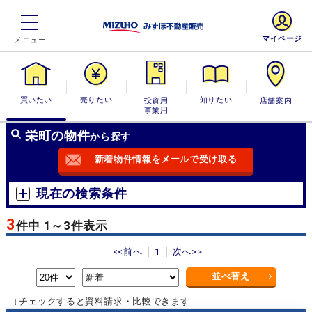
マイページ
買いたい
売りたい
投資用・事業
知りたい
店舗案内
用
栄町の物件
から探す
新着物件情報をメールで受け取る
現在の検索条件
3
件中 1～3件表示
<<前へ
1
次へ>>
並べ替え
↓チェックすると資料請求・比較できます