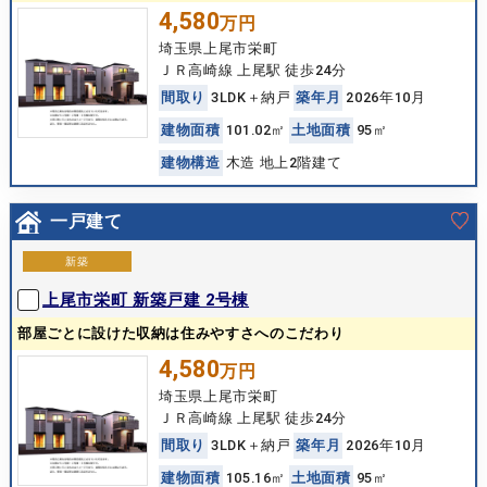
4,580
万円
埼玉県上尾市栄町
ＪＲ高崎線 上尾駅 徒歩24分
間
取
り
3LDK＋納戸
築
年
月
2026年10月
建
物
面
積
101.02㎡
土
地
面
積
95㎡
建
物
構
造
木造 地上2階建て
一戸建て
新築
上尾市栄町 新築戸建 2号棟
部屋ごとに設けた収納は住みやすさへのこだわり
4,580
万円
埼玉県上尾市栄町
ＪＲ高崎線 上尾駅 徒歩24分
間
取
り
3LDK＋納戸
築
年
月
2026年10月
建
物
面
積
105.16㎡
土
地
面
積
95㎡