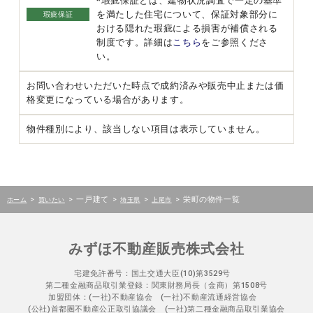
*瑕疵保証とは、建物状況調査で一定の基準
を満たした住宅について、保証対象部分に
瑕疵保証
おける隠れた瑕疵による損害が補償される
制度です。詳細は
こちら
をご参照くださ
い。
お問い合わせいただいた時点で成約済みや販売中止または価
格変更になっている場合があります。
物件種別により、該当しない項目は表示していません。
>
>
一戸建て
>
>
>
栄町の物件一覧
ホーム
買いたい
埼玉県
上尾市
みずほ不動産販売株式会社
宅建免許番号：国土交通大臣(10)第3529号
第二種金融商品取引業登録：関東財務局長（金商）第1508号
加盟団体：(一社)不動産協会 (一社)不動産流通経営協会
(公社)首都圏不動産公正取引協議会 (一社)第二種金融商品取引業協会