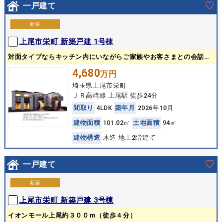
一戸建て
新築
上尾市栄町 新築戸建 1号棟
対面タイプならキッチン内にいながらご家族やお客さまとの会話が楽しめます！
4,680
万円
埼玉県上尾市栄町
ＪＲ高崎線 上尾駅 徒歩24分
間
取
り
4LDK
築
年
月
2026年10月
建
物
面
積
101.02㎡
土
地
面
積
94㎡
建
物
構
造
木造 地上2階建て
一戸建て
新築
上尾市栄町 新築戸建 3号棟
イオンモール上尾約３００ｍ（徒歩４分）