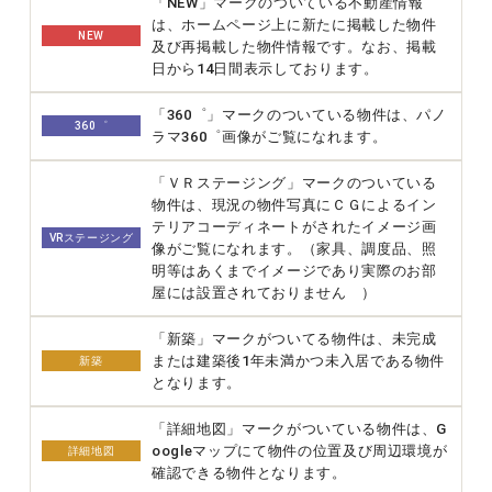
「NEW」マークのついている不動産情報
は、ホームページ上に新たに掲載した物件
NEW
及び再掲載した物件情報です。なお、掲載
日から14日間表示しております。
「360゜」マークのついている物件は、パノ
360゜
ラマ360゜画像がご覧になれます。
「ＶＲステージング」マークのついている
物件は、現況の物件写真にＣＧによるイン
テリアコーディネートがされたイメージ画
VRステージング
像がご覧になれます。（家具、調度品、照
明等はあくまでイメージであり実際のお部
屋には設置されておりません ）
「新築」マークがついてる物件は、未完成
または建築後1年未満かつ未入居である物件
新築
となります。
「詳細地図」マークがついている物件は、G
oogleマップにて物件の位置及び周辺環境が
詳細地図
確認できる物件となります。