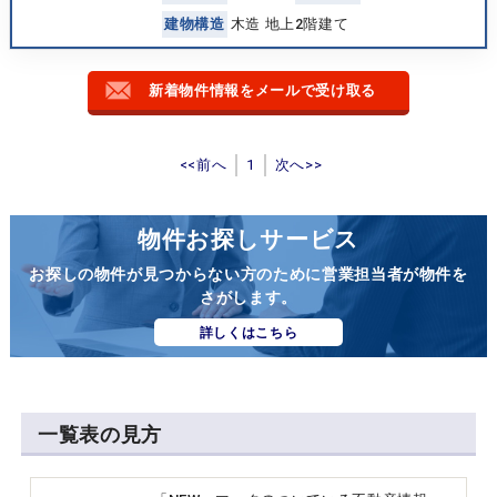
建
物
構
造
木造 地上2階建て
新着物件情報をメールで受け取る
<<前へ
1
次へ>>
物件お探しサービス
お探しの物件が見つからない方のために営業担当者が物件を
さがします。
詳しくはこちら
一覧表の見方