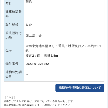
相談
年月
建築確認番
号
取引態様
媒介
公法規制そ
国土法：否
の他
≪南東角地≫陽当り・通風・眺望良好／LDK約21.1
備考
帖
接道2：南、幅員6.8m
物件番号
0023-01327862
建物状況調
－
査日
掲載物件情報の表示について
（ご注意）
価格などの上記の内容は、変更になっている場合があります。
最新の情報は担当の営業センターへお問い合わせください。