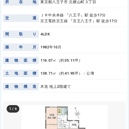
所
在
地
東京都八王子市 元横山町３丁目
ＪＲ中央本線 『八王子』駅 徒歩17分
交
通
京王電鉄京王線 『京王八王子』駅 徒歩17分
間
取
り
4LDK
築
年
月
1982年10月
建
物
面
積
116.07㎡（約35.11坪）
土
地
面
積
138.71㎡（約41.95坪）：公簿
建
物
構
造
木造 地上2階建て
1
/
6