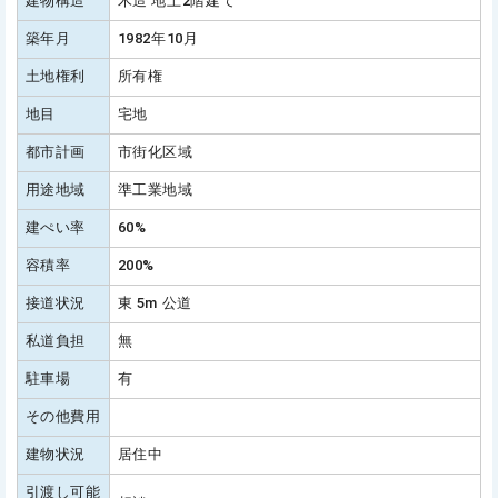
建物構造
木造 地上2階建て
築年月
1982年10月
土地権利
所有権
地目
宅地
都市計画
市街化区域
用途地域
準工業地域
建ぺい率
60%
容積率
200%
接道状況
東 5m 公道
私道負担
無
駐車場
有
その他費用
建物状況
居住中
引渡し可能