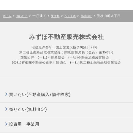
>
>
一戸建て
>
>
>
>
元横山町３丁目
ホーム
買いたい
東京都
八王子市
元横山町
みずほ不動産販売株式会社
宅建免許番号：国土交通大臣(10)第3529号
第二種金融商品取引業登録：関東財務局長（金商）第1508号
加盟団体：(一社)不動産協会 (一社)不動産流通経営協会
(公社)首都圏不動産公正取引協議会 (一社)第二種金融商品取引業協会
買いたい(不動産購入/物件検索)
売りたい(無料査定)
投資用・事業用