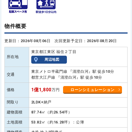
物件概要
更新日：2026年08月06日 次回更新予定日：2026年08月20日
東京都江東区 福住２丁目
所在地
周辺地図
東京メトロ半蔵門線 『清澄白河』駅 徒歩10分
交通
都営大江戸線 『清澄白河』駅 徒歩10分
1億1,800
価格
万円
ローンシミュレーション
間取り
2LDK+納戸
建物面積
87.74㎡（約26.54坪）
土地面積
53.82㎡（約16.28坪）：公簿