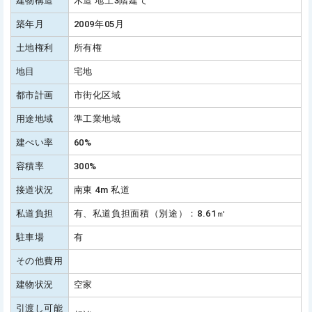
建物構造
木造 地上3階建て
築年月
2009年05月
土地権利
所有権
地目
宅地
都市計画
市街化区域
用途地域
準工業地域
建ぺい率
60%
容積率
300%
接道状況
南東 4m 私道
私道負担
有、私道負担面積（別途）：8.61㎡
駐車場
有
その他費用
建物状況
空家
引渡し可能