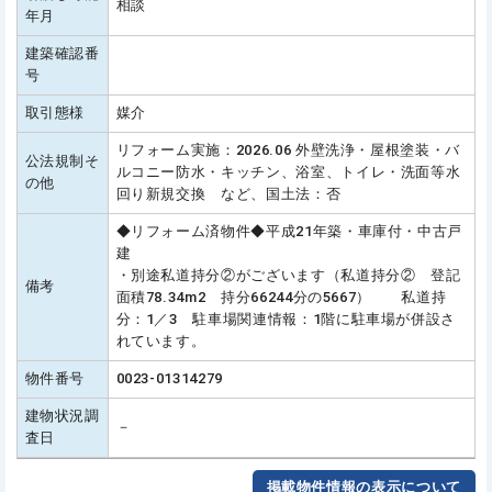
相談
年月
建築確認番
号
取引態様
媒介
リフォーム実施：2026.06 外壁洗浄・屋根塗装・バ
公法規制そ
ルコニー防水・キッチン、浴室、トイレ・洗面等水
の他
回り新規交換 など、国土法：否
◆リフォーム済物件◆平成21年築・車庫付・中古戸
建
・別途私道持分②がございます（私道持分② 登記
備考
面積78.34m2 持分66244分の5667） 私道持
分：1／3 駐車場関連情報：1階に駐車場が併設さ
れています。
物件番号
0023-01314279
建物状況調
－
査日
掲載物件情報の表示について