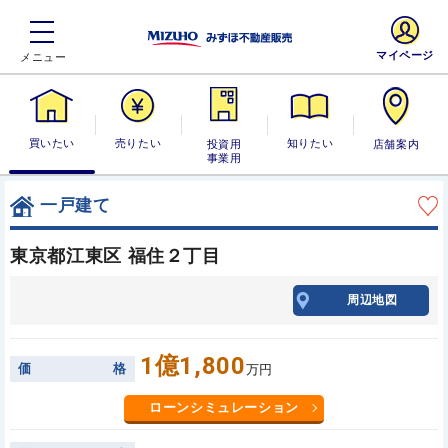
マイページ
買いたい
売りたい
投資用・事業
知りたい
店舗案内
用
一戸建て
東京都江東区 福住２丁目
周辺地図
1億1,800
価
格
万円
ローンシミュレーション