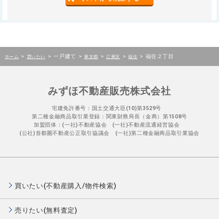
>
>
一戸建て
>
>
>
>
福住２丁目
ホーム
買いたい
東京都
江東区
福住
みずほ不動産販売株式会社
宅建免許番号：国土交通大臣(10)第3529号
第二種金融商品取引業登録：関東財務局長（金商）第1508号
加盟団体：(一社)不動産協会 (一社)不動産流通経営協会
(公社)首都圏不動産公正取引協議会 (一社)第二種金融商品取引業協会
買いたい(不動産購入/物件検索)
売りたい(無料査定)