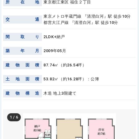
所
在
地
東京都江東区 福住２丁目
東京メトロ半蔵門線 『清澄白河』駅 徒歩10分
交
通
都営大江戸線 『清澄白河』駅 徒歩10分
間
取
り
2LDK+納戸
築
年
月
2009年05月
建
物
面
積
87.74㎡（約26.54坪）
土
地
面
積
53.82㎡（約16.28坪）：公簿
建
物
構
造
木造 地上3階建て
1
/
6