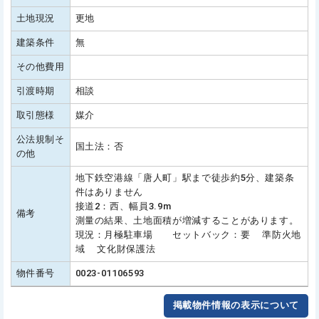
土地現況
更地
建築条件
無
その他費用
引渡時期
相談
取引態様
媒介
公法規制そ
国土法：否
の他
地下鉄空港線「唐人町」駅まで徒歩約5分、建築条
件はありません
接道2：西、幅員3.9m
備考
測量の結果、土地面積が増減することがあります。
現況：月極駐車場 セットバック：要 準防火地
域 文化財保護法
物件番号
0023-01106593
掲載物件情報の表示について