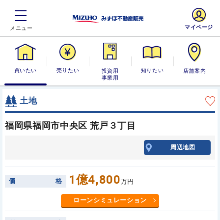
マイページ
買いたい
売りたい
投資用・事業
知りたい
店舗案内
用
土地
福岡県福岡市中央区 荒戸３丁目
周辺地図
1億4,800
価
格
万円
ローンシミュレーション