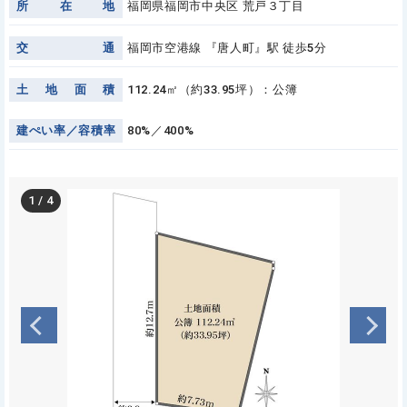
所
在
地
福岡県福岡市中央区 荒戸３丁目
交
通
福岡市空港線 『唐人町』駅 徒歩5分
土
地
面
積
112.24㎡（約33.95坪）：公簿
建
ぺ
い
率
／
容
積
率
80%／400%
1
/
4