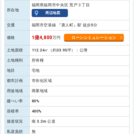
福岡県福岡市中央区 荒戸３丁目
所在地
周辺地図
交通
福岡市空港線 『唐人町』駅 徒歩5分
1億4,800
価格
万円
ローンシミュレーション
土地面積
112.24㎡（約33.95坪）：公簿
土地権利
所有権
地目
宅地
都市計画
市街化区域
用途地域
商業地域
建ぺい率
80%
容積率
400%
接道状況
南 3.2m 公道
私道負担
無