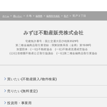
>
>
土地
>
>
>
>
荒戸３丁目
ホーム
買いたい
福岡県
福岡市中央区
荒戸
みずほ不動産販売株式会社
宅建免許番号：国土交通大臣(10)第3529号
第二種金融商品取引業登録：関東財務局長（金商）第1508号
加盟団体：(一社)不動産協会 (一社)不動産流通経営協会
(公社)首都圏不動産公正取引協議会 (一社)第二種金融商品取引業協会
買いたい(不動産購入/物件検索)
売りたい(無料査定)
投資用・事業用