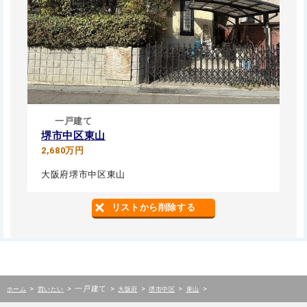
一戸建て
堺市中区東山
2,680万円
大阪府堺市中区東山
リストから削除する
>
>
一戸建て
>
>
>
>
ホーム
買いたい
大阪府
堺市中区
東山