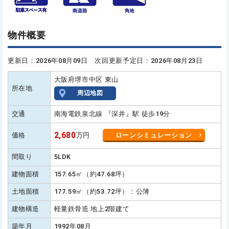
物件概要
更新日：2026年08月09日 次回更新予定日：2026年08月23日
大阪府堺市中区 東山
所在地
周辺地図
交通
南海電鉄泉北線 『深井』駅 徒歩19分
2,680
価格
万円
ローンシミュレーション
間取り
5LDK
建物面積
157.65㎡（約47.68坪）
土地面積
177.59㎡（約53.72坪）：公簿
建物構造
軽量鉄骨造 地上2階建て
築年月
1992年08月