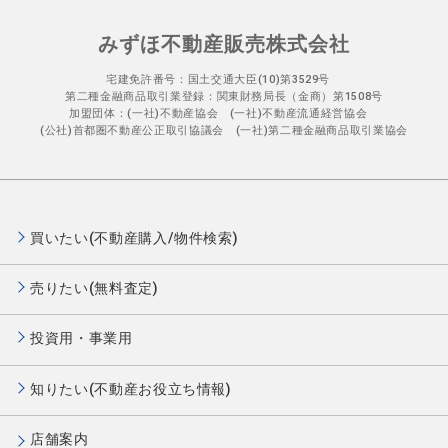
みずほ不動産販売株式会社
宅建免許番号：国土交通大臣(10)第3529号
第二種金融商品取引業登録：関東財務局長（金商）第1508号
加盟団体：(一社)不動産協会 (一社)不動産流通経営協会
(公社)首都圏不動産公正取引協議会 (一社)第二種金融商品取引業協会
買いたい(不動産購入/物件検索)
売りたい(無料査定)
投資用・事業用
知りたい(不動産お役立ち情報)
店舗案内