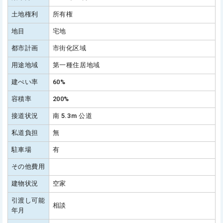
土地権利
所有権
地目
宅地
都市計画
市街化区域
用途地域
第一種住居地域
建ぺい率
60%
容積率
200%
接道状況
南 5.3m 公道
私道負担
無
駐車場
有
その他費用
建物状況
空家
引渡し可能
相談
年月