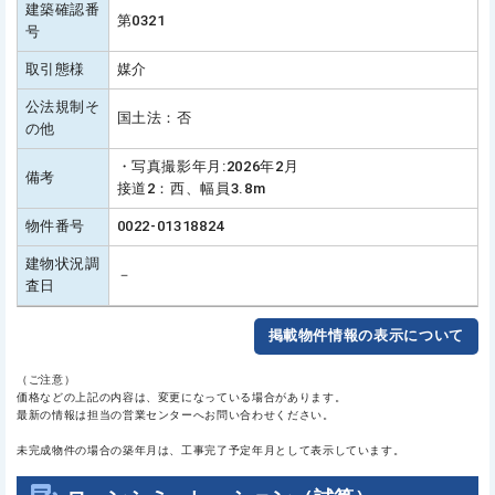
建築確認番
第0321
号
取引態様
媒介
公法規制そ
国土法：否
の他
・写真撮影年月:2026年2月
備考
接道2：西、幅員3.8m
物件番号
0022-01318824
建物状況調
－
査日
掲載物件情報の表示について
（ご注意）
価格などの上記の内容は、変更になっている場合があります。
最新の情報は担当の営業センターへお問い合わせください。
未完成物件の場合の築年月は、工事完了予定年月として表示しています。